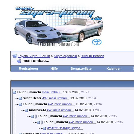
Toyota Supra - Forum
>
Supra allgemein
>
BuildUp-Bereich
mein umbau...
Registrieren
Hilfe
Benutzerliste
Kalender
Fauchi_mauchi
mein umbau...
13.02.2010,
21:27
Silent Deatz
AW: mein umbau...
13.02.2010,
21:34
Fauchi_mauchi
AW: mein umbau...
13.02.2010,
21:34
Andreas-M
AW: mein umbau...
14.02.2010,
17:05
Fauchi_mauchi
AW: mein umbau...
14.02.2010,
22:35
Fauchi_mauchi
AW: mein umbau...
14.02.2010,
22:36
Weitere Beiträge folgen...
Supra-Fan
AW: mein umbau...
20.02.2010,
19:59