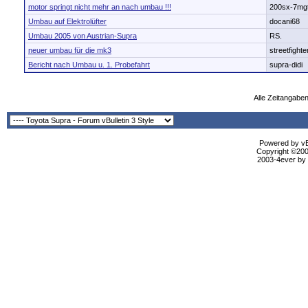
Daniel
AW: mein umbau...
17.11.2010,
00:23
motor springt nicht mehr an nach umbau !!!
200sx-7mgt
Daniel
AW: mein umbau...
17.11.2010,
00:15
Umbau auf Elektrolüfter
docani68
Daniel
AW: mein umbau...
17.11.2010,
00:32
Umbau 2005 von Austrian-Supra
RS.
mk3 wien
AW: mein umbau...
17.11.2010,
09:35
neuer umbau für die mk3
streetfighte
Daniel
AW: mein umbau...
17.11.2010,
00:54
Bericht nach Umbau u. 1. Probefahrt
supra-didi
supra-normen
AW: mein umbau...
17.11.2010,
01:19
Daniel
AW: mein umbau...
17.11.2010,
01:24
Alle Zeitangaben
SupraJoerg
AW: mein umbau...
17.11.2010,
09:04
Daniel
AW: mein umbau...
17.11.2010,
09:43
Daniel
AW: mein umbau...
17.11.2010,
11:37
Fauchi_mauchi
AW: mein umbau...
17.11.2010,
22:03
Powered by vBu
Copyright ©2000
Daniel
AW: mein umbau...
17.11.2010,
21:46
2003-4ever by B
Daniel
AW: mein umbau...
17.11.2010,
21:54
Daniel
AW: mein umbau...
17.11.2010,
22:00
Daniel
AW: mein umbau...
17.11.2010,
22:08
Fauchi_mauchi
AW: mein umbau...
17.11.2010,
22:20
Daniel
AW: mein umbau...
17.11.2010,
22:23
Daniel
AW: mein umbau...
17.11.2010,
22:37
Fauchi_mauchi
AW: mein umbau...
18.11.2010,
19:58
Fauchi_mauchi
AW: mein umbau...
18.11.2010,
20:06
zwischengaschri
AW: mein umbau...
19.11.2010,
07:46
Weitere Beiträge folgen...
Daniel
AW: mein umbau...
20.11.2010,
00:02