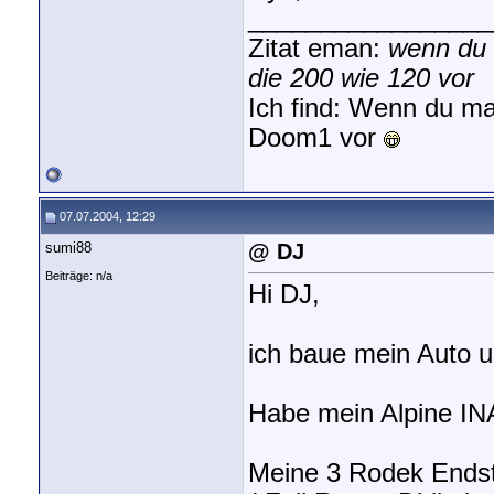
_________________
Zitat eman:
wenn du 
die 200 wie 120 vor
Ich find: Wenn du ma
Doom1 vor
07.07.2004, 12:29
sumi88
@ DJ
Beiträge: n/a
Hi DJ,
ich baue mein Auto u
Habe mein Alpine INA
Meine 3 Rodek Endst