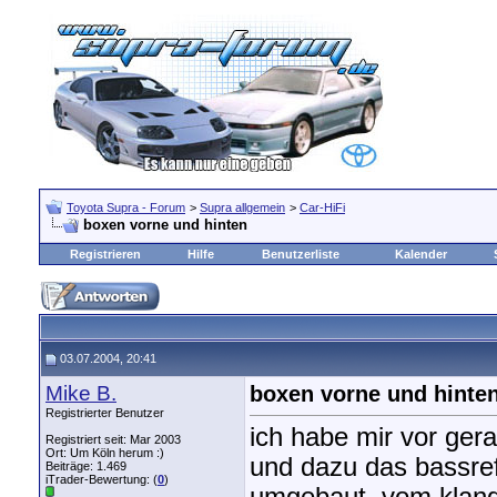
Toyota Supra - Forum
>
Supra allgemein
>
Car-HiFi
boxen vorne und hinten
Registrieren
Hilfe
Benutzerliste
Kalender
03.07.2004, 20:41
Mike B.
boxen vorne und hinte
Registrierter Benutzer
ich habe mir vor gera
Registriert seit: Mar 2003
Ort: Um Köln herum :)
und dazu das bassre
Beiträge: 1.469
iTrader-Bewertung: (
0
)