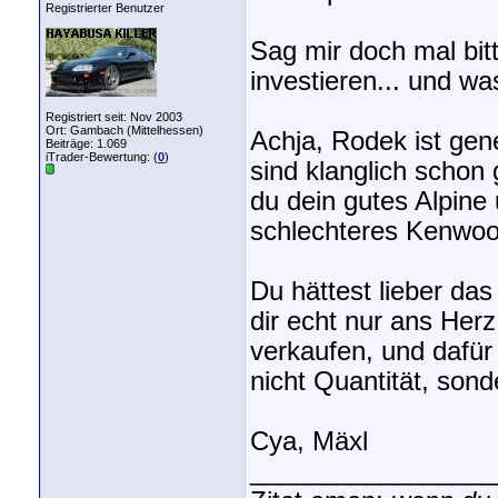
Registrierter Benutzer
Sag mir doch mal bit
investieren... und wa
Registriert seit: Nov 2003
Ort: Gambach (Mittelhessen)
Achja, Rodek ist gene
Beiträge: 1.069
iTrader-Bewertung: (
0
)
sind klanglich schon
du dein gutes Alpine 
schlechteres Kenwo
Du hättest lieber das
dir echt nur ans Herz
verkaufen, und dafür
nicht Quantität, sond
Cya, Mäxl
_________________