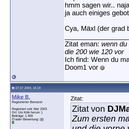
hmm sagen wir.. naj
ja auch einiges gebo
Cya, Mäxl (der grad b
_________________
Zitat eman:
wenn du 
die 200 wie 120 vor
Ich find: Wenn du ma
Doom1 vor
07.07.2004, 16:19
Mike B.
Zitat:
Registrierter Benutzer
Zitat von
DJM
Registriert seit: Mar 2003
Ort: Um Köln herum :)
Zum ersten ma
Beiträge: 1.469
iTrader-Bewertung: (
0
)
und die vorne