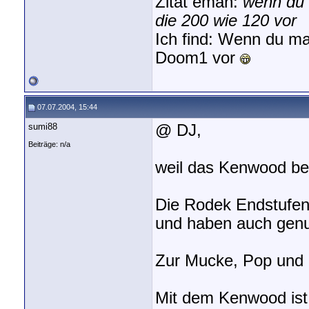
Zitat eman:
wenn du 
die 200 wie 120 vor
Ich find: Wenn du ma
Doom1 vor
07.07.2004, 15:44
sumi88
@ DJ,
Beiträge: n/a
weil das Kenwood be
Die Rodek Endstufen k
und haben auch gen
Zur Mucke, Pop und
Mit dem Kenwood ist