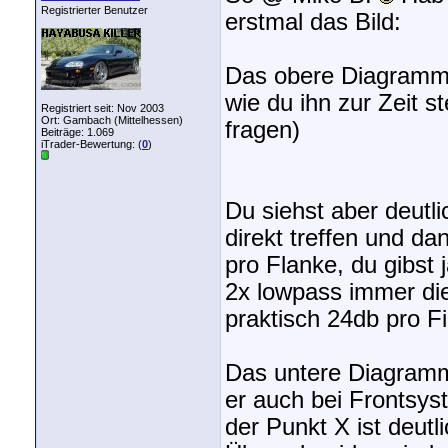
Registrierter Benutzer
erstmal das Bild:
Das obere Diagramm z
wie du ihn zur Zeit s
Registriert seit: Nov 2003
Ort: Gambach (Mittelhessen)
fragen)
Beiträge: 1.069
iTrader-Bewertung: (
0
)
Du siehst aber deutl
direkt treffen und d
pro Flanke, du gibst 
2x lowpass immer die
praktisch 24db pro Fil
Das untere Diagramm 
er auch bei Frontsys
der Punkt X ist deutl