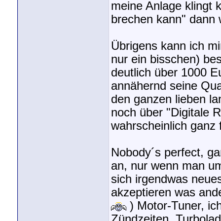
meine Anlage klingt k
brechen kann" dann w
Übrigens kann ich mir
nur ein bisschen) bes
deutlich über 1000 E
annähernd seine Qual
den ganzen lieben la
noch über "Digitale 
wahrscheinlich ganz 
Nobody´s perfect, gan
an, nur wenn man um 
sich irgendwas neues 
akzeptieren was ander
) Motor-Tuner, i
Zündzeiten, Turbolad