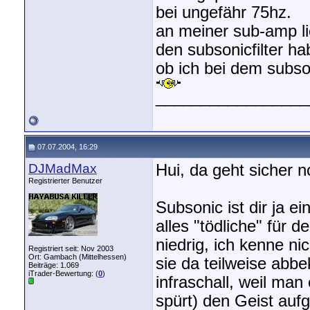
bei ungefähr 75hz.
an meiner sub-amp lie
den subsonicfilter ha
ob ich bei dem subsoni
_________________
07.07.2004, 16:29
DJMadMax
Hui, da geht sicher n
Registrierter Benutzer
Subsonic ist dir ja ei
alles "tödliche" für 
niedrig, ich kenne ni
Registriert seit: Nov 2003
Ort: Gambach (Mittelhessen)
sie da teilweise abb
Beiträge: 1.069
iTrader-Bewertung: (
0
)
infraschall, weil ma
spürt) den Geist auf