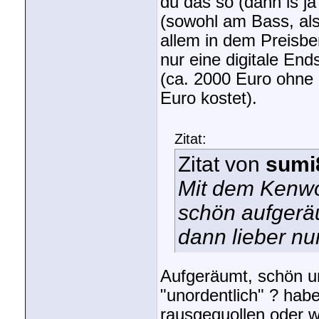
du das so (dann is ja 
(sowohl am Bass, als 
allem in dem Preisbe
nur eine digitale En
(ca. 2000 Euro ohne
Euro kostet).
Zitat:
Zitat von
sumi
Mit dem Kenwo
schön aufgeräu
dann lieber nur
Aufgeräumt, schön un
"unordentlich" ? habe
rausgequollen oder wi