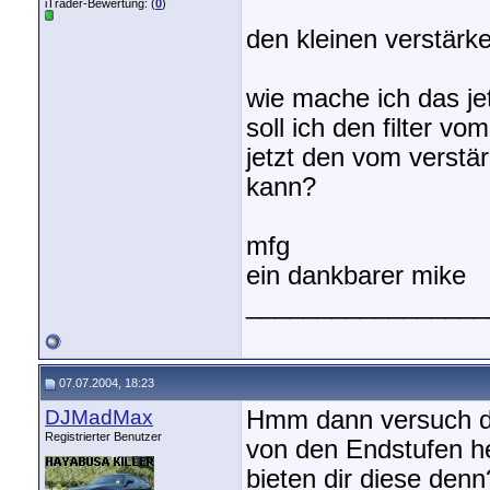
iTrader-Bewertung: (
0
)
den kleinen verstärker
wie mache ich das je
soll ich den filter vo
jetzt den vom verst
kann?
mfg
ein dankbarer mike
_________________
07.07.2004, 18:23
DJMadMax
Hmm dann versuch do
Registrierter Benutzer
von den Endstufen he
bieten dir diese den