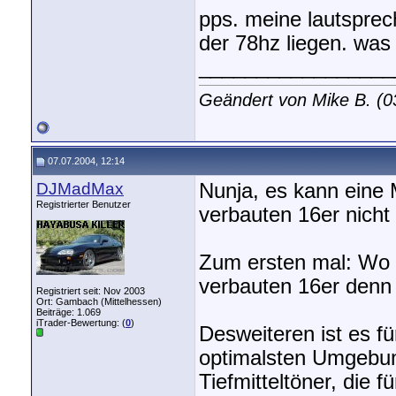
pps. meine lautspre
der 78hz liegen. was 
_________________
Geändert von Mike B. (
07.07.2004, 12:14
DJMadMax
Nunja, es kann eine
Registrierter Benutzer
verbauten 16er nicht 
Zum ersten mal: Wo w
verbauten 16er denn
Registriert seit: Nov 2003
Ort: Gambach (Mittelhessen)
Beiträge: 1.069
iTrader-Bewertung: (
0
)
Desweiteren ist es fü
optimalsten Umgebung
Tiefmitteltöner, die 