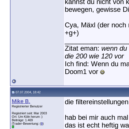
kannst du nicht von 
bewegen, gewisse Di
Cya, Mäxl (der noch 
+g+)
_________________
Zitat eman:
wenn du 
die 200 wie 120 vor
Ich find: Wenn du ma
Doom1 vor
07.07.2004, 18:42
Mike B.
die filtereinstellunge
Registrierter Benutzer
Registriert seit: Mar 2003
hab bei mir auch mal 
Ort: Um Köln herum :)
Beiträge: 1.469
das ist echt heftig w
iTrader-Bewertung: (
0
)