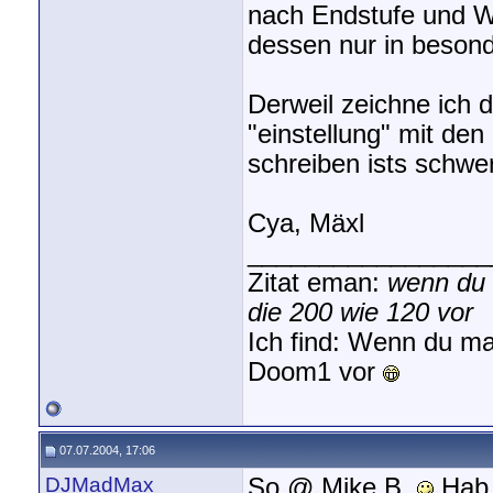
nach Endstufe und W
dessen nur in besond
Derweil zeichne ich 
"einstellung" mit de
schreiben ists schwer
Cya, Mäxl
_________________
Zitat eman:
wenn du 
die 200 wie 120 vor
Ich find: Wenn du ma
Doom1 vor
07.07.2004, 17:06
DJMadMax
So @ Mike B.
Hab 