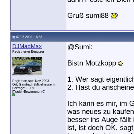
Gruß sumi88
07.07.2004, 18:33
DJMadMax
@Sumi:
Registrierter Benutzer
Bistn Motzkopp
1. Wer sagt eigentli
Registriert seit: Nov 2003
Ort: Gambach (Mittelhessen)
2. Hast du anscheine
Beiträge: 1.069
iTrader-Bewertung: (
0
)
Ich kann es mir, im G
was neues zu kaufen,
besser ins Auge fällt
ist, ist doch OK, sag