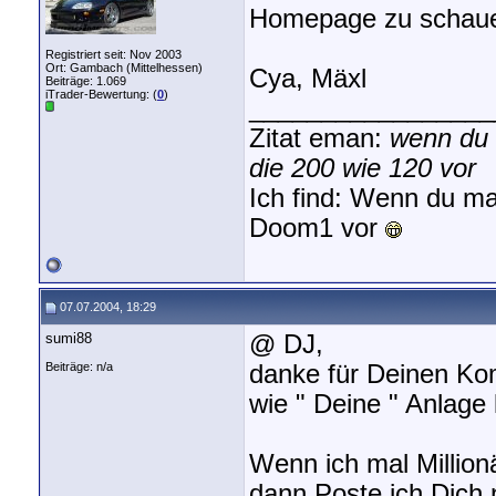
Homepage zu schaue
Registriert seit: Nov 2003
Ort: Gambach (Mittelhessen)
Cya, Mäxl
Beiträge: 1.069
iTrader-Bewertung: (
0
)
_________________
Zitat eman:
wenn du 
die 200 wie 120 vor
Ich find: Wenn du ma
Doom1 vor
07.07.2004, 18:29
sumi88
@ DJ,
Beiträge: n/a
danke für Deinen Ko
wie " Deine " Anlage k
Wenn ich mal Millionä
dann Poste ich Dich