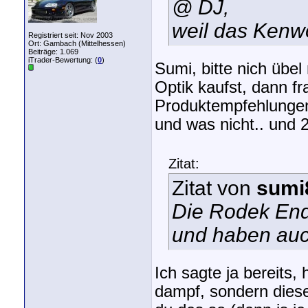
@ DJ,
weil das Kenw
Registriert seit: Nov 2003
Ort: Gambach (Mittelhessen)
Beiträge: 1.069
iTrader-Bewertung: (
0
)
Sumi, bitte nich üb
Optik kaufst, dann fr
Produktempfehlungen.
und was nicht.. und 2
Zitat:
Zitat von
sumi
Die Rodek Ends
und haben au
Ich sagte ja bereits, 
dampf, sondern diesen