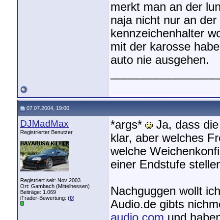
merkt man an der lu
naja nicht nur an de
kennzeichenhalter wo
mit der karosse habe
auto nie ausgehen.
_________________
07.07.2004, 19:00
DJMadMax
*args*
Ja, dass die 
Registrierter Benutzer
klar, aber welches F
welche Weichenkonfig
einer Endstufe stellen
Registriert seit: Nov 2003
Ort: Gambach (Mittelhessen)
Nachguggen wollt ic
Beiträge: 1.069
iTrader-Bewertung: (
0
)
Audio.de gibts nichm
audio.com
und haben 