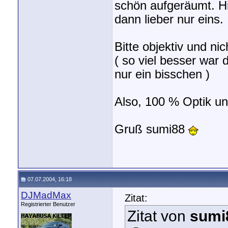
schön aufgeräumt. Hie
dann lieber nur eins.
Bitte objektiv und n
( so viel besser war 
nur ein bisschen )
Also, 100 % Optik u
Gruß sumi88
07.07.2004, 16:18
DJMadMax
Zitat:
Registrierter Benutzer
Zitat von
sumi