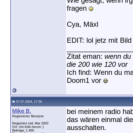
Wie gesagt, wenn irge
fragen
Cya, Mäxl
EDIT: lol jetz mit B
_________________
Zitat eman:
wenn du 
die 200 wie 120 vor
Ich find: Wenn du ma
Doom1 vor
07.07.2004, 17:36
Mike B.
bei meinem radio hab
Registrierter Benutzer
das wären einmal di
Registriert seit: Mar 2003
ausschalten.
Ort: Um Köln herum :)
Beiträge: 1.469