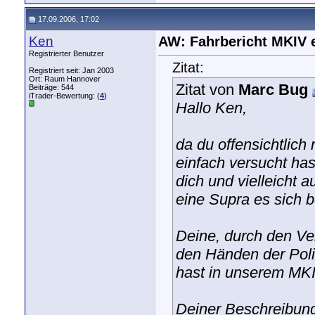
17.09.2006, 17:02
Ken
AW: Fahrbericht MKIV 
Registrierter Benutzer
Zitat:
Registriert seit: Jan 2003
Ort: Raum Hannover
Zitat von
Marc Bug
Beiträge: 544
iTrader-Bewertung: (
4
)
Hallo Ken,
da du offensichtlich
einfach versucht ha
dich und vielleicht 
eine Supra es sich b
Deine, durch den Ve
den Händen der Poli
hast in unserem MK
Deiner Beschreibung