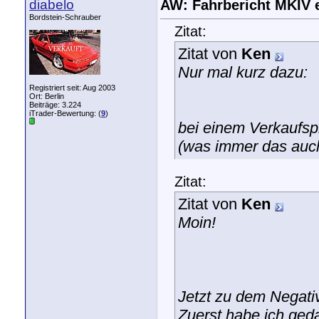
diabelo
AW: Fahrbericht MKIV 
Bordstein-Schrauber
Zitat:
Zitat von
Ken
Nur mal kurz dazu:
Registriert seit: Aug 2003
Ort: Berlin
Beiträge: 3.224
iTrader-Bewertung: (
9
)
bei einem Verkaufspr
(was immer das auc
Zitat:
Zitat von
Ken
Moin!
Jetzt zu dem Negativ
Zuerst habe ich ged