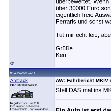
überbewertet. Wenn i
über 30000 Euro son
eigentlich freie Ausw
Ferraris und sonst w
Tut mir echt leid, a
Grüße
Ken
17.09.2006, 12:44
Amtrack
AW: Fahrbericht MKIV 
[NSH]Ehrenschweizer
Stell DAS mal ins MK
_________________
Registriert seit: Jan 2003
Ort: Im noch schöneren
Ein Auto ist erst 
Frankenländle - dort wo andere