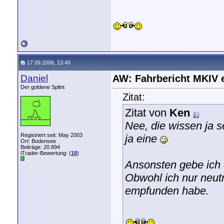
17.09.2006, 13:40
Daniel
AW: Fahrbericht MKIV 
Der goldene Splint
Zitat:
Zitat von
Ken
Nee, die wissen ja s
Registriert seit: May 2003
ja eine
Ort: Bodensee
Beiträge: 20.894
iTrader-Bewertung: (
18
)
Ansonsten gebe ich 
Obwohl ich nur neut
empfunden habe.