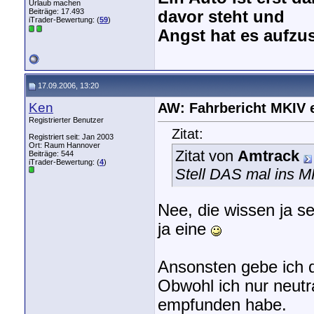
Urlaub machen
Beiträge: 17.493
davor steht und
iTrader-Bewertung: (
59
)
Angst hat es aufzus
17.09.2006, 13:20
Ken
AW: Fahrbericht MKIV 
Registrierter Benutzer
Zitat:
Registriert seit: Jan 2003
Ort: Raum Hannover
Zitat von
Amtrack
Beiträge: 544
iTrader-Bewertung: (
4
)
Stell DAS mal ins M
Nee, die wissen ja se
ja eine
Ansonsten gebe ich d
Obwohl ich nur neutr
empfunden habe.