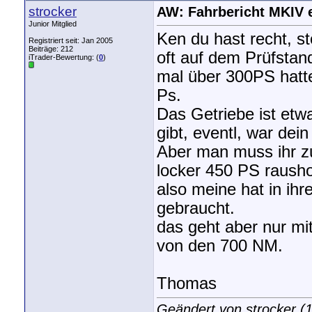
strocker
AW: Fahrbericht MKIV 
Junior Mitglied
Ken du hast recht, s
Registriert seit: Jan 2005
Beiträge: 212
oft auf dem Prüfstan
iTrader-Bewertung: (
0
)
mal über 300PS hatte
Ps.
Das Getriebe ist etwa
gibt, eventl, war dei
Aber man muss ihr z
locker 450 PS rausho
also meine hat in ih
gebraucht.
das geht aber nur mi
von den 700 NM.
Thomas
Geändert von strocker 