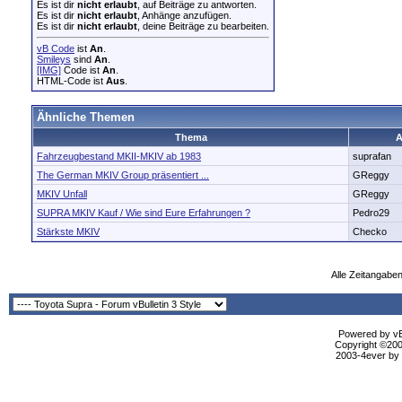
Es ist dir
nicht erlaubt
, auf Beiträge zu antworten.
Es ist dir
nicht erlaubt
, Anhänge anzufügen.
Es ist dir
nicht erlaubt
, deine Beiträge zu bearbeiten.
vB Code
ist
An
.
Smileys
sind
An
.
[IMG]
Code ist
An
.
HTML-Code ist
Aus
.
Ähnliche Themen
Thema
A
Fahrzeugbestand MKII-MKIV ab 1983
suprafan
The German MKIV Group präsentiert ...
GReggy
MKIV Unfall
GReggy
SUPRA MKIV Kauf / Wie sind Eure Erfahrungen ?
Pedro29
Stärkste MKIV
Checko
Alle Zeitangaben
Powered by vBu
Copyright ©2000
2003-4ever by B