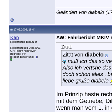
Geändert von diabelo (
17.09.2006, 18:44
Ken
AW: Fahrbericht MKIV 
Registrierter Benutzer
Zitat:
Registriert seit: Jan 2003
Ort: Raum Hannover
Zitat von
diabelo
Beiträge: 544
iTrader-Bewertung: (
4
)
muß ich das so vers
Also ich vertshe das
doch schon alles , b
liebe grüße diabelo
Im Prinzip haste rec
mit dem Getriebe, Di
wenn man vom 1. in d