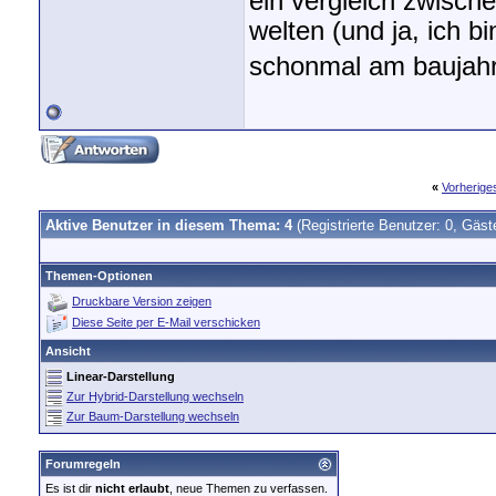
ein vergleich zwische
welten (und ja, ich b
schonmal am baujah
«
Vorherig
Aktive Benutzer in diesem Thema: 4
(Registrierte Benutzer: 0, Gäst
Themen-Optionen
Druckbare Version zeigen
Diese Seite per E-Mail verschicken
Ansicht
Linear-Darstellung
Zur Hybrid-Darstellung wechseln
Zur Baum-Darstellung wechseln
Forumregeln
Es ist dir
nicht erlaubt
, neue Themen zu verfassen.