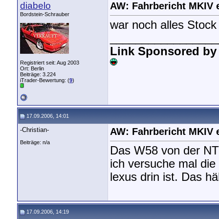
diabelo
AW: Fahrbericht MKIV 
Bordstein-Schrauber
war noch alles Stock
_________________
Link Sponsored by
Registriert seit: Aug 2003
Ort: Berlin
Beiträge: 3.224
iTrader-Bewertung: (
9
)
17.09.2006, 14:01
-Christian-
AW: Fahrbericht MKIV 
Beiträge: n/a
Das W58 von der NT 
ich versuche mal di
lexus drin ist. Das h
17.09.2006, 14:19