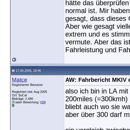
hätte das überprüfen 
normal ist. Mir habe
gesagt, dass dieses 
Aber wie gesagt viell
extrem und es stimmt
vermute. Aber das ist
Fahrleistung und Fah
17.09.2006, 18:46
Matce
AW: Fahrbericht MKIV 
Registrierter Benutzer
also ich bin in LA mit
Registriert seit: Aug 2005
Ort: SoCal
200miles (=300kmh) .
Beiträge: 2.480
iTrader-Bewertung: (
13
)
bliebt auch wo sie wa
aber über 300 darf m