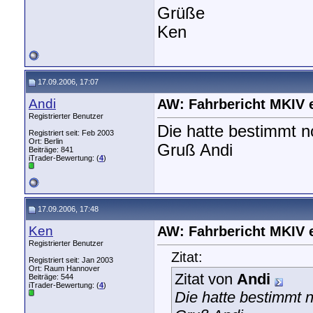
Grüße
Ken
17.09.2006, 17:07
Andi
AW: Fahrbericht MKIV 
Registrierter Benutzer
Die hatte bestimmt n
Registriert seit: Feb 2003
Ort: Berlin
Gruß Andi
Beiträge: 841
iTrader-Bewertung: (
4
)
17.09.2006, 17:48
Ken
AW: Fahrbericht MKIV 
Registrierter Benutzer
Zitat:
Registriert seit: Jan 2003
Ort: Raum Hannover
Zitat von
Andi
Beiträge: 544
iTrader-Bewertung: (
4
)
Die hatte bestimmt 