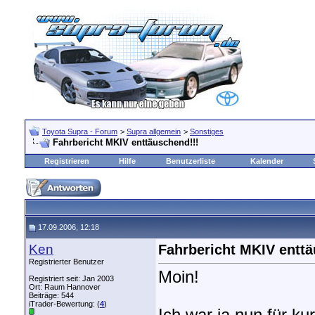
Toyota Supra - Forum
>
Supra allgemein
>
Sonstiges
Fahrbericht MKIV enttäuschend!!!
Registrieren
Hilfe
Benutzerliste
Kalender
17.09.2006, 12:18
Ken
Fahrbericht MKIV enttä
Registrierter Benutzer
Moin!
Registriert seit: Jan 2003
Ort: Raum Hannover
Beiträge: 544
iTrader-Bewertung: (
4
)