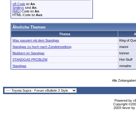
vB Code
ist
An
.
Smileys
sind
An
.
[IMG]
Code ist
An
.
HTML-Code ist
Aus
.
Ähnliche Themen
Thema
A
Was passiert mit dem Standgas
King of Qu
Standgas zu hoch nach Zündeinstellung
manni
Blubbern im Standgas
kistner
STANDGAS PROBLEM
Hot-Stuff
Standgas
mmathe
Alle Zeitangaben
Powered by vBu
Copyright ©2000
2003-4ever by B