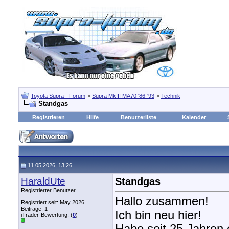
Toyota Supra - Forum
>
Supra MkIII MA70 '86-'93
>
Technik
Standgas
Registrieren
Hilfe
Benutzerliste
Kalender
11.05.2026, 13:26
HaraldUte
Standgas
Registrierter Benutzer
Hallo zusammen!
Registriert seit: May 2026
Beiträge: 1
Ich bin neu hier!
iTrader-Bewertung: (
0
)