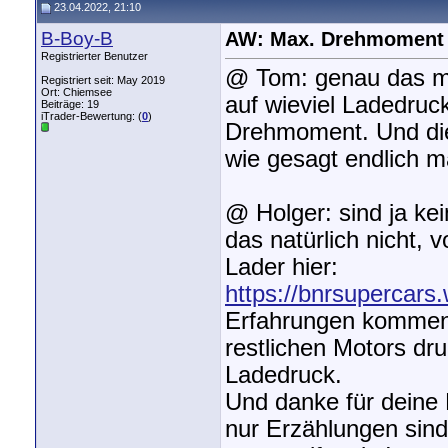
23.04.2022, 21:10
B-Boy-B
AW: Max. Drehmoment
Registrierter Benutzer
@ Tom: genau das mö
Registriert seit: May 2019
Ort: Chiemsee
auf wieviel Ladedruck
Beiträge: 19
iTrader-Bewertung: (
0
)
Drehmoment. Und die
wie gesagt endlich m
@ Holger: sind ja ke
das natürlich nicht, 
Lader hier:
https://bnrsupercars.
Erfahrungen kommen d
restlichen Motors dr
Ladedruck.
Und danke für deine 
nur Erzählungen sind