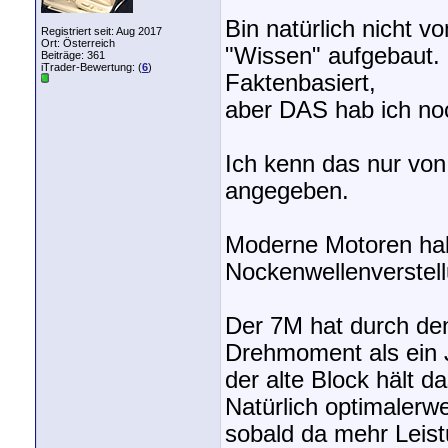
Bin natürlich nicht v
Registriert seit: Aug 2017
Ort: Österreich
"Wissen" aufgebaut.
Beiträge: 361
iTrader-Bewertung: (
6
)
Faktenbasiert,
aber DAS hab ich no
Ich kenn das nur von
angegeben.
Moderne Motoren hab
Nockenwellenverstel
Der 7M hat durch de
Drehmoment als ein J
der alte Block hält d
Natürlich optimaler
sobald da mehr Leist