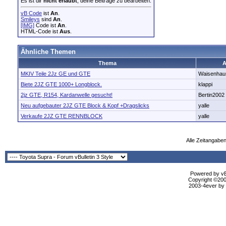
Es ist dir
nicht erlaubt
, deine Beiträge zu bearbeiten.
vB Code
ist
An
.
Smileys
sind
An
.
[IMG]
Code ist
An
.
HTML-Code ist
Aus
.
Ähnliche Themen
Thema
A
MKIV Teile 2Jz GE und GTE
Waisenhau
Biete 2JZ GTE 1000+ Longblock.
klappi
2jz GTE, R154, Kardanwelle gesucht!
Bertin2002
Neu aufgebauter 2JZ GTE Block & Kopf +Dragslicks
yalle
Verkaufe 2JZ GTE RENNBLOCK
yalle
Alle Zeitangaben
Powered by vBu
Copyright ©2000
2003-4ever by B