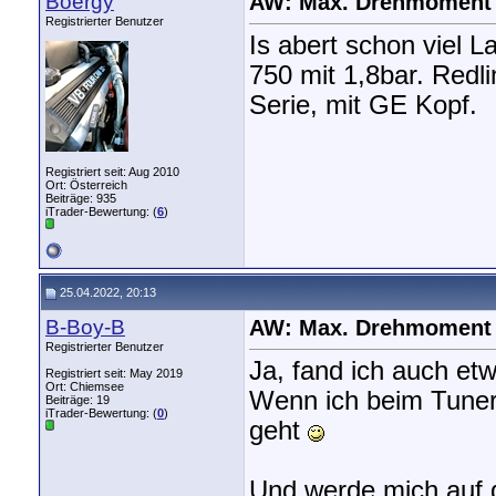
Boergy
AW: Max. Drehmoment
Registrierter Benutzer
Is abert schon viel 
750 mit 1,8bar. Redl
Serie, mit GE Kopf.
Registriert seit: Aug 2010
Ort: Österreich
Beiträge: 935
iTrader-Bewertung: (
6
)
25.04.2022, 20:13
B-Boy-B
AW: Max. Drehmoment
Registrierter Benutzer
Ja, fand ich auch et
Registriert seit: May 2019
Ort: Chiemsee
Wenn ich beim Tuner 
Beiträge: 19
iTrader-Bewertung: (
0
)
geht
Und werde mich auf 