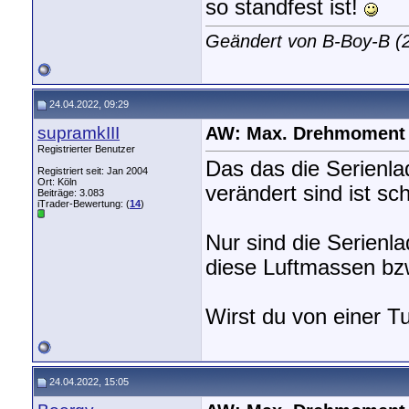
so standfest ist!
Geändert von B-Boy-B 
24.04.2022, 09:29
supramkIII
AW: Max. Drehmoment
Registrierter Benutzer
Das das die Serienla
Registriert seit: Jan 2004
Ort: Köln
verändert sind ist sc
Beiträge: 3.083
iTrader-Bewertung: (
14
)
Nur sind die Serienla
diese Luftmassen bz
Wirst du von einer T
24.04.2022, 15:05