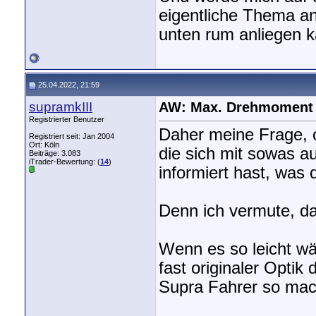
eigentliche Thema an
unten rum anliegen k
25.04.2022, 21:59
supramkIII
AW: Max. Drehmoment
Registrierter Benutzer
Daher meine Frage, o
Registriert seit: Jan 2004
Ort: Köln
die sich mit sowas a
Beiträge: 3.083
iTrader-Bewertung: (
14
)
informiert hast, was 
Denn ich vermute, das
Wenn es so leicht w
fast originaler Optik
Supra Fahrer so ma