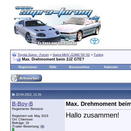
Toyota Supra - Forum
>
Supra MkIV JZA80 '93-'02
>
Tuning
Max. Drehmoment beim 2JZ GTE?
Registrieren
Hilfe
Benutzerliste
Kalender
20.04.2022, 21:26
B-Boy-B
Max. Drehmoment bei
Registrierter Benutzer
Hallo zusammen!
Registriert seit: May 2019
Ort: Chiemsee
Beiträge: 19
iTrader-Bewertung: (
0
)