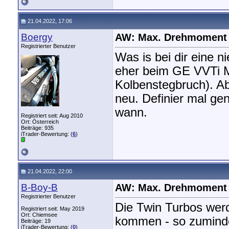
21.04.2022, 17:06
Boergy
AW: Max. Drehmoment
Registrierter Benutzer
Was is bei dir eine 
eher beim GE VVTi M
Kolbenstegbruch). A
neu. Definier mal ge
wann.
Registriert seit: Aug 2010
Ort: Österreich
Beiträge: 935
iTrader-Bewertung: (
6
)
21.04.2022, 22:00
B-Boy-B
AW: Max. Drehmoment
Registrierter Benutzer
Die Twin Turbos wer
Registriert seit: May 2019
Ort: Chiemsee
kommen - so zuminde
Beiträge: 19
iTrader-Bewertung: (
0
)