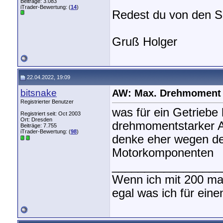
Beiträge: 3.083
iTrader-Bewertung: (
14
)
Redest du von den S
Gruß Holger
22.04.2022, 19:09
bitsnake
AW: Max. Drehmoment
Registrierter Benutzer
was für ein Getriebe 
Registriert seit: Oct 2003
Ort: Dresden
drehmomentstarker Au
Beiträge: 7.755
iTrader-Bewertung: (
98
)
denke eher wegen de
Motorkomponenten
_________________
Wenn ich mit 200 mal 
egal was ich für eine