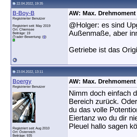
22.04.2022, 19:35
B-Boy-B
AW: Max. Drehmoment
Registrierter Benutzer
@Holger: es sind Up
Registriert seit: May 2019
Ort: Chiemsee
Außenmaße, aber inn
Beiträge: 19
iTrader-Bewertung: (
0
)
Getriebe ist das Orig
23.04.2022, 13:11
Boergy
AW: Max. Drehmoment
Registrierter Benutzer
Nimm doch einfach d
Bereich zurück. Oder
du das volle Potentio
Eiertanz wo du dir ni
Pleuel hallo sagen k
Registriert seit: Aug 2010
Ort: Österreich
Beiträge: 935