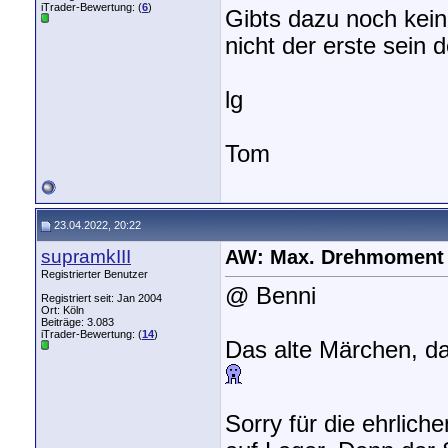
iTrader-Bewertung: (
6
)
Gibts dazu noch kein
nicht der erste sein
lg
Tom
23.04.2022, 20:22
supramkIII
AW: Max. Drehmoment
Registrierter Benutzer
@ Benni
Registriert seit: Jan 2004
Ort: Köln
Beiträge: 3.083
iTrader-Bewertung: (
14
)
Das alte Märchen, da
Sorry für die ehrlich