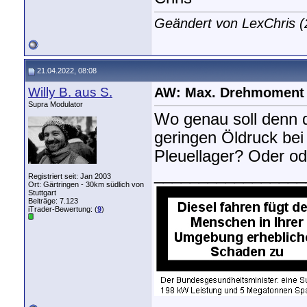
Geändert von LexChris 
21.04.2022, 08:08
Willy B. aus S.
AW: Max. Drehmoment
Supra Modulator
Wo genau soll denn d
geringen Öldruck bei
Pleuellager? Oder od
_________________
Registriert seit: Jan 2003
Ort: Gärtringen - 30km südlich von
Stuttgart
Beiträge: 7.123
iTrader-Bewertung: (
9
)