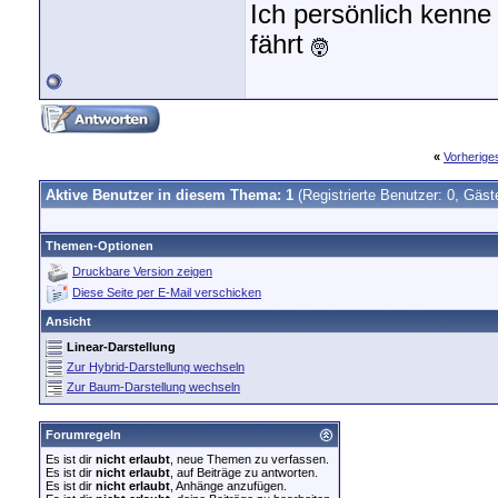
Ich persönlich kenne
fährt
«
Vorherig
Aktive Benutzer in diesem Thema: 1
(Registrierte Benutzer: 0, Gäst
Themen-Optionen
Druckbare Version zeigen
Diese Seite per E-Mail verschicken
Ansicht
Linear-Darstellung
Zur Hybrid-Darstellung wechseln
Zur Baum-Darstellung wechseln
Forumregeln
Es ist dir
nicht erlaubt
, neue Themen zu verfassen.
Es ist dir
nicht erlaubt
, auf Beiträge zu antworten.
Es ist dir
nicht erlaubt
, Anhänge anzufügen.