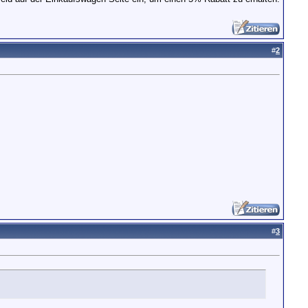
#
2
#
3