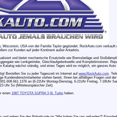
Wisconsin, USA von der Familie Taylor gegründet. RockAuto.com verkauft Aut
ellern zur Kunden auf jeder Kontinent außer Antarktis.
tualisiert und bietet mechanische Ersatzteile wie Bremsbeläge und Stoßdämpf
 Aggregate wie Lenkgetriebe, Gleichlaufgelenkwelle und Komplettmotoren. Re
to Katalog wächst ständig, und eines Tages wird es möglich, ein ganzes Auto
g! Bestellen Sie zu jeder Tageszeit im Internet auf
www.RockAuto.com
. Tei
 Kundendienstmitarbeiter stehen bereit, Ihnen bei allfälligen Fragen und der 
 001.608.661.1376 an (6-22Uhr Montag-Dienstag, 6-21Uhr Freitag, 7-18Uhr S
3 Uhr So (Mitteleuropäischer Zeit).
ür einen
1987 TOYOTA SUPRA 3,0L Turbo
haben.
m
und geben Sie den Rabattcode im "Wie haben Sie uns gefunden?"-Eingabefe