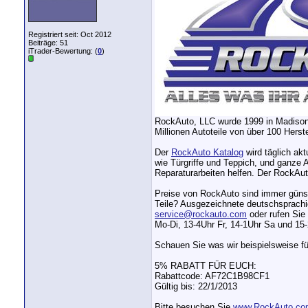
Registriert seit: Oct 2012
Beiträge: 51
iTrader-Bewertung: (
0
)
RockAuto, LLC wurde 1999 in Madison, 
Millionen Autoteile von über 100 Herst
Der
RockAuto Katalog
wird täglich ak
wie Türgriffe und Teppich, und ganze
Reparaturarbeiten helfen. Der RockAu
Preise von RockAuto sind immer günsti
Teile? Ausgezeichnete deutschsprachige
service@rockauto.com
oder rufen Sie
Mo-Di, 13-4Uhr Fr, 14-1Uhr Sa und 15-2
Schauen Sie was wir beispielsweise f
5% RABATT FÜR EUCH:
Rabattcode: AF72C1B98CF1
Gültig bis: 22/1/2013
Bitte besuchen Sie
www.RockAuto.co