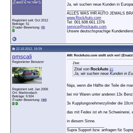
Ja, wir suchen neue Kunden in Europa!
__________________
ALLES WAS IHR AUTO JEMALS BR
www.RockAuto.com
Registriert seit: Oct 2012
Tel: 001.608.661.1376
Beiträge: 51
service@rockauto.com
iTrader-Bewertung: (
0
)
Unsere deutschsprachige Kundendienst
22.10.2012, 19:29
pmscali
AW: RockAuto.com stellt sich vor! (Ersatzt
Registrierter Benutzer
Zitat:
Zitat von
RockAuto
Ja, wir suchen neue Kunden in Eur
Naja, wenn die Hälfte der Teile die ma
Registriert seit: Jan 2006
Ort: Marktrodach
bei mir Waren unter anderen 13x Benzi
Beiträge: 9.504
iTrader-Bewertung: (
44
)
3x Kupplungsnehmerzylinder die 10cm 
das mit Fedex ist eh ne Schweinerei, 
in diesem Sinne.
__________________
Supra Support bzw. anfragen für Supr