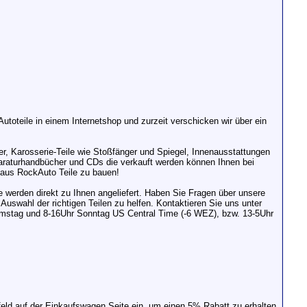
oteile in einem Internetshop und zurzeit verschicken wir über ein
er, Karosserie-Teile wie Stoßfänger und Spiegel, Innenausstattungen
paraturhandbücher und CDs die verkauft werden können Ihnen bei
 aus RockAuto Teile zu bauen!
le werden direkt zu Ihnen angeliefert. Haben Sie Fragen über unsere
Auswahl der richtigen Teilen zu helfen. Kontaktieren Sie uns unter
amstag und 8-16Uhr Sonntag US Central Time (-6 WEZ), bzw. 13-5Uhr
ld auf der Einkaufswagen Seite ein, um einen 5% Rabatt zu erhalten.