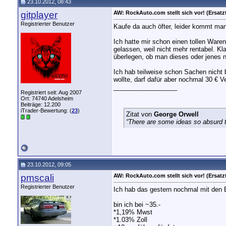
23.10.2012, 08:43
gitplayer
AW: RockAuto.com stellt sich vor! (Ersatzt
Registrierter Benutzer
Kaufe da auch öfter, leider kommt ma
Ich hatte mir schon einen tollen Ware
gelassen, weil nicht mehr rentabel. K
überlegen, ob man dieses oder jenes 
Ich hab teilweise schon Sachen nicht 
wollte, darf dafür aber nochmal 30 € V
__________________
Registriert seit: Aug 2007
Ort: 74740 Adelsheim
Beiträge: 12.200
iTrader-Bewertung: (
23
)
Zitat von
George Orwell
“There are some ideas so absurd th
23.10.2012, 09:05
pmscali
AW: RockAuto.com stellt sich vor! (Ersatzt
Registrierter Benutzer
Ich hab das gestern nochmal mit den B
bin ich bei ~35.-
*1,19% Mwst
*1.03% Zoll