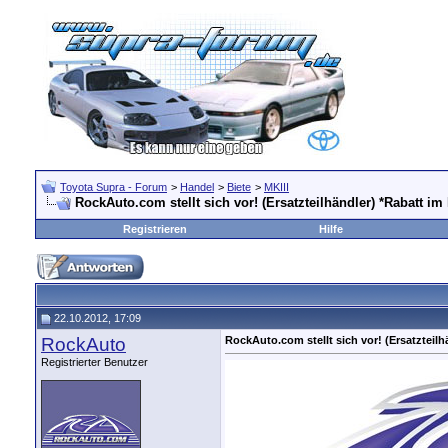
Toyota Supra - Forum
>
Handel
>
Biete
>
MKIII
RockAuto.com stellt sich vor! (Ersatzteilhändler) *Rabatt im 
Registrieren
Hilfe
22.10.2012, 17:09
RockAuto
RockAuto.com stellt sich vor! (Ersatzteilh
Registrierter Benutzer