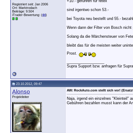
+10.- geführen für fetex
Registriert seit: Jan 2006
Ort: Marktrodach
sind irgentwo schon 53.-
Beiträge: 9.504
iTrader-Bewertung: (
44
)
bei Toyota neu bestellt und 55.- bezah
Wenn dann der Filter von Bosch nicht 
Solang da die Märchensteuer von Fete
bleibt das für die meisten weiter unint
Prost.
__________________
Supra Support bzw. anfragen für Supr
23.10.2012, 09:47
Alonso
AW: RockAuto.com stellt sich vor! (Ersatzt
Projektleiter
Naja, irgend ein einzelnes "Kleinteil"
Gebühren bezahlen musst kann der Anbi