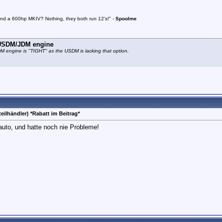
and a 600hp MKIV? Nothing, they both run 12's!" -
Spoolme
e USDM/JDM engine
JDM engine is "TIGHT" as the USDM is lacking that option.
eilhändler) *Rabatt im Beitrag*
auto, und hatte noch nie Probleme!