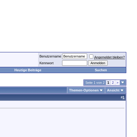
Benutzername
Angemeldet bleiben?
Kennwort
Heutige Beiträge
Suchen
Seite 1 von 2
1
2
>
Themen-Optionen
Ansicht
#
1