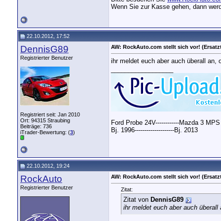
Wenn Sie zur Kasse gehen, dann werde
22.10.2012, 17:52
DennisG89
AW: RockAuto.com stellt sich vor! (Ersatzt
Registrierter Benutzer
ihr meldet euch aber auch überall an, 
__________________
Registriert seit: Jan 2010
Ort: 94315 Straubing
Ford Probe 24V------------Mazda 3 MPS
Beiträge: 736
Bj. 1996--------------------Bj. 2013
iTrader-Bewertung: (
3
)
22.10.2012, 19:24
RockAuto
AW: RockAuto.com stellt sich vor! (Ersatzt
Registrierter Benutzer
Zitat:
Zitat von
DennisG89
ihr meldet euch aber auch überall 