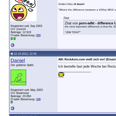
Seilänt Dätz
of doom!
"What's the difference between a 400hp MKIII 
Zitat:
Zitat von
porn-adkt - differenc
Registriert seit: Sep 2003
the most important difference is that the 
Ort: Zoorich
Beiträge: 12.919
"JDM TIGHT"
iTrader-Bewertung: (
25
)
22.10.2012, 22:45
Daniel
AW: RockAuto.com stellt sich vor! (Ersatzt
Der goldene Splint
Ich bestelle fast jede Woche bei Rock
__________________
Registriert seit: May 2003
Ort: Bodensee
Beiträge: 20.894
iTrader-Bewertung: (
18
)