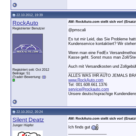
22.10.2012, 19:39
RockAuto
AW: RockAuto.com stellt sich vor! (Ersatzt
Registrierter Benutzer
@pmscali
Es tut mir Leid, das Sie Probleme ha
Kundenservice kontaktiert? Wir stehen
Wenn man eine FedEx Versandmethode 
Kasse geht. Sonst muss man Zoll/Steue
Auch mit Versandkosten und Zollgebühren
Registriert seit: Oct 2012
__________________
Beiträge: 51
ALLES WAS IHR AUTO JEMALS BR
iTrader-Bewertung: (
0
)
www.RockAuto.com
Tel: 001.608.661.1376
service@rockauto.com
Unsere deutschsprachige Kundendienst
22.10.2012, 20:24
Silent Deatz
AW: RockAuto.com stellt sich vor! (Ersatzt
Junger Hüpfer
Ich finds gut
__________________