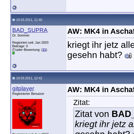
19.03.2011, 11:40
BAD_SUPRA
AW: MK4 in Aschaf
Dr. Sommer
kriegt ihr jetz a
Registriert seit: Jan 2003
Beiträge: 0
iTrader-Bewertung: (
21
)
gesehn habt?
19.03.2011, 12:42
gitplayer
AW: MK4 in Aschaf
Registrierter Benutzer
Zitat:
Zitat von
BAD
kriegt ihr jetz