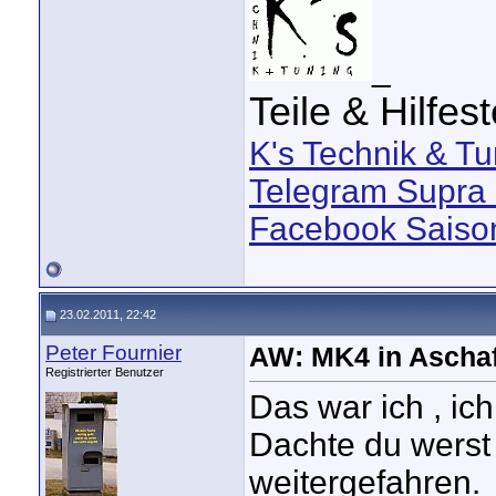
_
Teile & Hilfes
K's Technik & Tu
Telegram Supra 
Facebook Saison
23.02.2011, 22:42
Peter Fournier
AW: MK4 in Aschaf
Registrierter Benutzer
Das war ich , ic
Dachte du werst
weitergefahren.