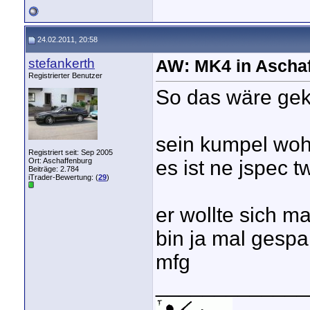
24.02.2011, 20:58
stefankerth
AW: MK4 in Aschaf
Registrierter Benutzer
So das wäre gekl
sein kumpel wohn
Registriert seit: Sep 2005
Ort: Aschaffenburg
es ist ne jspec t
Beiträge: 2.784
iTrader-Bewertung: (
29
)
er wollte sich m
bin ja mal gespa
mfg
_____________