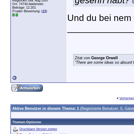
gesehn habt?
Registriert seit: Aug 2007
Ort: 74740 Adelsheim
Beiträge: 12.201
iTrader-Bewertung: (
23
)
Und du bei nem 
_____________
Zitat von
George Orwell
“There are some ideas so absurd th
«
Vorherig
Aktive Benutzer in diesem Thema: 1
(Registrierte Benutzer: 0, Gäst
Themen-Optionen
Druckbare Version zeigen