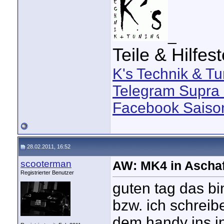
_
Teile & Hilfes
K's Technik & Tu
Telegram Supra 
Facebook Saison
28.02.2011, 16:52
scooterman
AW: MK4 in Aschaf
Registrierter Benutzer
guten tag das bi
bzw. ich schreibe
dem handy ins i