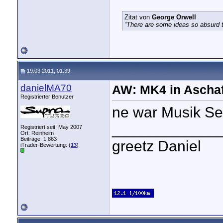
Zitat von
George Orwell
“There are some ideas so absurd th
19.03.2011, 01:39
danielMA70
AW: MK4 in Aschaf
Registrierter Benutzer
ne war Musik Se
_____________
Registriert seit: May 2007
Ort: Reinheim
Beiträge: 1.863
greetz Daniel
iTrader-Bewertung: (
13
)