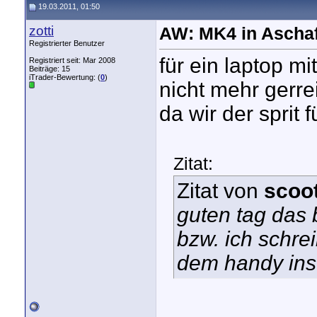
19.03.2011, 01:50
zotti
AW: MK4 in Aschaf
Registrierter Benutzer
für ein laptop mi
Registriert seit: Mar 2008
Beiträge: 15
iTrader-Bewertung: (
0
)
nicht mehr gerrei
da wir der sprit 
Zitat:
Zitat von
scoo
guten tag das 
bzw. ich schrei
dem handy ins 