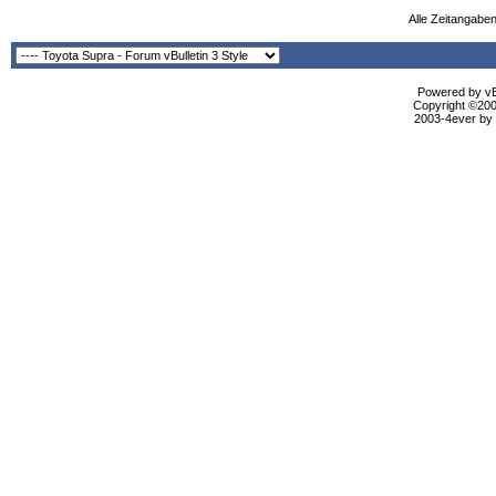
Alle Zeitangaben
Powered by vBu
Copyright ©2000
2003-4ever by B