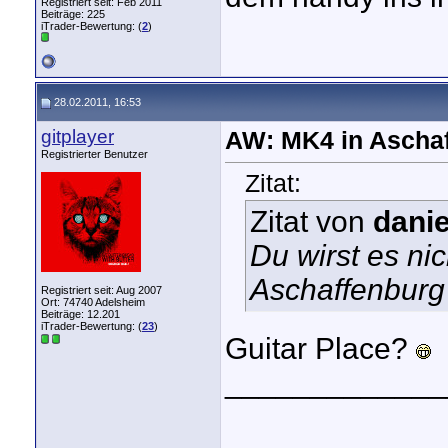
Registriert seit: Feb 2011
Beiträge: 225
iTrader-Bewertung: (
2
)
28.02.2011, 16:53
gitplayer
AW: MK4 in Aschaf
Registrierter Benutzer
Zitat:
Zitat von
dani
Du wirst es ni
Aschaffenburg
Registriert seit: Aug 2007
Ort: 74740 Adelsheim
Beiträge: 12.201
iTrader-Bewertung: (
23
)
Guitar Place?
_____________