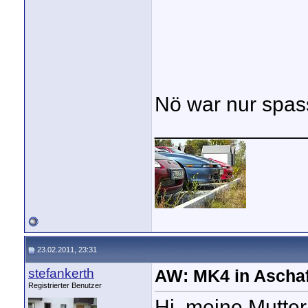
Nö war nur spa
_____________
23.02.2011, 23:31
stefankerth
AW: MK4 in Aschaf
Registrierter Benutzer
Hi, meine Mutter