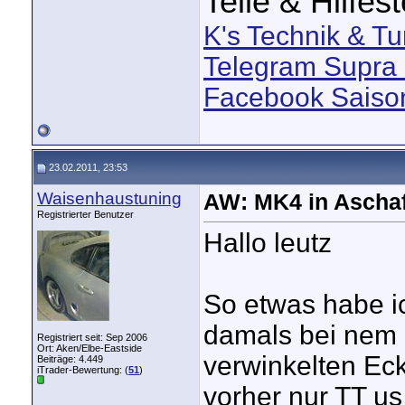
Teile & Hilfes
K's Technik & Tu
Telegram Supra 
Facebook Saison
23.02.2011, 23:53
Waisenhaustuning
AW: MK4 in Aschaf
Registrierter Benutzer
Hallo leutz
So etwas habe ic
damals bei nem K
Registriert seit: Sep 2006
Ort: Aken/Elbe-Eastside
verwinkelten Eck
Beiträge: 4.449
iTrader-Bewertung: (
51
)
vorher nur TT us