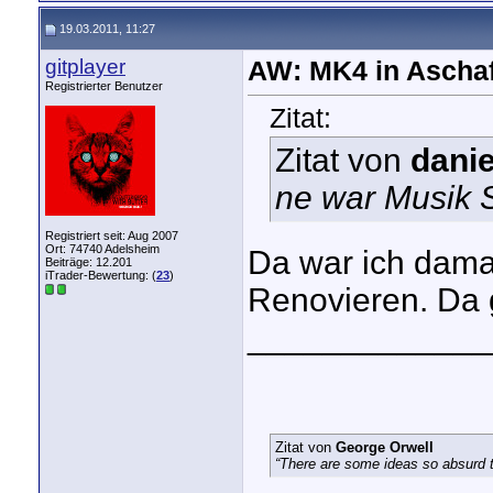
19.03.2011, 11:27
gitplayer
AW: MK4 in Aschaf
Registrierter Benutzer
Zitat:
Zitat von
dani
ne war Musik 
Registriert seit: Aug 2007
Ort: 74740 Adelsheim
Da war ich dama
Beiträge: 12.201
iTrader-Bewertung: (
23
)
Renovieren. Da g
_____________
Zitat von
George Orwell
“There are some ideas so absurd th