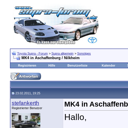
Toyota Supra - Forum
>
Supra allgemein
>
Sonstiges
MK4 in Aschaffenburg / Nilkheim
Registrieren
Hilfe
Benutzerliste
Kalender
23.02.2011, 19:25
stefankerth
MK4 in Aschaffenb
Registrierter Benutzer
Hallo,