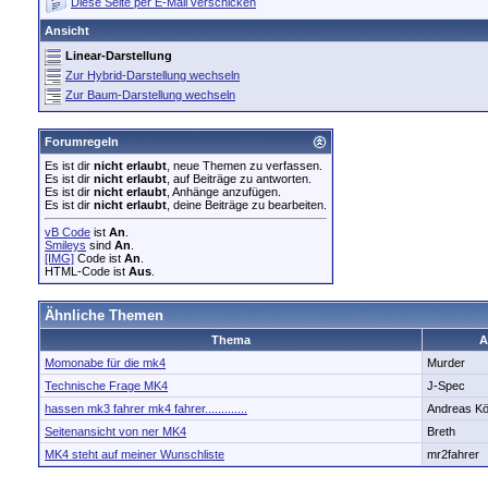
Diese Seite per E-Mail verschicken
Ansicht
Linear-Darstellung
Zur Hybrid-Darstellung wechseln
Zur Baum-Darstellung wechseln
Forumregeln
Es ist dir
nicht erlaubt
, neue Themen zu verfassen.
Es ist dir
nicht erlaubt
, auf Beiträge zu antworten.
Es ist dir
nicht erlaubt
, Anhänge anzufügen.
Es ist dir
nicht erlaubt
, deine Beiträge zu bearbeiten.
vB Code
ist
An
.
Smileys
sind
An
.
[IMG]
Code ist
An
.
HTML-Code ist
Aus
.
Ähnliche Themen
Thema
A
Momonabe für die mk4
Murder
Technische Frage MK4
J-Spec
hassen mk3 fahrer mk4 fahrer.............
Andreas Kö
Seitenansicht von ner MK4
Breth
MK4 steht auf meiner Wunschliste
mr2fahrer