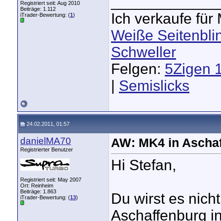
_____________
Registriert seit: Aug 2010
Beiträge: 1.112
Ich verkaufe fü
iTrader-Bewertung: (
1
)
Weiße Seitenbli
Schweller
Felgen:
5Zigen 
|
Semislicks
24.02.2011, 01:57
danielMA70
AW: MK4 in Aschaf
Registrierter Benutzer
Hi Stefan,
Registriert seit: May 2007
Ort: Reinheim
Beiträge: 1.863
Du wirst es nich
iTrader-Bewertung: (
13
)
Aschaffenburg i