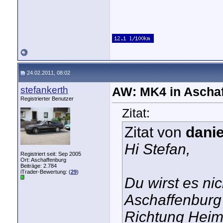
24.02.2011, 08:02
stefankerth
AW: MK4 in Aschaf
Registrierter Benutzer
Zitat:
Zitat von
dani
Hi Stefan,
Registriert seit: Sep 2005
Ort: Aschaffenburg
Beiträge: 2.784
iTrader-Bewertung: (
29
)
Du wirst es ni
Aschaffenburg 
Richtung Heima