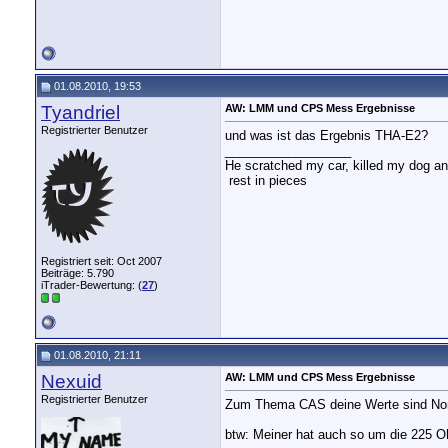
01.08.2010, 19:53
Tyandriel
AW: LMM und CPS Mess Ergebnisse
Registrierter Benutzer
und was ist das Ergebnis THA-E2?
__________________
He scratched my car, killed my dog and 
rest in pieces
Registriert seit: Oct 2007
Beiträge: 5.790
iTrader-Bewertung: (
27
)
01.08.2010, 21:11
Nexuid
AW: LMM und CPS Mess Ergebnisse
Registrierter Benutzer
Zum Thema CAS deine Werte sind Norm
btw: Meiner hat auch so um die 225 O