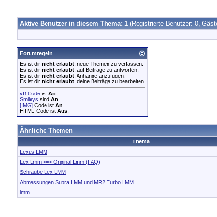
Aktive Benutzer in diesem Thema: 1
(Registrierte Benutzer: 0, Gäst
Forumregeln
Es ist dir
nicht erlaubt
, neue Themen zu verfassen.
Es ist dir
nicht erlaubt
, auf Beiträge zu antworten.
Es ist dir
nicht erlaubt
, Anhänge anzufügen.
Es ist dir
nicht erlaubt
, deine Beiträge zu bearbeiten.
vB Code
ist
An
.
Smileys
sind
An
.
[IMG]
Code ist
An
.
HTML-Code ist
Aus
.
Ähnliche Themen
Thema
Lexus LMM
Lex Lmm <=> Original Lmm (FAQ)
Schraube Lex LMM
Abmessungen Supra LMM und MR2 Turbo LMM
lmm