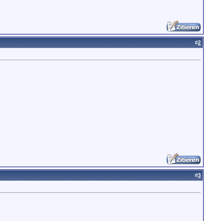
#
2
#
3