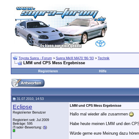
Toyota Supra - Forum
>
Supra MkIII MA70 '86-'93
>
Technik
LMM und CPS Mess Ergebnisse
Registrieren
Hilfe
31.07.2010, 14:53
Eclipse
LMM und CPS Mess Ergebnisse
Registrierter Benutzer
Hallo mal wieder alle zusammen
Registriert seit: Jul 2009
Habe heute meinen LMM und den CPS d
Beiträge: 595
iTrader-Bewertung: (
5
)
Würde gerne eure Meinung dazu hören