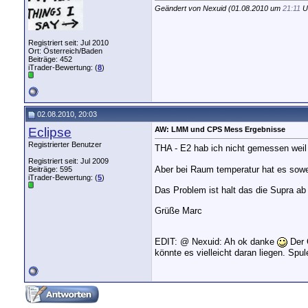
Geändert von Nexuid (01.08.2010 um
21:11
Uh
Registriert seit: Jul 2010
Ort: Österreich/Baden
Beiträge: 452
iTrader-Bewertung: (
8
)
02.08.2010, 20:03
Eclipse
AW: LMM und CPS Mess Ergebnisse
Registrierter Benutzer
THA - E2 hab ich nicht gemessen weil
Registriert seit: Jul 2009
Aber bei Raum temperatur hat es sowe
Beiträge: 595
iTrader-Bewertung: (
5
)
Das Problem ist halt das die Supra ab
Grüße Marc
EDIT: @ Nexuid: Ah ok danke
Der 
könnte es vielleicht daran liegen. Spu