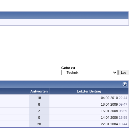
Gehe zu
Antworten
Letzter Beitrag
18
04.02.2010
22:44
8
18.04.2009
09:47
2
15.01.2008
08:59
0
14.04.2006
15:58
20
22.01.2004
10:44