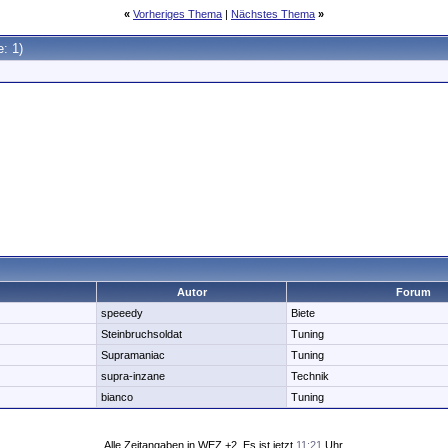
«
Vorheriges Thema
|
Nächstes Thema
»
e: 1)
Autor
Forum
speeedy
Biete
Steinbruchsoldat
Tuning
Supramaniac
Tuning
supra-inzane
Technik
bianco
Tuning
Alle Zeitangaben in WEZ +2. Es ist jetzt
11:21
Uhr.