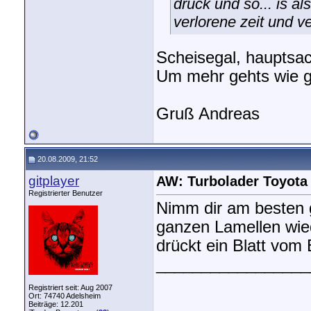
druck und so... is a
verlorene zeit und v
Scheisegal, hauptsac
Um mehr gehts wie g
Gruß Andreas
20.08.2009, 21:52
gitplayer
AW: Turbolader Toyota
Registrierter Benutzer
Nimm dir am besten g
ganzen Lamellen wied
drückt ein Blatt vom
_________________
Registriert seit: Aug 2007
Ort: 74740 Adelsheim
Beiträge: 12.201