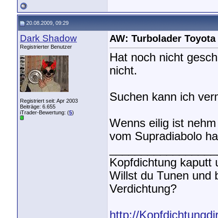
20.08.2009, 09:29
Dark Shadow
AW: Turbolader Toyota
Registrierter Benutzer
Hat noch nicht gesch
nicht.
Suchen kann ich verm
Registriert seit: Apr 2003
Beiträge: 6.655
iTrader-Bewertung: (
5
)
Wenns eilig ist neh
vom Supradiabolo hab
_________________
Kopfdichtung kaputt
Willst du Tunen und
Verdichtung?
http://Kopfdichtungdi