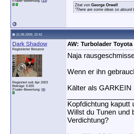
iTrader-Bewertung: (
23
)
Zitat von
George Orwell
“There are some ideas so absurd th
21.08.2009, 15:42
Dark Shadow
AW: Turbolader Toyota
Registrierter Benutzer
Naja rausgeschmissen
Wenn er ihn gebraucht
Registriert seit: Apr 2003
Beiträge: 6.655
Kälter als GARKEIN L
iTrader-Bewertung: (
5
)
_________________
Kopfdichtung kaputt
Willst du Tunen und
Verdichtung?