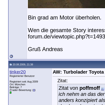
Bin grad am Motor überholen.
Wen die gesamte Story interessi
forum.de/viewtopic.php?t=14939
Gruß Andreas
20.08.2009, 21:38
tinker20
AW: Turbolader Toyota
Registrierter Benutzer
Zitat:
Registriert seit: Aug 2009
Ort: München
Zitat von
poffmoff
Beiträge: 7
iTrader-Bewertung: (
0
)
ich nehm an das der 
anders konzipiert a