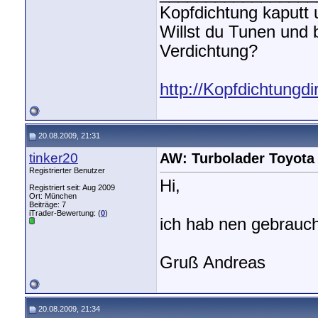
Kopfdichtung kaputt
Willst du Tunen und
Verdichtung?
http://Kopfdichtungdi
20.08.2009, 21:31
tinker20
AW: Turbolader Toyota
Registrierter Benutzer
Hi,
Registriert seit: Aug 2009
Ort: München
Beiträge: 7
iTrader-Bewertung: (
0
)
ich hab nen gebrauch
Gruß Andreas
20.08.2009, 21:34