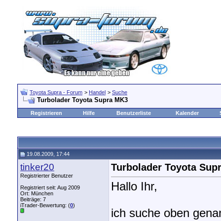
Toyota Supra - Forum
>
Handel
>
Suche
Turbolader Toyota Supra MK3
Registrieren
Hilfe
Benutzerliste
Kalender
19.08.2009, 17:44
tinker20
Turbolader Toyota Sup
Registrierter Benutzer
Hallo Ihr,
Registriert seit: Aug 2009
Ort: München
Beiträge: 7
iTrader-Bewertung: (
0
)
ich suche oben gena