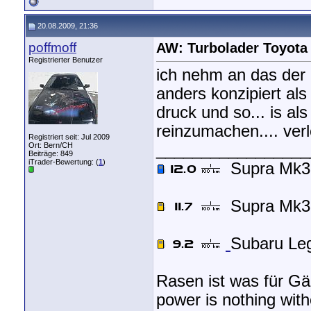
20.08.2009, 21:36
poffmoff
AW: Turbolader Toyota
Registrierter Benutzer
ich nehm an das der p
anders konzipiert al
druck und so... is al
reinzumachen.... verl
Registriert seit: Jul 2009
Ort: Bern/CH
_________________
Beiträge: 849
iTrader-Bewertung: (
1
)
Supra Mk3
Supra Mk3 
Subaru Le
Rasen ist was für G
power is nothing with