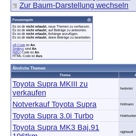
Zur Baum-Darstellung wechseln
Forumregeln
Es ist dir
nicht erlaubt
, neue Themen zu verfassen.
Es ist dir
nicht erlaubt
, auf Beiträge zu antworten.
Es ist dir
nicht erlaubt
, Anhänge anzufügen.
Es ist dir
nicht erlaubt
, deine Beiträge zu bearbeiten.
vB Code
ist
An
.
Smileys
sind
An
.
[IMG]
Code ist
An
.
HTML-Code ist
Aus
.
Ähnliche Themen
Thema
Toyota Supra MKIII zu
hedonist
verkaufen
Notverkauf Toyota Supra
Hofmann
Toyota Supra 3.0i Turbo
Holehunte
Toyota Supra MK3 Baj.91
nightwulf