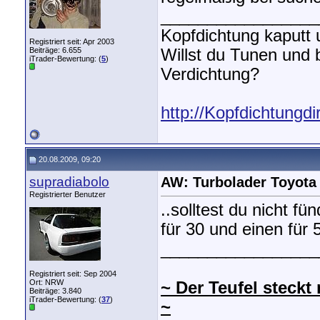
_________________
Kopfdichtung kaputt
Registriert seit: Apr 2003
Beiträge: 6.655
Willst du Tunen und
iTrader-Bewertung: (
5
)
Verdichtung?
http://Kopfdichtungdi
20.08.2009, 09:20
supradiabolo
AW: Turbolader Toyota
Registrierter Benutzer
..solltest du nicht f
für 30 und einen für
_________________
Registriert seit: Sep 2004
Ort: NRW
~ Der Teufel steckt
Beiträge: 3.840
iTrader-Bewertung: (
37
)
~