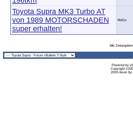
196tkm
Toyota Supra MK3 Turbo AT
von 1989 MOTORSCHADEN
MaGo
super erhalten!
Alle Zeitangaben
Powered by vBu
Copyright ©2000
2003-4ever by B