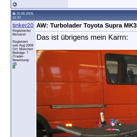
20.08.2009,
21:37
tinker20
AW: Turbolader Toyota Supra MK3
Registrierter
Benutzer
Das ist übrigens mein Karrn:
Registriert
seit: Aug 2009
Ort: München
Beiträge: 7
iTrader-
Bewertung:
(
0
)