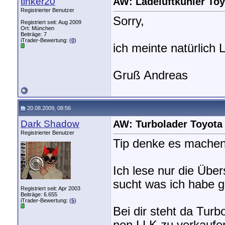
tinker20
AW: Ladeluftkühler To
Registrierter Benutzer
Sorry,
Registriert seit: Aug 2009
Ort: München
Beiträge: 7
iTrader-Bewertung: (
0
)
ich meinte natürlich 
Gruß Andreas
20.08.2009, 08:56
Dark Shadow
AW: Turbolader Toyota
Registrierter Benutzer
Tip denke es machen 
Ich lese nur die Übe
sucht was ich habe gu
Registriert seit: Apr 2003
Beiträge: 6.655
iTrader-Bewertung: (
5
)
Bei dir steht da Tur