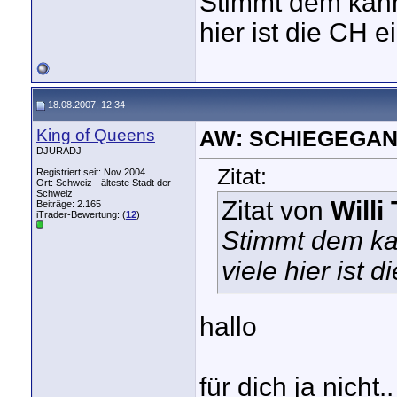
Stimmt dem kann
hier ist die CH e
18.08.2007, 12:34
King of Queens
AW: SCHIEGEGAN
DJURADJ
Zitat:
Registriert seit: Nov 2004
Ort: Schweiz - älteste Stadt der
Schweiz
Zitat von
Willi
Beiträge: 2.165
iTrader-Bewertung: (
12
)
Stimmt dem ka
viele hier ist 
hallo
für dich ja nicht