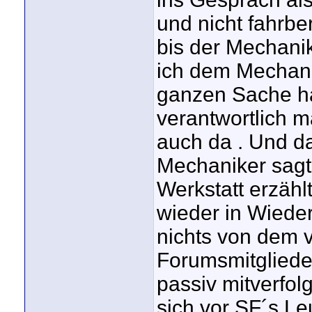
und nicht fahrber
bis der Mechanik
ich dem Mechani
ganzen Sache häl
verantwortlich 
auch da . Und da
Mechaniker sagte
Werkstatt erzähl
wieder in Wiede
nichts von dem v
Forumsmitglieder
passiv mitverfol
sich vor SF´s Le