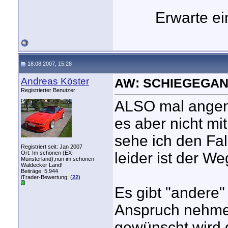
Erwarte e
18.08.2007, 15:28
Andreas Köster
AW: SCHIEGEGAN
Registrierter Benutzer
ALSO mal angeno
es aber nicht mi
sehe ich den Fall
Registriert seit: Jan 2007
Ort: Im schönen (EX-
leider ist der We
Münsterland),nun im schönen
Waldecker Land!
Beiträge: 5.944
iTrader-Bewertung: (
22
)
Es gibt "andere" 
Anspruch nehmen
gewünscht wird,