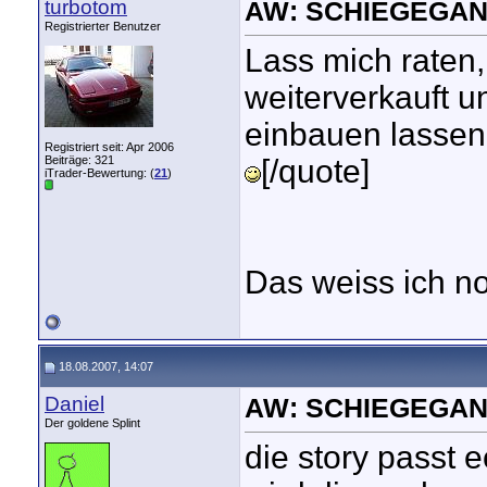
turbotom
AW: SCHIEGEGAN
Registrierter Benutzer
Lass mich raten,
weiterverkauft u
einbauen lassen,
Registriert seit: Apr 2006
Beiträge: 321
[/quote]
iTrader-Bewertung: (
21
)
Das weiss ich no
18.08.2007, 14:07
Daniel
AW: SCHIEGEGAN
Der goldene Splint
die story passt e