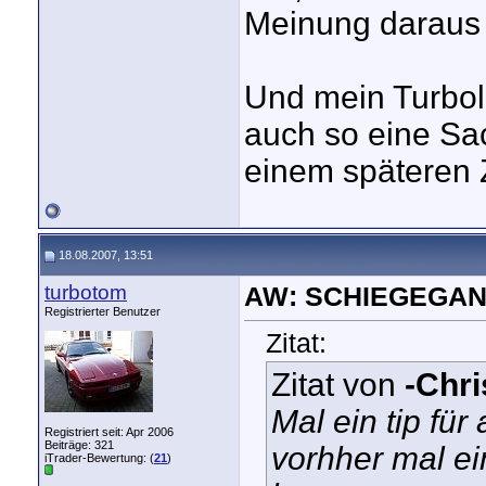
Meinung daraus 
Und mein Turbola
auch so eine Sa
einem späteren Z
18.08.2007, 13:51
turbotom
AW: SCHIEGEGAN
Registrierter Benutzer
Zitat:
Zitat von
-Chri
Mal ein tip für
Registriert seit: Apr 2006
Beiträge: 321
vorhher mal e
iTrader-Bewertung: (
21
)