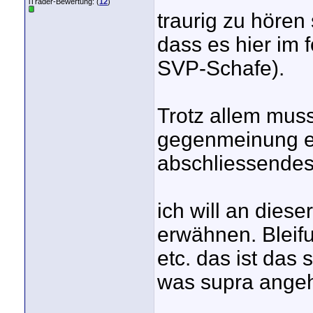
iTrader-Bewertung: (
12
)
traurig zu höre
dass es hier im 
SVP-Schafe).
Trotz allem mus
gegenmeinung er
abschliessendes u
ich will an dies
erwähnen. Bleifu
etc. das ist da
was supra angeh