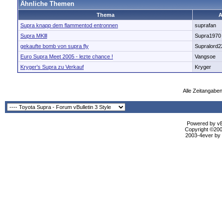
Ähnliche Themen
Thema
A
Supra knapp dem flammentod entronnen
suprafan
Supra MKlll
Supra1970
gekaufte bomb von supra fly
Supralord2
Euro Supra Meet 2005 - lezte chance !
Vangsoe
Kryger's Supra zu Verkauf
Kryger
Alle Zeitangaben
Powered by vBu
Copyright ©2000
2003-4ever by B