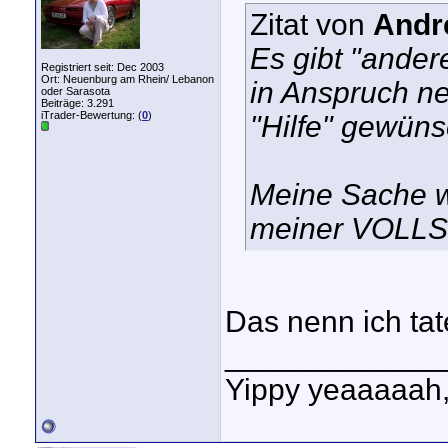
Zitat von
Andr
Es gibt "andere
Registriert seit: Dec 2003
Ort: Neuenburg am Rhein/ Lebanon
in Anspruch n
oder Sarasota
Beiträge: 3.291
iTrader-Bewertung: (
0
)
"Hilfe" gewüns
Meine Sache w
meiner VOLLS
Das nenn ich ta
_____________
Yippy yeaaaaah,