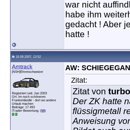
war nicht auffin
habe ihm weiterh
gedacht ! Aber j
hatte !
18.08.2007, 13:52
Amtrack
AW: SCHIEGEGAN
[NSH]Ehrenschweizer
Zitat:
Zitat von
turb
Registriert seit: Jan 2003
Ort: Im noch schöneren
Der ZK hatte n
Frankenländle - dort wo andere
Urlaub machen
Beiträge: 17.493
flüssigmetall 
iTrader-Bewertung: (
59
)
Anweisung von