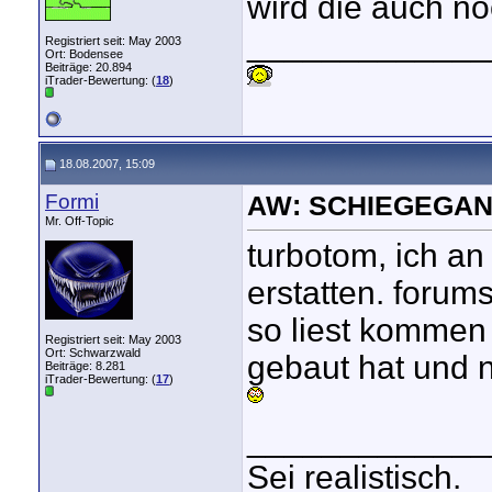
wird die auch n
_____________
Registriert seit: May 2003
Ort: Bodensee
Beiträge: 20.894
iTrader-Bewertung: (
18
)
18.08.2007, 15:09
Formi
AW: SCHIEGEGAN
Mr. Off-Topic
turbotom, ich an
erstatten. forums
so liest kommen
Registriert seit: May 2003
Ort: Schwarzwald
gebaut hat und n
Beiträge: 8.281
iTrader-Bewertung: (
17
)
_____________
Sei realistisch.