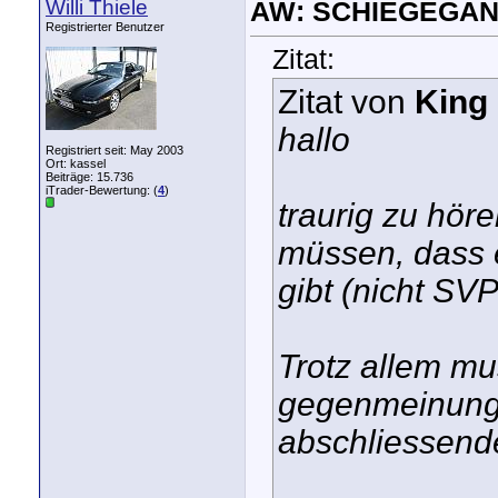
Willi Thiele
AW: SCHIEGEGAN
Registrierter Benutzer
Zitat:
Zitat von
King
hallo
Registriert seit: May 2003
Ort: kassel
Beiträge: 15.736
iTrader-Bewertung: (
4
)
traurig zu hör
müssen, dass 
gibt (nicht SV
Trotz allem mu
gegenmeinung 
abschliessendes