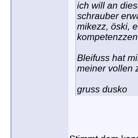
ich will an die
schrauber erwä
mikezz, öski, e
kompetenzzent
Bleifuss hat m
meiner vollen 
gruss dusko