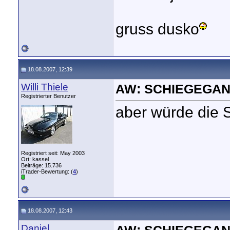
gruss dusko
18.08.2007, 12:39
Willi Thiele
AW: SCHIEGEGAN
Registrierter Benutzer
aber würde die 
Registriert seit: May 2003
Ort: kassel
Beiträge: 15.736
iTrader-Bewertung: (
4
)
18.08.2007, 12:43
Daniel