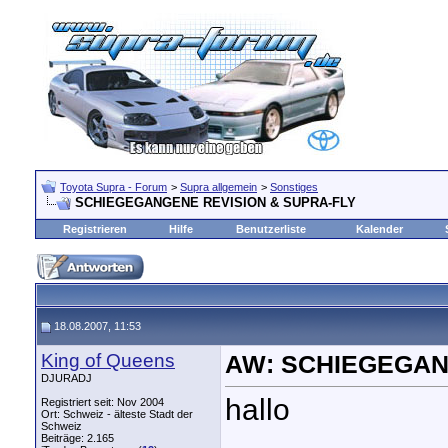
Toyota Supra - Forum
>
Supra allgemein
>
Sonstiges
SCHIEGEGANGENE REVISION & SUPRA-FLY
Registrieren
Hilfe
Benutzerliste
Kalender
18.08.2007, 11:53
King of Queens
AW: SCHIEGEGAN
DJURADJ
hallo
Registriert seit: Nov 2004
Ort: Schweiz - älteste Stadt der
Schweiz
Beiträge: 2.165