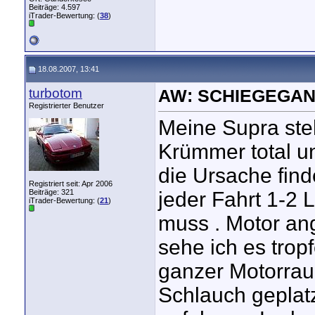
Beiträge: 4.597
iTrader-Bewertung: (
38
)
18.08.2007, 13:41
turbotom
AW: SCHIEGEGAN
Registrierter Benutzer
Meine Supra steht
Krümmer total und
die Ursache find
Registriert seit: Apr 2006
Beiträge: 321
jeder Fahrt 1-2 
iTrader-Bewertung: (
21
)
muss . Motor an
sehe ich es trop
ganzer Motorraum
Schlauch geplat