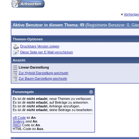
«
Vorherig
Aktive Benutzer in diesem Thema: 49
(Registrierte Benutzer: 0, Gäs
Themen-Optionen
Druckbare Version zeigen
Diese Seite per E-Mail verschicken
Ansicht
Linear-Darstellung
Zur Hybrid-Darstellung wechseln
Zur Baum-Darstellung wechseln
Forumregeln
Es ist dir
nicht erlaubt
, neue Themen zu verfassen.
Es ist dir
nicht erlaubt
, auf Beiträge zu antworten.
Es ist dir
nicht erlaubt
, Anhänge anzufügen.
Es ist dir
nicht erlaubt
, deine Beiträge zu bearbeiten.
vB Code
ist
An
.
Smileys
sind
An
.
[IMG]
Code ist
An
.
HTML-Code ist
Aus
.