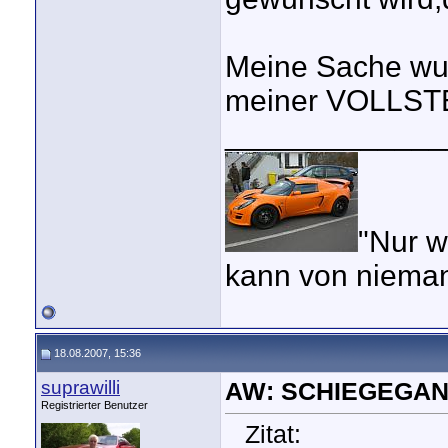
Meine Sache wur
meiner VOLLST
_____________
"Nur w
kann von nieman
18.08.2007, 15:36
suprawilli
AW: SCHIEGEGAN
Registrierter Benutzer
Zitat: