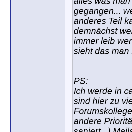
alles was man 
gegangen... wen
anderes Teil k
demnächst weit
immer leib wen
sieht das man 
PS:
Ich werde in c
sind hier zu v
Forumskollegen
andere Priorit
saniert...) Ma