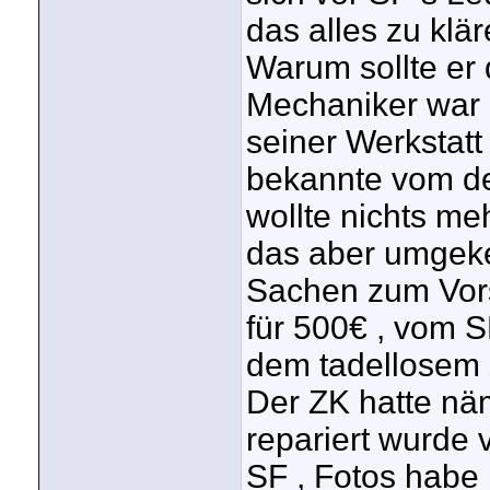
das alles zu kl
Warum sollte er d
Mechaniker war d
seiner Werkstatt
bekannte vom d
wollte nichts m
das aber umgeke
Sachen zum Vorsc
für 500€ , vom 
dem tadellosem Z
Der ZK hatte näm
repariert wurde
SF , Fotos habe 