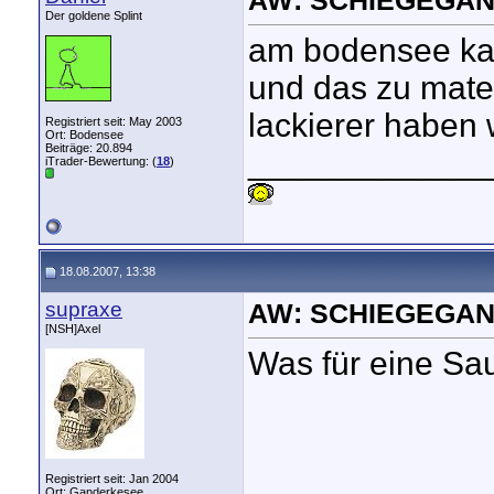
AW: SCHIEGEGAN
Der goldene Splint
am bodensee ka
und das zu mater
lackierer haben w
Registriert seit: May 2003
Ort: Bodensee
Beiträge: 20.894
_____________
iTrader-Bewertung: (
18
)
18.08.2007, 13:38
supraxe
AW: SCHIEGEGAN
[NSH]Axel
Was für eine Sau
Registriert seit: Jan 2004
Ort: Ganderkesee