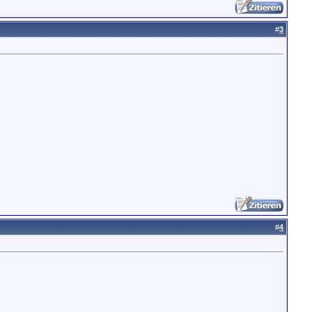
#
3
#
4