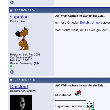
12.12.2006, 12:54
suprafan
AW: Weihnachten im Wandel der Zeit...
Captain Slow
ein fest für jeden
Bullshit-Bingo
-spiele
__________________
Wer nichts weiß, muss alles glauben.
Registriert seit: Feb 2003
Ort: Bodensee (D)
Beiträge: 10.061
iTrader-Bewertung: (
18
)
12.12.2006, 17:00
Darklord
AW: Weihnachten im Wandel der Zeit...
Registrierter Benutzer
Muhahaha!
__________________
Signaturen sind doof