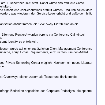
s am 1. Dezember 2006 statt. Daher wurde das offizielle Come-
ehalten.
d einheitliche JobDescriptions erstellt wurden. Dadurch sollen klare
werden, was wiederum den Service-Level erhöht und außerdem hilft,
anisation abzustimmen, die Give-Away-Distribution an die
lfen und Rentiere) wurden bereits via Conference Call virtuell
an
 samt Identity zu entwickeln.
 dessen wurde auf einer zusätzlichen Client Management Conference
ts-wünsche, sorry X-mas Requirements, einzurichten, um den Added
edes Private-Schenking-Center möglich. Nachdem ein neues Literatur-
ene
cost-Giveaways dienen zudem als Teaser und flankierende
r anfangs Bedenken angesichts des Corporate-Redesigns, akzeptierte