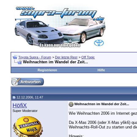
Toyota Supra - Forum
>
Der letzte Rest
>
Off Topic
Weihnachten im Wandel der Zeit...
Registrieren
Hilfe
12.12.2006, 11:47
HöfiX
Weihnachten im Wandel der Zeit...
Super Moderator
Wie Weihnachten 2006 im Internet ge
Da X-Mas 2006 (oder X-Mas y6k6) quasi
Weihnachts-Roll-Out zu starten und die
Hinweis: