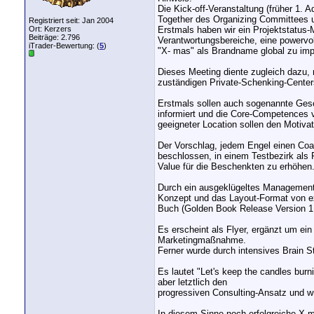
Die Kick-off-Veranstaltung (früher 1.
Together des Organizing Committees un
Registriert seit: Jan 2004
Ort: Kerzers
Erstmals haben wir ein Projektstatus-M
Beiträge: 2.796
Verantwortungsbereiche, eine powervo
iTrader-Bewertung: (
5
)
"X- mas" als Brandname global zu imp
Dieses Meeting diente zugleich dazu,
zuständigen Private-Schenking-Centers 
Erstmals sollen auch sogenannte Gesch
informiert und die Core-Competences 
geeigneter Location sollen den Motivati
Der Vorschlag, jedem Engel einen Coa
beschlossen, in einem Testbezirk als 
Value für die Beschenkten zu erhöhen
Durch ein ausgeklügeltes Management I
Konzept und das Layout-Format von ex
Buch (Golden Book Release Version 1.0
Es erscheint als Flyer, ergänzt um ei
Marketingmaßnahme.
Ferner wurde durch intensives Brain 
Es lautet "Let's keep the candles bur
aber letztlich den
progressiven Consulting-Ansatz und w
In diesem Sinne noch erfolgreiche X-m