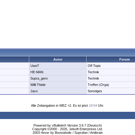
Autor
Forum
UweT
Off Topic
HE-MAN
Technik
Supra_gero
Technik
Willi Thiele
Treffen (Orga)
Jaco
Sonstiges
Alle Zeitangaben in WEZ +2. Es ist jetzt
19:54
Uhr.
Powered by vBulletin® Version 3.6.7 (Deutsch)
Copyright ©2000 - 2026, Jelsoft Enterprises Ltd.
2003-4ever by Boostaholic / Suprafan / Antibrain