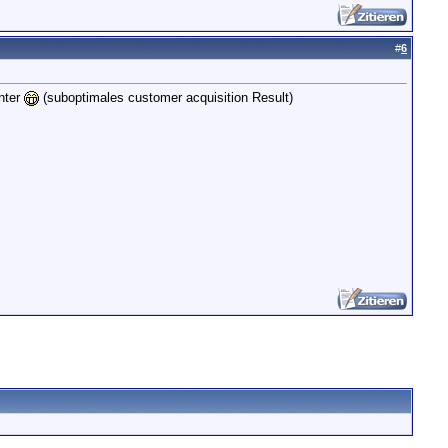
#
6
nter
(suboptimales customer acquisition Result)