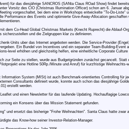
 Advent) für das diesjährige SANCROS (SANta Claus ROad Show) findet bereit
ter Vorsitz des CIO (Christmas Illumination Officer) schon am 6. Januar abg
eeting vorgeschaltet, bei dem eine in Workshops entwickelte "To-Do-Liste" un
lle Performance des Events und optimierte Give-Away-Allocation geschaffen 
lementieren.
 mit dem Co-Head Global Christmas Markets (Knecht Ruprecht) die Ablauf-Org
sicherzustellen und die Zielgruppen klar zu definieren.
enk-Units uber das Internet angeboten werden. Die Service-Provider (Engel, E
vergeben. Ein Bundel von Incentives und ein separater Team-Building-Event 
ons-level erhöhen und gleichzeitig helfen, eine einheitliche Corporate Culture
ch zur Seite zu stellen, wurde aus Budgetgründen zunächst gecancelt. Statt
Pilotprojekt eine Hotline 50Rp./Minute und Anruf) für kurzfristige Weihnach
.
nformation System (MISt) ist auch Benchmark-orientiertes Controlling für j
ternen Consultants definiert wurde, konnte auch schon das diesjährige Gold
1) erstellt werden.
n Leaflet und einen Newsletter für das laufende Updating. Hochauflagige Low
Storming ein Konsens über das Mission Statement gefunden.
ning" und ersetzt das bisherige "Frohe Weihnachten". Santa Claus hatte zwa
ürdigte das Know-how seiner Investor-Relation-Manager.
as Preparations für das Jahr 2006