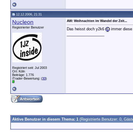
12.12.2006, 21:31
Nucleon
AW: Weihnachten im Wandel der Zeit...
Registrierter Benutzer
Das heisst doch y2k6
immer diese 
__________________
Registriert seit: Jul 2003
Ort: Köln
Beiträge: 1.776
iTrader-Bewertung: (
33
)
Aktive Benutzer in diesem Thema: 1
(Registrierte Benutzer: 0, Gäst