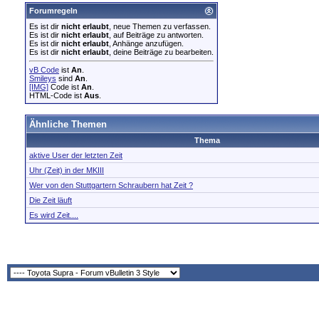
Forumregeln
Es ist dir
nicht erlaubt
, neue Themen zu verfassen.
Es ist dir
nicht erlaubt
, auf Beiträge zu antworten.
Es ist dir
nicht erlaubt
, Anhänge anzufügen.
Es ist dir
nicht erlaubt
, deine Beiträge zu bearbeiten.
vB Code
ist
An
.
Smileys
sind
An
.
[IMG]
Code ist
An
.
HTML-Code ist
Aus
.
Ähnliche Themen
Thema
aktive User der letzten Zeit
Uhr (Zeit) in der MKIII
Wer von den Stuttgartern Schraubern hat Zeit ?
Die Zeit läuft
Es wird Zeit....