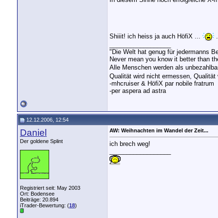
Shiiit! ich heiss ja auch HöfiX ...
.
__________________
"Die Welt hat genug für jedermanns B
Never mean you know it better than t
Alle Menschen werden als unbezahlbare
Qualität wird nicht ermessen, Qualität 
-mhcruiser & HöfiX par nobile fratrum
-per aspera ad astra
12.12.2006, 12:54
Daniel
AW: Weihnachten im Wandel der Zeit...
Der goldene Splint
ich brech weg!
__________________
Registriert seit: May 2003
Ort: Bodensee
Beiträge: 20.894
iTrader-Bewertung: (
18
)