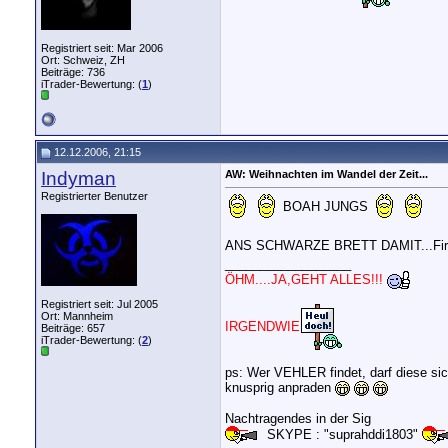
Registriert seit: Mar 2006
Ort: Schweiz, ZH
Beiträge: 736
iTrader-Bewertung: (
1
)
12.12.2006, 21:15
Indyman
AW: Weihnachten im Wandel der Zeit...
Registrierter Benutzer
BOAH JUNGS
ANS SCHWARZE BRETT DAMIT...Fir
__________________
ÖHM....JA,GEHT ALLES!!!
Registriert seit: Jul 2005
Ort: Mannheim
IRGENDWIE
Beiträge: 657
iTrader-Bewertung: (
2
)
ps: Wer VEHLER findet, darf diese si
knusprig anpraden
Nachtragendes in der Sig
SKYPE : "suprahddi1803"