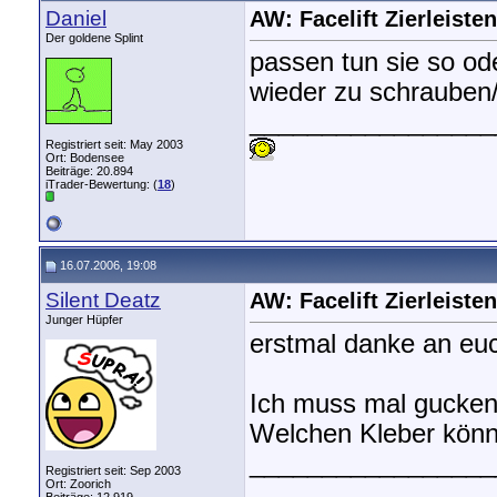
Daniel
AW: Facelift Zierleisten
Der goldene Splint
passen tun sie so od
wieder zu schrauben/
_________________
Registriert seit: May 2003
Ort: Bodensee
Beiträge: 20.894
iTrader-Bewertung: (
18
)
16.07.2006, 19:08
Silent Deatz
AW: Facelift Zierleisten
Junger Hüpfer
erstmal danke an eu
Ich muss mal gucken 
Welchen Kleber könnt
_________________
Registriert seit: Sep 2003
Ort: Zoorich