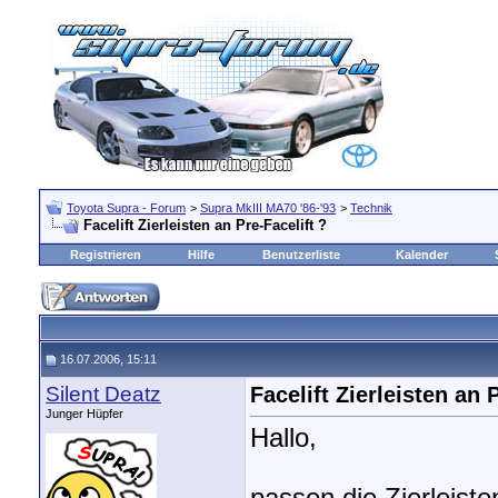
Toyota Supra - Forum
>
Supra MkIII MA70 '86-'93
>
Technik
Facelift Zierleisten an Pre-Facelift ?
Registrieren
Hilfe
Benutzerliste
Kalender
16.07.2006, 15:11
Silent Deatz
Facelift Zierleisten an 
Junger Hüpfer
Hallo,