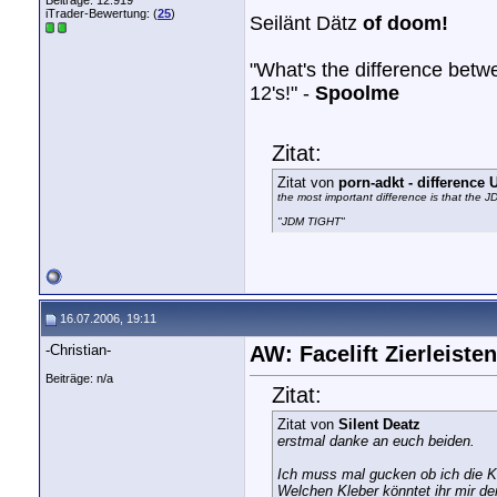
Beiträge: 12.919
iTrader-Bewertung: (
25
)
Seilänt Dätz
of doom!
"What's the difference bet
12's!" -
Spoolme
Zitat:
Zitat von
porn-adkt - differenc
the most important difference is that the 
"JDM TIGHT"
16.07.2006, 19:11
-Christian-
AW: Facelift Zierleisten
Beiträge: n/a
Zitat:
Zitat von
Silent Deatz
erstmal danke an euch beiden.
Ich muss mal gucken ob ich die K
Welchen Kleber könntet ihr mir d