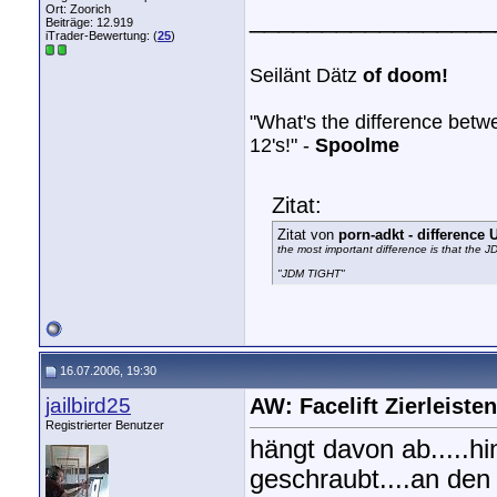
Ort: Zoorich
_________________
Beiträge: 12.919
iTrader-Bewertung: (
25
)
Seilänt Dätz
of doom!
"What's the difference bet
12's!" -
Spoolme
Zitat:
Zitat von
porn-adkt - differenc
the most important difference is that the 
"JDM TIGHT"
16.07.2006, 19:30
jailbird25
AW: Facelift Zierleisten
Registrierter Benutzer
hängt davon ab.....h
geschraubt....an den 