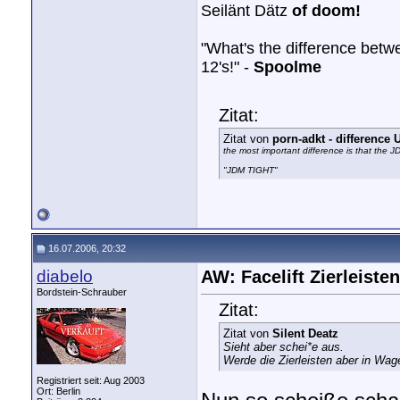
Seilänt Dätz
of doom!
"What's the difference bet
12's!" -
Spoolme
Zitat:
Zitat von
porn-adkt - differenc
the most important difference is that the 
"JDM TIGHT"
16.07.2006, 20:32
diabelo
AW: Facelift Zierleisten
Bordstein-Schrauber
Zitat:
Zitat von
Silent Deatz
Sieht aber schei*e aus.
Werde die Zierleisten aber in Wag
Registriert seit: Aug 2003
Ort: Berlin