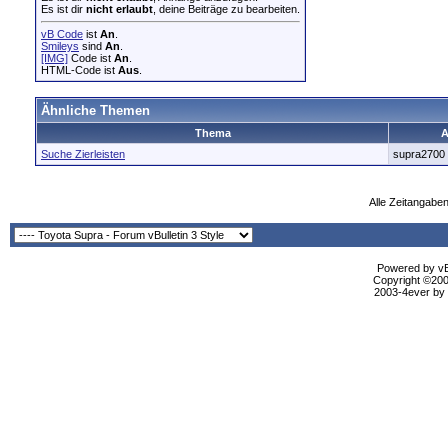
Es ist dir
nicht erlaubt
, deine Beiträge zu bearbeiten.
vB Code
ist
An
.
Smileys
sind
An
.
[IMG]
Code ist
An
.
HTML-Code ist
Aus
.
Ähnliche Themen
Thema
A
Suche Zierleisten
supra2700
Alle Zeitangaben
Powered by vBu
Copyright ©2000
2003-4ever by B