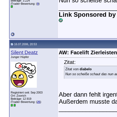
Nun so scheiße scha
Beiträge: 3.224
iTrader-Bewertung: (
9
)
_________________
Link Sponsored by
16.07.2006, 20:53
Silent Deatz
AW: Facelift Zierleisten
Junger Hüpfer
Zitat:
Zitat von
diabelo
Nun so scheiße schaut das nun a
Registriert seit: Sep 2003
Aber dann fehlt irge
Ort: Zoorich
Beiträge: 12.919
Außerdem musste dan
iTrader-Bewertung: (
25
)
_________________