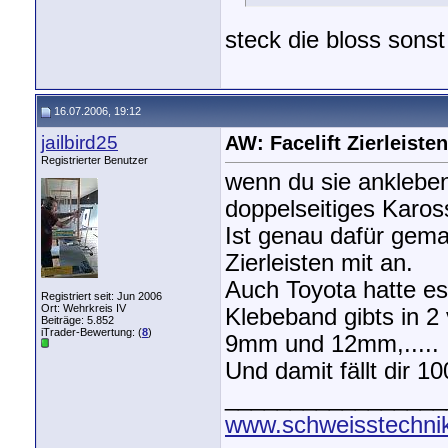
steck die bloss sonst
16.07.2006, 19:12
jailbird25
AW: Facelift Zierleisten
Registrierter Benutzer
wenn du sie ankleben
doppelseitiges Karos
Ist genau dafür gemac
Zierleisten mit an.
Auch Toyota hatte es
Registriert seit: Jun 2006
Ort: Wehrkreis IV
Klebeband gibts in 2
Beiträge: 5.852
iTrader-Bewertung: (
8
)
9mm und 12mm,.....
Und damit fällt dir 1
_________________
www.schweisstechnik