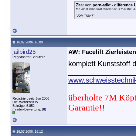
Zitat von
porn-adkt - differenc
the most important difference is that the 
"JDM TIGHT"
16.07.2006, 16:09
jailbird25
AW: Facelift Zierleisten
Registrierter Benutzer
komplett Kunststoff di
_________________
www.schweisstechnik
überholte 7M Köpf
Registriert seit: Jun 2006
Ort: Wehrkreis IV
Garantie!!
Beiträge: 5.852
iTrader-Bewertung: (
8
)
16.07.2006, 16:12