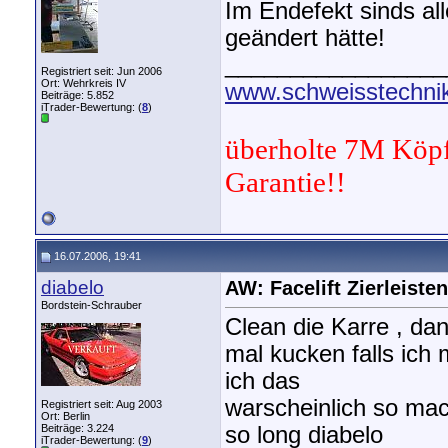
Im Endefekt sinds all
geändert hätte!
_________________
Registriert seit: Jun 2006
Ort: Wehrkreis IV
www.schweisstechnik
Beiträge: 5.852
iTrader-Bewertung: (
8
)
überholte 7M Köpf
Garantie!!
16.07.2006, 19:41
diabelo
AW: Facelift Zierleisten
Bordstein-Schrauber
Clean die Karre , da
mal kucken falls ich
ich das
warscheinlich so ma
Registriert seit: Aug 2003
Ort: Berlin
Beiträge: 3.224
so long diabelo
iTrader-Bewertung: (
9
)