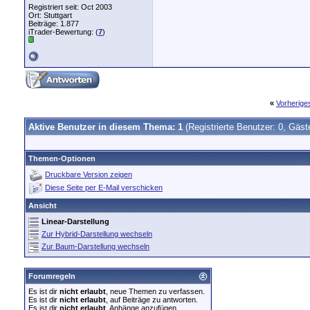
Registriert seit: Oct 2003
Ort: Stuttgart
Beiträge: 1.877
iTrader-Bewertung: (
7
)
«
Vorherig
Aktive Benutzer in diesem Thema: 1
(Registrierte Benutzer: 0, Gäst
Themen-Optionen
Druckbare Version zeigen
Diese Seite per E-Mail verschicken
Ansicht
Linear-Darstellung
Zur Hybrid-Darstellung wechseln
Zur Baum-Darstellung wechseln
Forumregeln
Es ist dir
nicht erlaubt
, neue Themen zu verfassen.
Es ist dir
nicht erlaubt
, auf Beiträge zu antworten.
Es ist dir
nicht erlaubt
, Anhänge anzufügen.