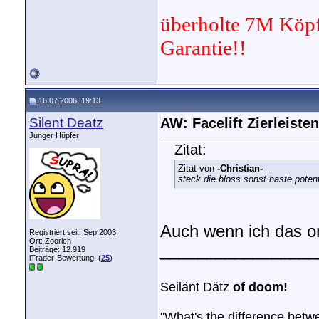
überholte 7M Köpf
Garantie!!
16.07.2006, 19:13
Silent Deatz
AW: Facelift Zierleisten
Junger Hüpfer
Zitat:
Zitat von
-Christian-
steck die bloss sonst haste potent
Auch wenn ich das o
Registriert seit: Sep 2003
Ort: Zoorich
_________________
Beiträge: 12.919
iTrader-Bewertung: (
25
)
Seilänt Dätz
of doom!
"What's the difference bet