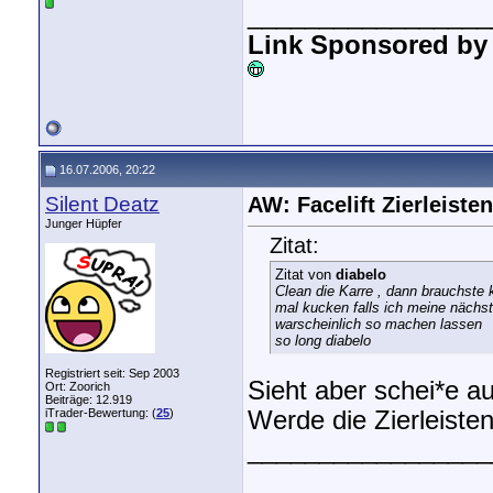
_________________
Link Sponsored by
16.07.2006, 20:22
Silent Deatz
AW: Facelift Zierleisten
Junger Hüpfer
Zitat:
Zitat von
diabelo
Clean die Karre , dann brauchste 
mal kucken falls ich meine nächst
warscheinlich so machen lassen
so long diabelo
Registriert seit: Sep 2003
Sieht aber schei*e au
Ort: Zoorich
Beiträge: 12.919
iTrader-Bewertung: (
25
)
Werde die Zierleiste
_________________