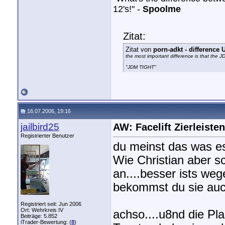
12's!" -
Spoolme
Zitat:
Zitat von
porn-adkt - differenc
the most important difference is that the 
"JDM TIGHT"
16.07.2006, 19:16
jailbird25
AW: Facelift Zierleisten
Registrierter Benutzer
du meinst das was es 
Wie Christian aber sc
an....besser ists w
bekommst du sie auch
Registriert seit: Jun 2006
Ort: Wehrkreis IV
achso....u8nd die Pla
Beiträge: 5.852
iTrader-Bewertung: (
8
)