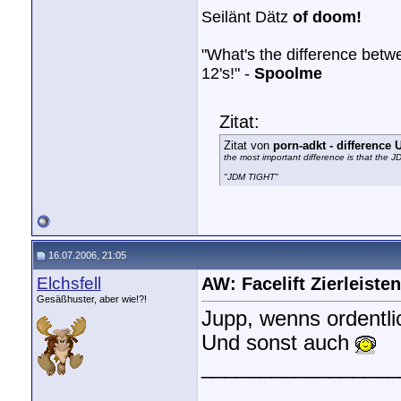
Seilänt Dätz
of doom!
"What's the difference bet
12's!" -
Spoolme
Zitat:
Zitat von
porn-adkt - differenc
the most important difference is that the 
"JDM TIGHT"
16.07.2006, 21:05
Elchsfell
AW: Facelift Zierleisten
Gesäßhuster, aber wie!?!
Jupp, wenns ordentli
Und sonst auch
_________________