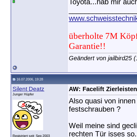
Toyota...hab mir auch
_________________
www.schweisstechnik
überholte 7M Köpf
Garantie!!
Geändert von jailbird25
16.07.2006, 19:28
Silent Deatz
AW: Facelift Zierleisten
Junger Hüpfer
Also quasi von inne
festschrauben ?
Weil meine sind gecli
rechten Tür isses so.
Registriert seit: Sep 2003