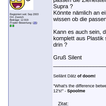
passen die Zierleiste
Supra ?
Könnte nämlich an e
Registriert seit: Sep 2003
Ort: Zoorich
wissen ob die passen
Beiträge: 12.919
iTrader-Bewertung: (
25
)
Kann es auch sein, da
komplett aus Plastik
drin ?
Gruß Silent
_________________
Seilänt Dätz
of doom!
"What's the difference bet
12's!" -
Spoolme
Zitat: