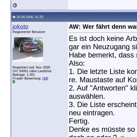
29.09.2006, 01:33
jokoto
AW: Wer fährt denn wa
Registrierter Benutzer
Es ist doch keine Arb
gar ein Neuzugang si
Habe bemerkt, dass n
Also:
Registriert seit: Nov 2005
1. Die letzte Liste k
Ort: 84061 nähe Landshut
Beiträge: 1.401
re. Maustaste auf Kop
iTrader-Bewertung: (
13
)
2. Auf "Antworten" kl
auswählen.
3. Die Liste erschein
neu eintragen.
Fertig.
Denke es müsste so g