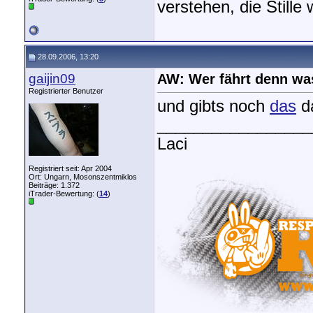
verstehen, die Stille
28.09.2006, 13:20
gaijin09
AW: Wer fährt denn wa
Registrierter Benutzer
und gibts noch
das
d
_________________
Laci
Registriert seit: Apr 2004
Ort: Ungarn, Mosonszentmiklos
Beiträge: 1.372
iTrader-Bewertung: (
14
)