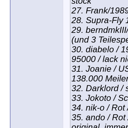
stock
27. Frank/198
28. Supra-Fly 1
29. berndmkII
(und 3 Teilesp
30. diabelo / 
95000 / lack ni
31. Joanie / U
138.000 Meile
32. Darklord /
33. Jokoto / S
34. nik-o / Ro
35. ando / Rot
original, immer