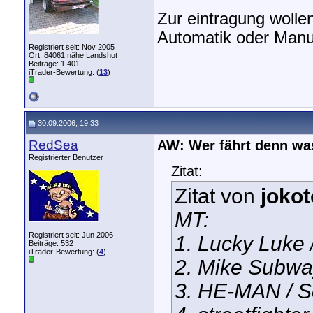
Zur eintragung wollen
Automatik oder Manue
Registriert seit: Nov 2005
Ort: 84061 nähe Landshut
Beiträge: 1.401
iTrader-Bewertung: (
13
)
30.09.2006, 19:33
RedSea
AW: Wer fährt denn wa
Registrierter Benutzer
Zitat:
Zitat von
jokot
MT:
Registriert seit: Jun 2006
1. Lucky Luke 
Beiträge: 532
iTrader-Bewertung: (
4
)
2. Mike Subwa
3. HE-MAN / S