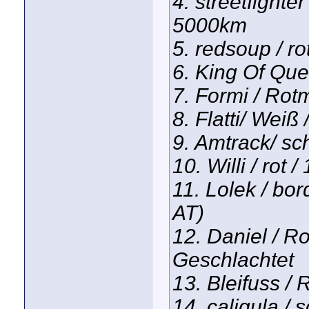
4. streetfighte
5000km
5. redsoup / r
6. King Of Que
7. Formi / Rotm
8. Flatti/ Weiß
9. Amtrack/ sc
10. Willi / rot 
11. Lolek / bo
AT)
12. Daniel / Ro
Geschlachtet
13. Bleifuss / 
14. caligula / 