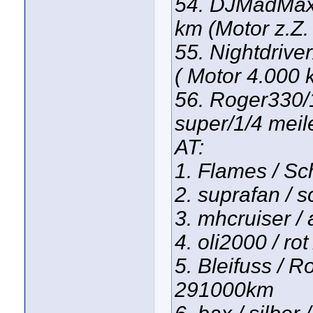
54. DJMadMax/
km (Motor z.Z.
55. Nightdriv
( Motor 4.000 
56. Roger330/
super/1/4 meil
AT:
1. Flames / Sc
2. suprafan / s
3. mhcruiser / 
4. oli2000 / rot
5. Bleifuss / R
291000km