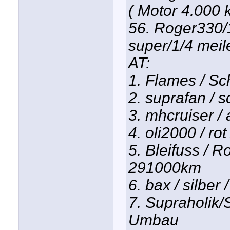
( Motor 4.000 
56. Roger330/
super/1/4 meil
AT:
1. Flames / Sc
2. suprafan / s
3. mhcruiser / 
4. oli2000 / rot
5. Bleifuss / R
291000km
6. bax / silber 
7. Supraholik/
Umbau