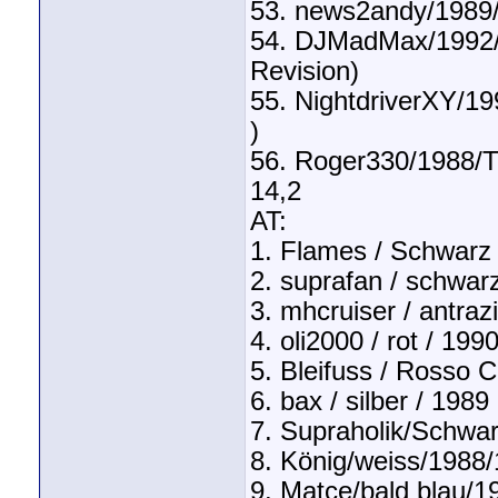
53. news2andy/1989/
54. DJMadMax/1992/3
Revision)
55. NightdriverXY/1
)
56. Roger330/1988/T
14,2
AT:
1. Flames / Schwarz 
2. suprafan / schwarz
3. mhcruiser / antraz
4. oli2000 / rot / 199
5. Bleifuss / Rosso C
6. bax / silber / 1989
7. Supraholik/Schwa
8. König/weiss/1988
9. Matce/bald blau/1