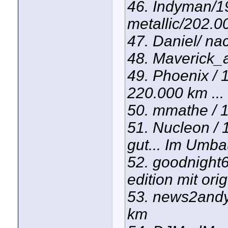
46. Indyman/19
metallic/202.0
47. Daniel/ nac
48. Maverick_a
49. Phoenix / 1
220.000 km ...
50. mmathe / 
51. Nucleon / 
gut... Im Umb
52. goodnight6
edition mit or
53. news2andy
km