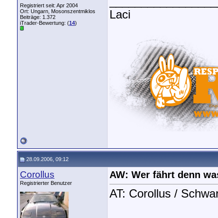
_________________
Registriert seit: Apr 2004
Ort: Ungarn, Mosonszentmiklos
Laci
Beiträge: 1.372
iTrader-Bewertung: (
14
)
28.09.2006, 09:12
Corollus
AW: Wer fährt denn wa
Registrierter Benutzer
AT: Corollus / Schw