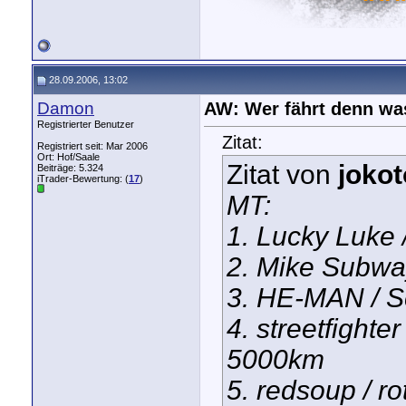
28.09.2006, 13:02
Damon
AW: Wer fährt denn wa
Registrierter Benutzer
Zitat:
Registriert seit: Mar 2006
Ort: Hof/Saale
Zitat von
jokot
Beiträge: 5.324
iTrader-Bewertung: (
17
)
MT:
1. Lucky Luke 
2. Mike Subwa
3. HE-MAN / S
4. streetfighte
5000km
5. redsoup / r