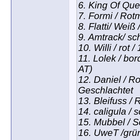
6. King Of Que
7. Formi / Rotm
8. Flatti/ Weiß
9. Amtrack/ sc
10. Willi / rot 
11. Lolek / bo
AT)
12. Daniel / Ro
Geschlachtet
13. Bleifuss / 
14. caligula / 
15. Mubbel / 
16. UweT /grün