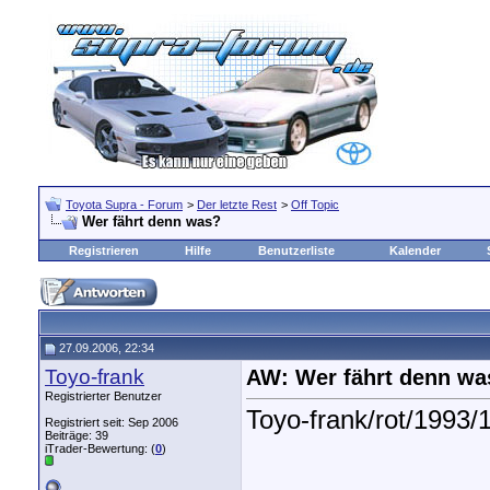
Toyota Supra - Forum
>
Der letzte Rest
>
Off Topic
Wer fährt denn was?
Registrieren
Hilfe
Benutzerliste
Kalender
27.09.2006, 22:34
Toyo-frank
AW: Wer fährt denn wa
Registrierter Benutzer
Toyo-frank/rot/1993/1
Registriert seit: Sep 2006
Beiträge: 39
iTrader-Bewertung: (
0
)