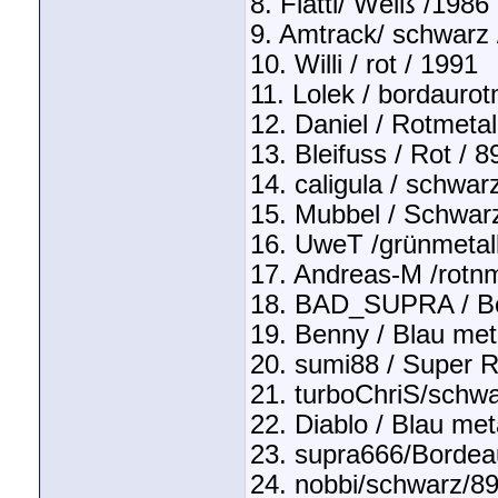
8. Flatti/ Weiß /1986
9. Amtrack/ schwarz 
10. Willi / rot / 1991
11. Lolek / bordauro
12. Daniel / Rotmetal
13. Bleifuss / Rot / 
14. caligula / schwar
15. Mubbel / Schwar
16. UweT /grünmetall
17. Andreas-M /rotnm
18. BAD_SUPRA / Bo
19. Benny / Blau meta
20. sumi88 / Super 
21. turboChriS/schw
22. Diablo / Blau met
23. supra666/Bordea
24. nobbi/schwarz/8