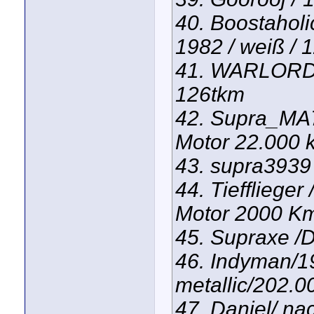
40. Boostaholi
1982 / weiß / 
41. WARLORD 3
126tkm
42. Supra_MA7
Motor 22.000 
43. supra3939 
44. Tiefflieger
Motor 2000 Km
45. Supraxe /D
46. Indyman/19
metallic/202.0
47. Daniel/ nac