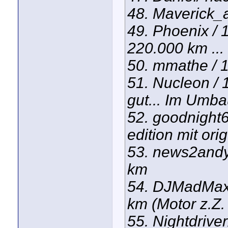
48. Maverick_a
49. Phoenix / 1
220.000 km ...
50. mmathe / 
51. Nucleon / 
gut... Im Umb
52. goodnight6
edition mit or
53. news2andy
km
54. DJMadMax/
km (Motor z.Z.
55. Nightdriv