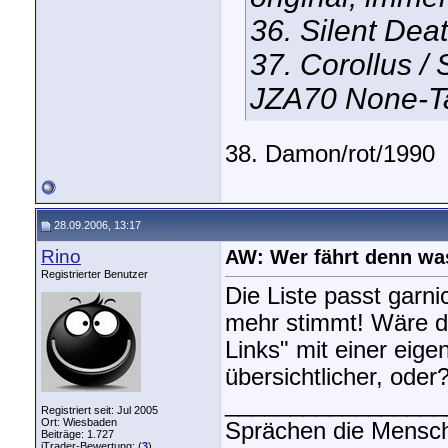
36. Silent Dea
37. Corollus /
JZA70 None-T
38. Damon/rot/1990
28.09.2006, 13:17
Rino
AW: Wer fährt denn wa
Registrierter Benutzer
Die Liste passt garn
mehr stimmt! Wäre d
Links" mit einer eige
übersichtlicher, oder
_________________
Registriert seit: Jul 2005
Ort: Wiesbaden
Sprächen die Mensch
Beiträge: 1.727
iTrader-Bewertung: (
3
)