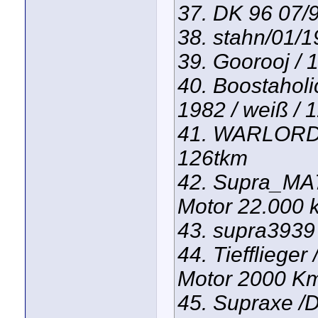
37. DK 96 07/
38. stahn/01/
39. Goorooj / 
40. Boostaholi
1982 / weiß / 
41. WARLORD 3
126tkm
42. Supra_MA7
Motor 22.000 
43. supra3939 
44. Tiefflieger
Motor 2000 Km
45. Supraxe /D