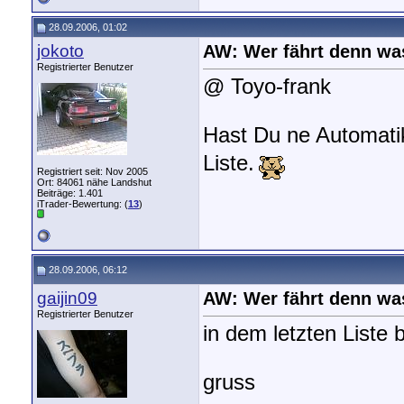
28.09.2006, 01:02
jokoto
AW: Wer fährt denn wa
Registrierter Benutzer
@ Toyo-frank
Hast Du ne Automati
Liste.
Registriert seit: Nov 2005
Ort: 84061 nähe Landshut
Beiträge: 1.401
iTrader-Bewertung: (
13
)
28.09.2006, 06:12
gaijin09
AW: Wer fährt denn wa
Registrierter Benutzer
in dem letzten Liste 
gruss