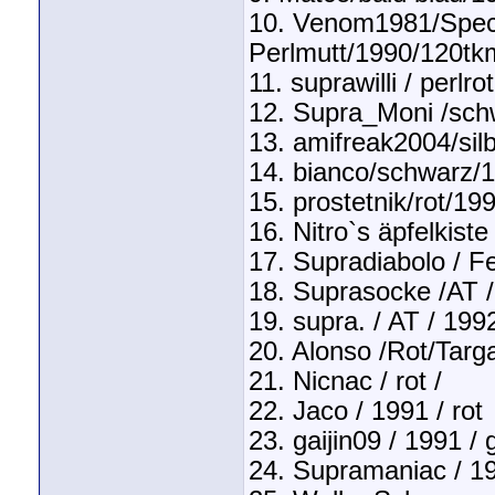
10. Venom1981/Speci
Perlmutt/1990/120tk
11. suprawilli / perlr
12. Supra_Moni /sch
13. amifreak2004/sil
14. bianco/schwarz/
15. prostetnik/rot/1
16. Nitro`s äpfelkist
17. Supradiabolo / Fe
18. Suprasocke /AT /
19. supra. / AT / 19
20. Alonso /Rot/Tar
21. Nicnac / rot /
22. Jaco / 1991 / rot
23. gaijin09 / 1991 / 
24. Supramaniac / 19