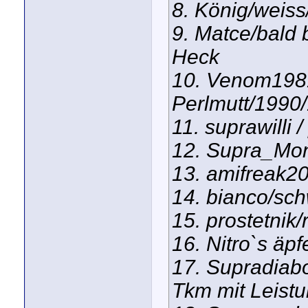
8. König/weis
9. Matce/bald 
Heck
10. Venom1981
Perlmutt/1990
11. suprawilli 
12. Supra_Mon
13. amifreak20
14. bianco/sc
15. prostetnik
16. Nitro`s äpf
17. Supradiabol
Tkm mit Leist