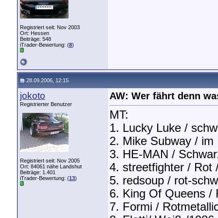
Registriert seit: Nov 2003
Ort: Hessen
Beiträge: 548
iTrader-Bewertung: (
8
)
28.09.2006, 12:15
jokoto
AW: Wer fährt denn wa
Registrierter Benutzer
MT:
1. Lucky Luke / schw
2. Mike Subway / im
3. HE-MAN / Schwar
Registriert seit: Nov 2005
4. streetfighter / R
Ort: 84061 nähe Landshut
Beiträge: 1.401
5. redsoup / rot-schw
iTrader-Bewertung: (
13
)
6. King Of Queens / 
7. Formi / Rotmetalli