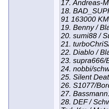
17. Andreas-M 
18. BAD_SUPRA
91 163000 KM
19. Benny / Bl
20. sumi88 / 
21. turboChri
22. Diablo / B
23. supra666/
24. nobbi/sch
25. Silent Deat
26. S1077/Bor
27. Bassmann
28. DEF / Schw