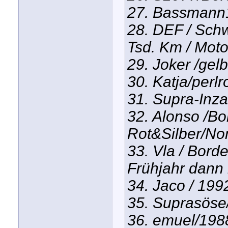
27. Bassmann
28. DEF / Schw
Tsd. Km / Moto
29. Joker /gel
30. Katja/perlr
31. Supra-Inz
32. Alonso /B
Rot&Silber/No
33. Vla / Bord
Frühjahr dann 
34. Jaco / 1992
35. Suprasöse
36. emuel/198