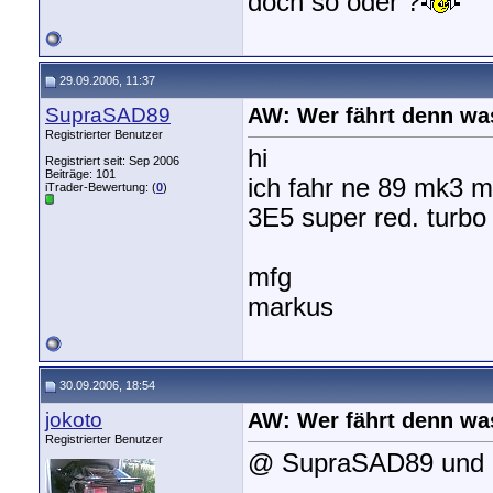
doch so oder ?
29.09.2006, 11:37
SupraSAD89
AW: Wer fährt denn wa
Registrierter Benutzer
hi
Registriert seit: Sep 2006
Beiträge: 101
ich fahr ne 89 mk3 
iTrader-Bewertung: (
0
)
3E5 super red. turb
mfg
markus
30.09.2006, 18:54
jokoto
AW: Wer fährt denn wa
Registrierter Benutzer
@ SupraSAD89 und