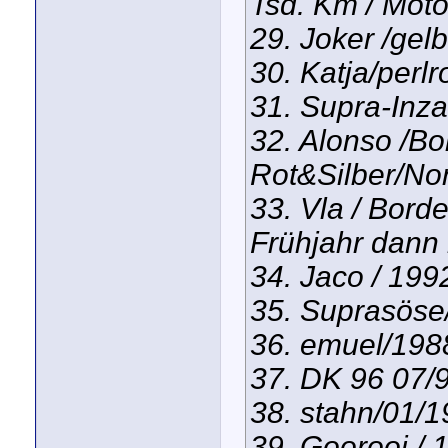
Tsd. Km / Moto
29. Joker /gel
30. Katja/perlr
31. Supra-Inz
32. Alonso /B
Rot&Silber/No
33. Vla / Bord
Frühjahr dann 
34. Jaco / 1992
35. Suprasöse
36. emuel/198
37. DK 96 07/
38. stahn/01/
39. Goorooj / 