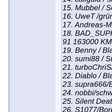
15. Mubbel / 
16. UweT /grün
17. Andreas-M 
18. BAD_SUPRA
91 163000 KM
19. Benny / Bl
20. sumi88 / 
21. turboChri
22. Diablo / B
23. supra666/
24. nobbi/sch
25. Silent Deat
26. S1077/Bor