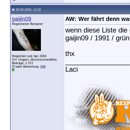
28.09.2006, 12:20
gaijin09
AW: Wer fährt denn wa
Registrierter Benutzer
wenn diese Liste die o
gaijin09 / 1991 / grü
thx
Registriert seit: Apr 2004
Ort: Ungarn, Mosonszentmiklos
_________________
Beiträge: 1.372
iTrader-Bewertung: (
14
)
Laci