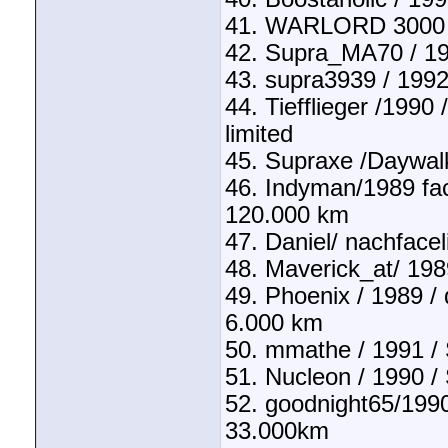
41. WARLORD 3000 / 
42. Supra_MA70 / 19
43. supra3939 / 1992 
44. Tiefflieger /199
limited
45. Supraxe /Daywalk
46. Indyman/1989 fac
120.000 km
47. Daniel/ nachfacel
48. Maverick_at/ 198
49. Phoenix / 1989 / 
6.000 km
50. mmathe / 1991 /
51. Nucleon / 1990 /
52. goodnight65/1990/
33.000km