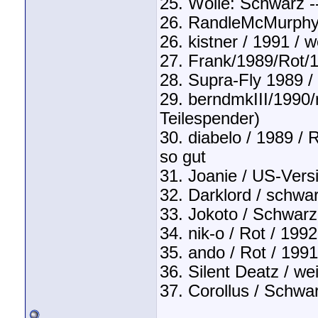
25. Wolle: Schwarz -
26. RandleMcMurphy /
26. kistner / 1991 / 
27. Frank/1989/Rot
28. Supra-Fly 1989 / 
29. berndmkIII/1990
Teilespender)
30. diabelo / 1989 / 
so gut
31. Joanie / US-Vers
32. Darklord / schwa
33. Jokoto / Schwar
34. nik-o / Rot / 199
35. ando / Rot / 1991
36. Silent Deatz / w
37. Corollus / Schwa