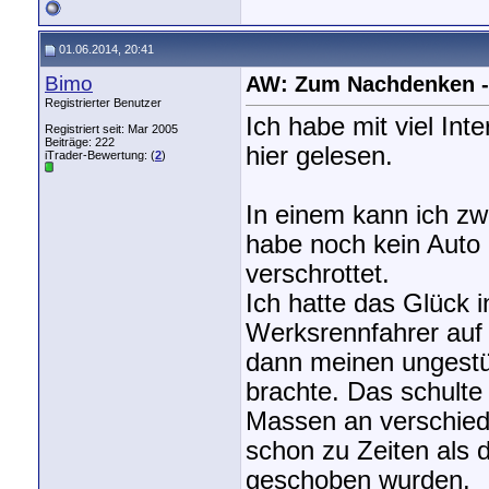
01.06.2014, 20:41
Bimo
AW: Zum Nachdenken - v
Registrierter Benutzer
Ich habe mit viel In
Registriert seit: Mar 2005
Beiträge: 222
hier gelesen.
iTrader-Bewertung: (
2
)
In einem kann ich zw
habe noch kein Auto
verschrottet.
Ich hatte das Glück
Werksrennfahrer auf
dann meinen ungestü
brachte. Das schulte
Massen an verschied
schon zu Zeiten als 
geschoben wurden.