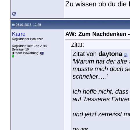
Zu wissen ob du die 
26.01.2016, 12:29
Karre
AW: Zum Nachdenken - v
Registrierter Benutzer
Zitat:
Registriert seit: Jan 2016
Beiträge: 10
Zitat von
daytona
iTrader-Bewertung: (
0
)
'Warum hat der alte 
musste mich doch se
schneller.....'
Ich hoffe nicht, das
auf 'besseres Fahre
und jetzt zerreisst m
gruss