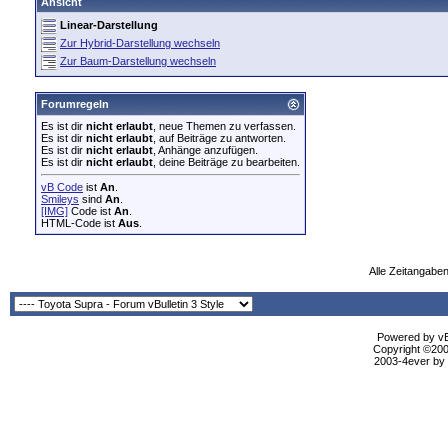
Ansicht
Linear-Darstellung
Zur Hybrid-Darstellung wechseln
Zur Baum-Darstellung wechseln
Forumregeln
Es ist dir
nicht erlaubt
, neue Themen zu verfassen.
Es ist dir
nicht erlaubt
, auf Beiträge zu antworten.
Es ist dir
nicht erlaubt
, Anhänge anzufügen.
Es ist dir
nicht erlaubt
, deine Beiträge zu bearbeiten.
vB Code
ist
An
.
Smileys
sind
An
.
[IMG]
Code ist
An
.
HTML-Code ist
Aus
.
Alle Zeitangaben
Powered by vBu
Copyright ©2000
2003-4ever by B