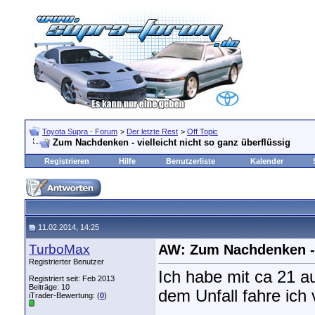
Toyota Supra - Forum
>
Der letzte Rest
>
Off Topic
Zum Nachdenken - vielleicht nicht so ganz überflüssig
Registrieren
Hilfe
Benutzerliste
Kalender
11.02.2014, 14:25
TurboMax
AW: Zum Nachdenken - v
Registrierter Benutzer
Ich habe mit ca 21 au
Registriert seit: Feb 2013
Beiträge: 10
dem Unfall fahre ich v
iTrader-Bewertung: (
0
)