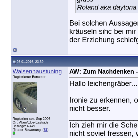
Roland aka daytona
Bei solchen Aussage
kräuseln sihc bei mi
der Erziehung schief
26.01.2016, 23:39
Waisenhaustuning
AW: Zum Nachdenken - v
Registrierter Benutzer
Hallo leichengräber...
Ironie zu erkennen,
nicht besser.
_________________
Registriert seit: Sep 2006
Ort: Aken/Elbe-Eastside
Ich zieh mir die Sch
Beiträge: 4.449
iTrader-Bewertung: (
51
)
nicht soviel fressen,