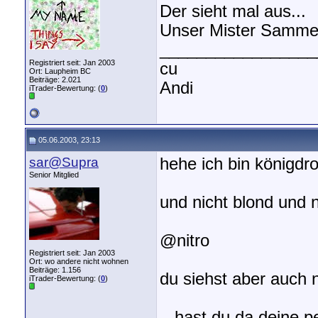
Der sieht mal aus...
Unser Mister Samme
_________________
Registriert seit: Jan 2003
cu
Ort: Laupheim BC
Beiträge: 2.021
Andi
iTrader-Bewertung: (
0
)
05.06.2003, 23:13
sar@Supra
hehe ich bin königdro
Senior Mitglied
und nicht blond und n
@nitro
Registriert seit: Jan 2003
Ort: wo andere nicht wohnen
Beiträge: 1.156
du siehst aber auch 
iTrader-Bewertung: (
0
)
...hast du da deine p