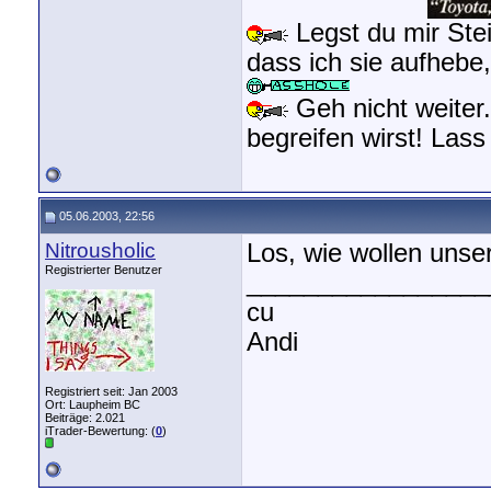
Legst du mir Stei
dass ich sie aufhebe
Geh nicht weiter.
begreifen wirst! Las
05.06.2003, 22:56
Nitrousholic
Los, wie wollen uns
Registrierter Benutzer
_________________
cu
Andi
Registriert seit: Jan 2003
Ort: Laupheim BC
Beiträge: 2.021
iTrader-Bewertung: (
0
)