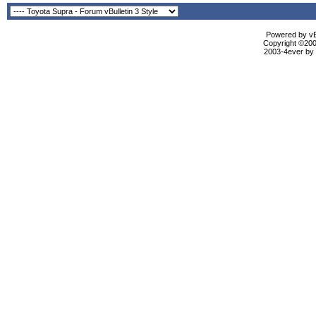
Powered by vBu
Copyright ©2000
2003-4ever by B