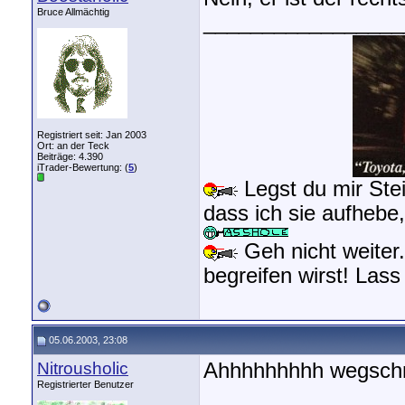
Bruce Allmächtig
_________________
Registriert seit: Jan 2003
Ort: an der Teck
Beiträge: 4.390
iTrader-Bewertung: (
5
)
Legst du mir Stei
dass ich sie aufhebe
Geh nicht weiter.
begreifen wirst! Las
05.06.2003, 23:08
Nitrousholic
Ahhhhhhhhh wegsch
Registrierter Benutzer