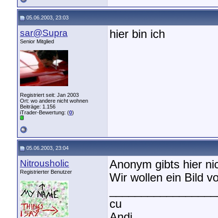
05.06.2003, 23:03
sar@Supra
hier bin ich
Senior Mitglied
Registriert seit: Jan 2003
Ort: wo andere nicht wohnen
Beiträge: 1.156
iTrader-Bewertung: (
0
)
05.06.2003, 23:04
Nitrousholic
Anonym gibts hier nic
Registrierter Benutzer
Wir wollen ein Bild v
_________________
cu
Andi