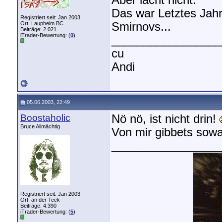
Aber lacht nicht.
Das war Letztes Jahr
Registriert seit: Jan 2003
Ort: Laupheim BC
Smirnovs...
Beiträge: 2.021
iTrader-Bewertung: (
0
)
_________________
cu
Andi
05.06.2003, 22:49
Boostaholic
Nö nö, ist nicht drin!
Bruce Allmächtig
Von mir gibbets sow
_________________
Registriert seit: Jan 2003
Ort: an der Teck
Beiträge: 4.390
iTrader-Bewertung: (
5
)