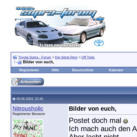
Toyota Supra - Forum
>
Der letzte Rest
>
Off Topic
Bilder von euch,
Registrieren
Hilfe
Benutzerliste
Kalender
05.06.2003, 22:45
Nitrousholic
Bilder von euch,
Registrierter Benutzer
Postet doch mal
Ich mach auch den A