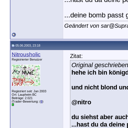
...deine bomb passt 
Geändert von sar@Supr
05.06.2003, 23:18
Nitrousholic
Zitat:
Registrierter Benutzer
Original geschrieb
hehe ich bin königd
und nicht blond und
Registriert seit: Jan 2003
Ort: Laupheim BC
Beiträge: 2.021
@nitro
iTrader-Bewertung: (
0
)
du siehst aber auch
...hast du da deine