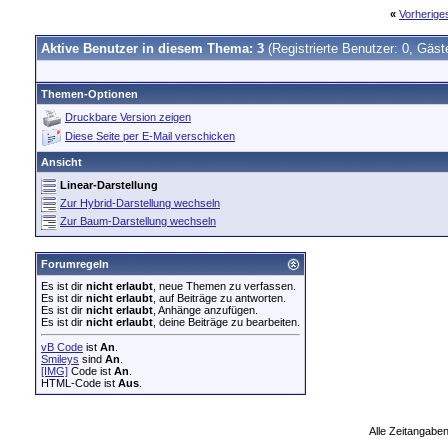
«
Vorherig
Aktive Benutzer in diesem Thema: 3
(Registrierte Benutzer: 0, Gäst
Themen-Optionen
Druckbare Version zeigen
Diese Seite per E-Mail verschicken
Ansicht
Linear-Darstellung
Zur Hybrid-Darstellung wechseln
Zur Baum-Darstellung wechseln
Forumregeln
Es ist dir
nicht erlaubt
, neue Themen zu verfassen.
Es ist dir
nicht erlaubt
, auf Beiträge zu antworten.
Es ist dir
nicht erlaubt
, Anhänge anzufügen.
Es ist dir
nicht erlaubt
, deine Beiträge zu bearbeiten.
vB Code
ist
An
.
Smileys
sind
An
.
[IMG]
Code ist
An
.
HTML-Code ist
Aus
.
Alle Zeitangaben