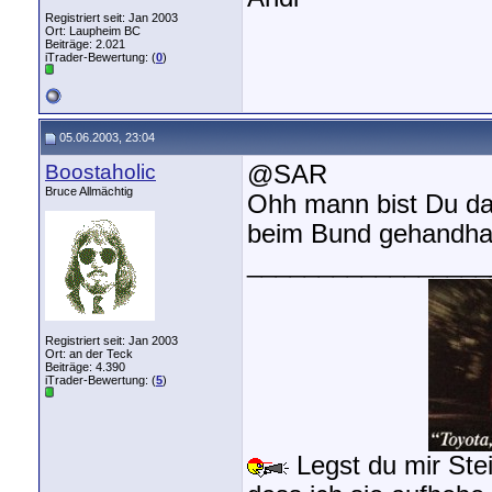
Registriert seit: Jan 2003
Ort: Laupheim BC
Beiträge: 2.021
iTrader-Bewertung: (
0
)
05.06.2003, 23:04
Boostaholic
@SAR
Bruce Allmächtig
Ohh mann bist Du da 
beim Bund gehandha
_________________
Registriert seit: Jan 2003
Ort: an der Teck
Beiträge: 4.390
iTrader-Bewertung: (
5
)
Legst du mir Stei