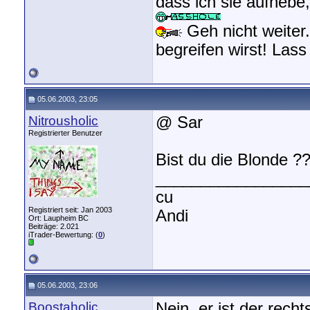
dass ich sie aufhebe
Geh nicht weiter.
begreifen wirst! Las
05.06.2003, 23:05
Nitrousholic
@ Sar
Registrierter Benutzer
Bist du die Blonde ?
_________________
cu
Registriert seit: Jan 2003
Andi
Ort: Laupheim BC
Beiträge: 2.021
iTrader-Bewertung: (
0
)
05.06.2003, 23:06
Boostaholic
Nein, er ist der recht