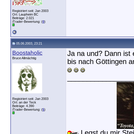
Registriert seit: Jan 2003
Ort: Laupheim BC
Beiträge: 2.021
iTrader-Bewertung: (
0
)
05.06.2003, 23:21
Boostaholic
Ja na und? Dann ist 
Bruce Allmächtig
bis nach Göttingen a
_________________
Registriert seit: Jan 2003
Ort: an der Teck
Beiträge: 4.390
iTrader-Bewertung: (
5
)
Legst du mir Stei