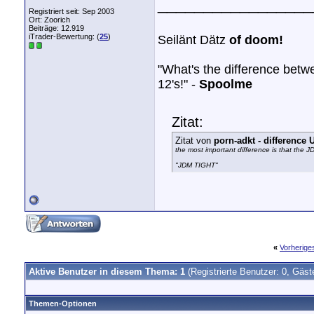
_________________
Registriert seit: Sep 2003
Ort: Zoorich
Beiträge: 12.919
iTrader-Bewertung: (
25
)
Seilänt Dätz
of doom!
"What's the difference bet
12's!" -
Spoolme
Zitat:
Zitat von
porn-adkt - differenc
the most important difference is that the 
"JDM TIGHT"
«
Vorherig
Aktive Benutzer in diesem Thema: 1
(Registrierte Benutzer: 0, Gäst
Themen-Optionen