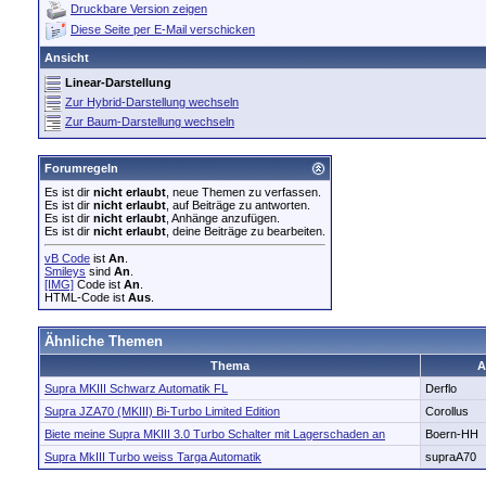
Druckbare Version zeigen
Diese Seite per E-Mail verschicken
Ansicht
Linear-Darstellung
Zur Hybrid-Darstellung wechseln
Zur Baum-Darstellung wechseln
Forumregeln
Es ist dir
nicht erlaubt
, neue Themen zu verfassen.
Es ist dir
nicht erlaubt
, auf Beiträge zu antworten.
Es ist dir
nicht erlaubt
, Anhänge anzufügen.
Es ist dir
nicht erlaubt
, deine Beiträge zu bearbeiten.
vB Code
ist
An
.
Smileys
sind
An
.
[IMG]
Code ist
An
.
HTML-Code ist
Aus
.
Ähnliche Themen
Thema
A
Supra MKIII Schwarz Automatik FL
Derflo
Supra JZA70 (MKIII) Bi-Turbo Limited Edition
Corollus
Biete meine Supra MKIII 3.0 Turbo Schalter mit Lagerschaden an
Boern-HH
Supra MkIII Turbo weiss Targa Automatik
supraA70