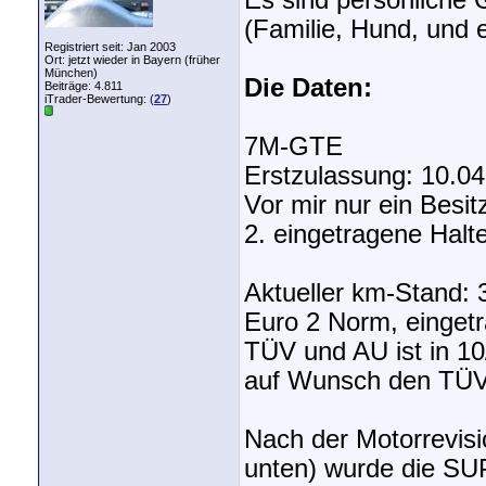
Es sind persönliche G
(Familie, Hund, und 
Registriert seit: Jan 2003
Ort: jetzt wieder in Bayern (früher
München)
Die Daten:
Beiträge: 4.811
iTrader-Bewertung: (
27
)
7M-GTE
Erstzulassung: 10.04.
Vor mir nur ein Besit
2. eingetragene Halte
Aktueller km-Stand:
Euro 2 Norm, einget
TÜV und AU ist in 10/
auf Wunsch den TÜV
Nach der Motorrevisio
unten) wurde die SU