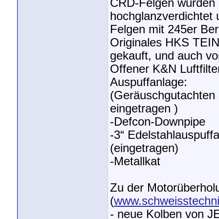
CRD-Felgen wurden 
hochglanzverdichtet 
Felgen mit 245er Ber
Originales HKS TEIN
gekauft, und auch v
Offener K&N Luftfilte
Auspuffanlage:
(Geräuschgutachten s
eingetragen )
-Defcon-Downpipe
-3“ Edelstahlauspuffa
(eingetragen)
-Metallkat
Zu der Motorüberholu
(
www.schweisstechni
- neue Kolben von J