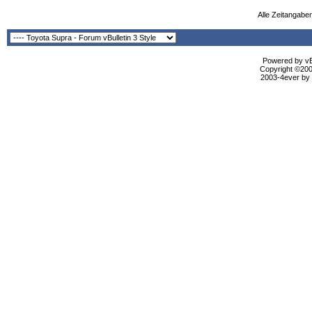
Alle Zeitangaben
Powered by vBu
Copyright ©2000
2003-4ever by B