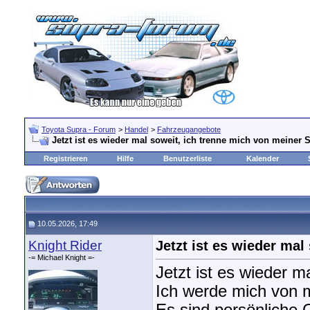
Toyota Supra - Forum
>
Handel
>
Fahrzeugangebote
Jetzt ist es wieder mal soweit, ich trenne mich von meiner
Registrieren
Hilfe
Benutzerliste
Kalender
10.05.2026, 17:49
Knight Rider
Jetzt ist es wieder ma
-= Michael Knight =-
Jetzt ist es wieder m
Ich werde mich von m