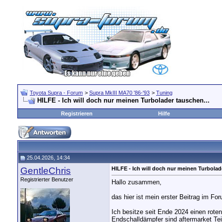
Toyota Supra - Forum
>
Supra MkIII MA70 '86-'93
>
Tuning
HILFE - Ich will doch nur meinen Turbolader tauschen...
Registrieren
Hilfe
25.04.2026, 14:34
GentleChris
HILFE - Ich will doch nur meinen Turbolad
Registrierter Benutzer
Hallo zusammen,
das hier ist mein erster Beitrag im Fo
Ich besitze seit Ende 2024 einen roten
Endschalldämpfer sind aftermarket Teil