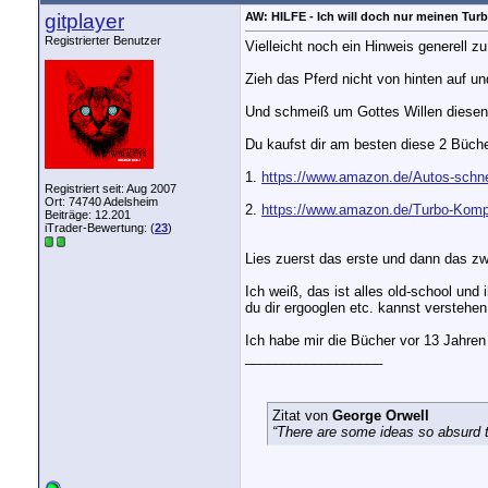
gitplayer
AW: HILFE - Ich will doch nur meinen Turb
Registrierter Benutzer
Vielleicht noch ein Hinweis generell
Zieh das Pferd nicht von hinten auf un
Und schmeiß um Gottes Willen diesen 
Du kaufst dir am besten diese 2 Büche
1.
https://www.amazon.de/Autos-schne
Registriert seit: Aug 2007
Ort: 74740 Adelsheim
2.
https://www.amazon.de/Turbo-Komp
Beiträge: 12.201
iTrader-Bewertung: (
23
)
Lies zuerst das erste und dann das zwe
Ich weiß, das ist alles old-school und 
du dir ergooglen etc. kannst verstehe
Ich habe mir die Bücher vor 13 Jahren 
__________________
Zitat von
George Orwell
“There are some ideas so absurd th