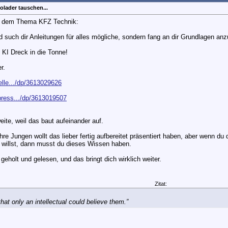
olader tauschen...
 zu dem Thema KFZ Technik:
d such dir Anleitungen für alles mögliche, sondern fang an dir Grundlagen anz
KI Dreck in die Tonne!
r.
lle.../dp/3613029626
ress.../dp/3613019507
ite, weil das baut aufeinander auf.
ihre Jungen wollt das lieber fertig aufbereitet präsentiert haben, aber wenn du
n willst, dann musst du dieses Wissen haben.
geholt und gelesen, und das bringt dich wirklich weiter.
Zitat:
at only an intellectual could believe them.”