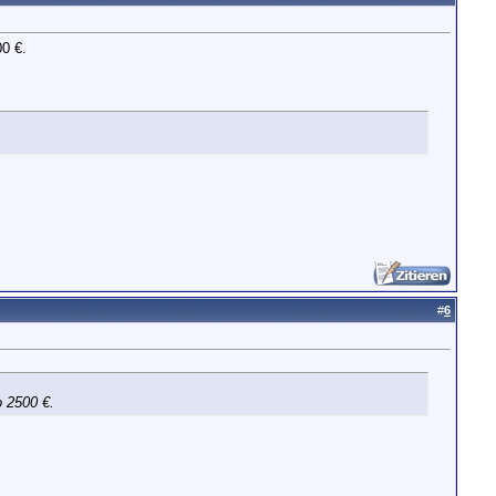
00 €.
#
6
o 2500 €.