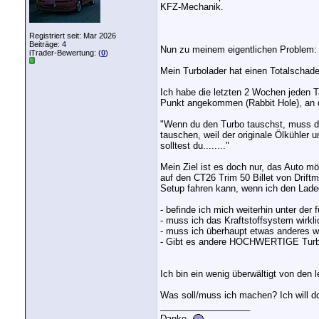
KFZ-Mechanik.
Registriert seit: Mar 2026
Beiträge: 4
Nun zu meinem eigentlichen Problem:
iTrader-Bewertung: (
0
)
Mein Turbolader hat einen Totalschad
Ich habe die letzten 2 Wochen jeden 
Punkt angekommen (Rabbit Hole), an 
"Wenn du den Turbo tauschst, muss du 
tauschen, weil der originale Ölkühler
solltest du........"
Mein Ziel ist es doch nur, das Auto m
auf den CT26 Trim 50 Billet von Drift
Setup fahren kann, wenn ich den Laded
- befinde ich mich weiterhin unter der
- muss ich das Kraftstoffsystem wirkl
- muss ich überhaupt etwas anderes w
- Gibt es andere HOCHWERTIGE Turbol
Ich bin ein wenig überwältigt von den
Was soll/muss ich machen? Ich will d
__________________
Danke