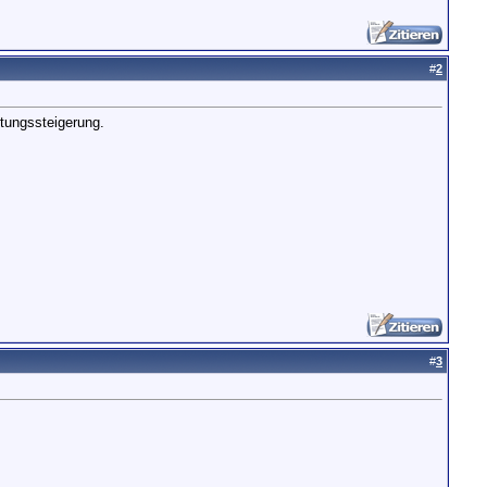
#
2
tungssteigerung.
#
3