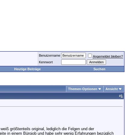
Benutzername
Angemeldet bleiben?
Kennwort
Heutige Beiträge
Suchen
Themen-Optionen
Ansicht
#
1
iß größtenteils original, lediglich die Felgen und der
rbeite in einem Bürojob und habe sehr wenig Erfahrungen bezüglich