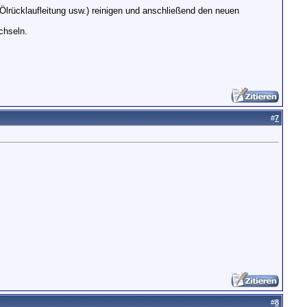
lrücklaufleitung usw.) reinigen und anschließend den neuen
chseln.
#
7
#
8