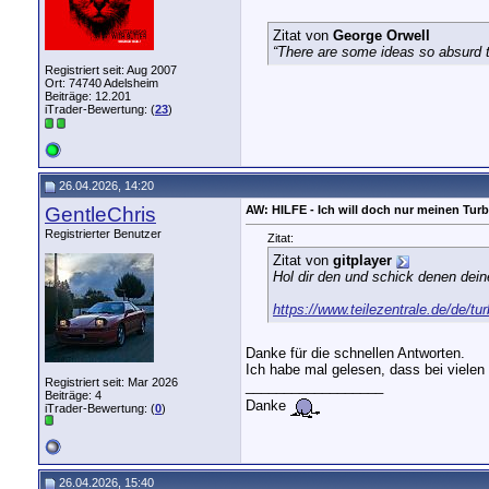
Zitat von
George Orwell
“There are some ideas so absurd th
Registriert seit: Aug 2007
Ort: 74740 Adelsheim
Beiträge: 12.201
iTrader-Bewertung: (
23
)
26.04.2026, 14:20
GentleChris
AW: HILFE - Ich will doch nur meinen Turb
Registrierter Benutzer
Zitat:
Zitat von
gitplayer
Hol dir den und schick denen dein
https://www.teilezentrale.de/de/
Danke für die schnellen Antworten.
Ich habe mal gelesen, dass bei viele
Registriert seit: Mar 2026
__________________
Beiträge: 4
Danke
iTrader-Bewertung: (
0
)
26.04.2026, 15:40