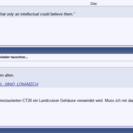
Zitat:
at only an intellectual could believe them.”
olader tauschen...
en alten.
turb...tWpQ_LQhAMZCyI
n restaurierten CT26 ein Landcruiser Gehäuse verwendet wird. Muss ich mir d