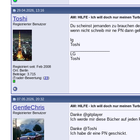
29.04.2026, 13:16
Toshi
AW: HILFE - Ich will doch nur meinen Turb
Registrierter Benutzer
Du scheinst jemanden zu brauchen de
wenn nicht schreib mir ne PN dann ge
lg
Toshi
__________________
LG
Toshi
Registriert seit: Feb 2008
Ort: Berlin
Beiträge: 3.715
iTrader-Bewertung: (
23
)
07.05.2026, 20:32
GentleChris
AW: HILFE - Ich will doch nur meinen Turb
Registrierter Benutzer
Danke @gitplayer
Ich werde mir diese Bücher auf jeden F
Danke @Toshi
Ich habe dir eine PN geschickt.