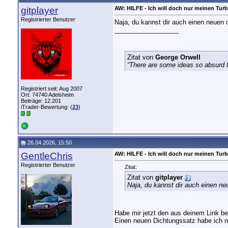
gitplayer
AW: HILFE - Ich will doch nur meinen Turb
Registrierter Benutzer
Naja, du kannst dir auch einen neuen or
__________________
Zitat von
George Orwell
“There are some ideas so absurd th
Registriert seit: Aug 2007
Ort: 74740 Adelsheim
Beiträge: 12.201
iTrader-Bewertung: (
23
)
26.04.2026, 15:50
GentleChris
AW: HILFE - Ich will doch nur meinen Turb
Registrierter Benutzer
Zitat:
Zitat von
gitplayer
Naja, du kannst dir auch einen neue
Habe mir jetzt den aus deinem Link be
Einen neuen Dichtungssatz habe ich mi