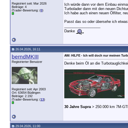
Registriert seit: Mar 2026
Ich würde dann vor dem Einbau einmal
Beiträge: 4
Turbolader dann mit den neuen Dichtu
iTrader-Bewertung: (
0
)
Ich habe auch einen neuen Ölfilter, ne
Passt das so oder übersehe ich etwas
__________________
Danke
26.04.2026, 16:11
berndMKIII
AW: HILFE - Ich will doch nur meinen Turb
Registrierter Benutzer
Denke beim Öl an die Turbotauglichkei
__________________
Registriert seit: Apr 2003
Ort: 63654 Büdingen
Beiträge: 2.192
iTrader-Bewertung: (
13
)
30 Jahre Supra
> 250.000 km 7M-GT
29.04.2026, 11:00