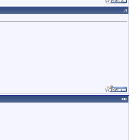
#
9
#
10