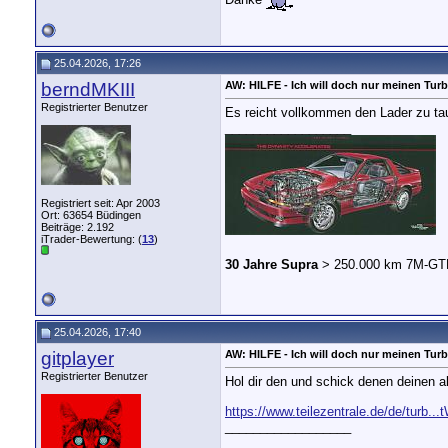
25.04.2026, 17:26
berndMKIII
AW: HILFE - Ich will doch nur meinen Turb
Registrierter Benutzer
Es reicht vollkommen den Lader zu ta
__________________
Registriert seit: Apr 2003
Ort: 63654 Büdingen
Beiträge: 2.192
iTrader-Bewertung: (
13
)
30 Jahre Supra
> 250.000 km 7M-GT
25.04.2026, 17:40
gitplayer
AW: HILFE - Ich will doch nur meinen Turb
Registrierter Benutzer
Hol dir den und schick denen deinen al
https://www.teilezentrale.de/de/turb
__________________