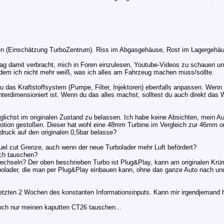
en (Einschätzung TurboZentrum). Riss im Abgasgehäuse, Rost im Lagergehäuse
Tag damit verbracht, mich in Foren einzulesen, Youtube-Videos zu schauen u
dem ich nicht mehr weiß, was ich alles am Fahrzeug machen muss/sollte.
das Kraftstoffsystem (Pumpe, Filter, Injektoren) ebenfalls anpassen. Wenn d
 unterdimensioniert ist. Wenn du das alles machst, solltest du auch direkt 
öglichst im originalen Zustand zu belassen. Ich habe keine Absichten, mein A
motion gestoßen. Dieser hat wohl eine 48mm Turbine im Vergleich zur 46mm ori
ruck auf den originalen 0,5bar belasse?
 fuel cut Grenze, auch wenn der neue Turbolader mehr Luft befördert?
ich tauschen?
echseln? Der oben beschrieben Turbo ist Plug&Play, kann am originalen Kr
ader, die man per Plug&Play einbauen kann, ohne das ganze Auto nach un
 letzten 2 Wochen des konstanten Informationsinputs. Kann mir irgendjemand h
och nur meinen kaputten CT26 tauschen...