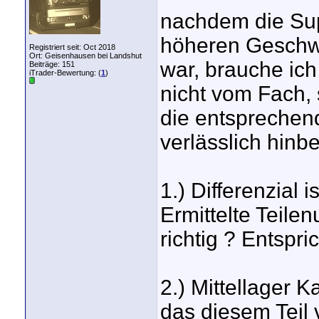
nachdem die Sup
höheren Geschwi
Registriert seit: Oct 2018
Ort: Geisenhausen bei Landshut
war, brauche ich 
Beiträge: 151
iTrader-Bewertung: (
1
)
nicht vom Fach,
die entsprechen
verlässlich hinb
1.) Differenzial 
Ermittelte Teile
richtig ? Entspri
2.) Mittellager K
das diesem Teil 