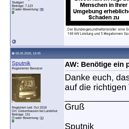
Stuttgart
Beiträge: 7.123
iTrader-Bewertung: (
9
)
06.05.2026, 19:45
Sputnik
AW: Benötige ein p
Registrierter Benutzer
Danke euch, das
auf die richtige
_____________
Gruß
Registriert seit: Oct 2018
Ort: Geisenhausen bei Landshut
Beiträge: 151
iTrader-Bewertung: (
1
)
Sputnik