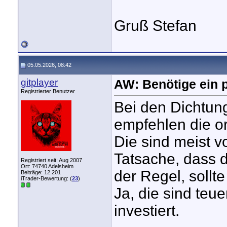
Gruß Stefan
05.05.2026, 08:42
gitplayer
AW: Benötige ein p
Registrierter Benutzer
Bei den Dichtung
empfehlen die or
Die sind meist v
Tatsache, dass d
Registriert seit: Aug 2007
Ort: 74740 Adelsheim
der Regel, sollt
Beiträge: 12.201
iTrader-Bewertung: (
23
)
Ja, die sind teue
investiert.