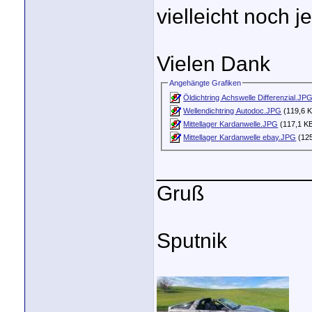
vielleicht noch j
Vielen Dank
Angehängte Grafiken
Öldichtring Achswelle Differenzial.JP
Wellendichtring Autodoc.JPG
(119,6 K
Mittellager Kardanwelle.JPG
(117,1 KB
Mittellager Kardanwelle ebay.JPG
(125
_____________
Gruß
Sputnik