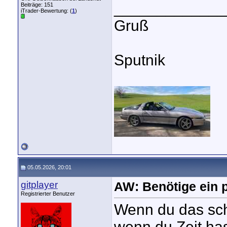
_____________
Beiträge: 151
iTrader-Bewertung: (
1
)
Gruß
Sputnik
05.05.2026, 20:01
gitplayer
AW: Benötige ein p
Registrierter Benutzer
Wenn du das schn
wenn du Zeit ha