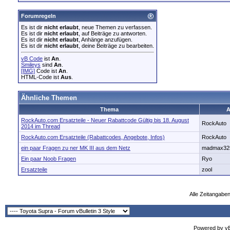
Forumregeln
Es ist dir
nicht erlaubt
, neue Themen zu verfassen.
Es ist dir
nicht erlaubt
, auf Beiträge zu antworten.
Es ist dir
nicht erlaubt
, Anhänge anzufügen.
Es ist dir
nicht erlaubt
, deine Beiträge zu bearbeiten.
vB Code
ist
An
.
Smileys
sind
An
.
[IMG]
Code ist
An
.
HTML-Code ist
Aus
.
Ähnliche Themen
Thema
A
RockAuto.com Ersatzteile - Neuer Rabattcode Gültig bis 18. August
RockAuto
2014 im Thread
RockAuto.com Ersatzteile (Rabattcodes, Angebote, Infos)
RockAuto
ein paar Fragen zu ner MK III aus dem Netz
madmax32
Ein paar Noob Fragen
Ryo
Ersatzteile
zool
Alle Zeitangaben
Powered by vBu