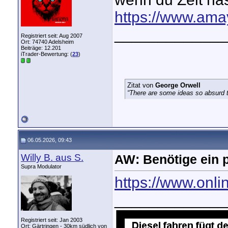
https://www.am
_____________
Registriert seit: Aug 2007
Ort: 74740 Adelsheim
Beiträge: 12.201
iTrader-Bewertung: (
23
)
Zitat von
George Orwell
“There are some ideas so absurd th
06.05.2026, 09:43
Willy B. aus S.
AW: Benötige ein p
Supra Modulator
https://www.onlin
_____________
Registriert seit: Jan 2003
Ort: Gärtringen - 30km südlich von