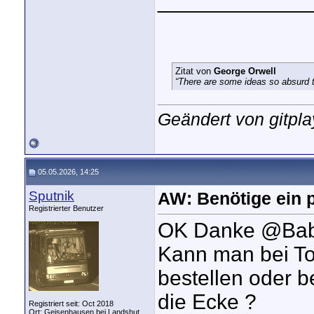
_____________
Zitat von
George Orwell
“There are some ideas so absurd th
Geändert von gitpl
05.05.2026, 14:25
Sputnik
AW: Benötige ein p
Registrierter Benutzer
OK Danke @Babyd
Kann man bei To
bestellen oder 
die Ecke ?
Registriert seit: Oct 2018
Ort: Geisenhausen bei Landshut