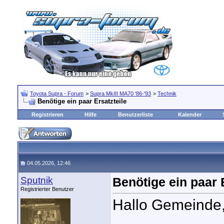
Toyota Supra - Forum
>
Supra MkIII MA70 '86-'93
>
Technik
Benötige ein paar Ersatzteile
Registrieren
Hilfe
Benutzerliste
Kalender
04.05.2026, 12:46
Sputnik
Benötige ein paar 
Registrierter Benutzer
Hallo Gemeinde