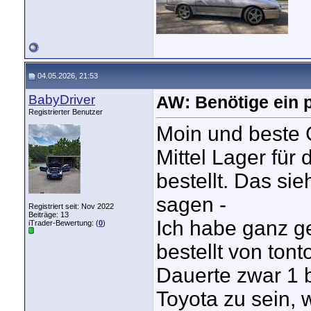
04.05.2026, 21:53
BabyDriver
AW: Benötige ein p
Registrierter Benutzer
Moin und beste 
Mittel Lager für
bestellt. Das sie
sagen -
Registriert seit: Nov 2022
Beiträge: 13
Ich habe ganz g
iTrader-Bewertung: (
0
)
bestellt von ton
Dauerte zwar 1 b
Toyota zu sein, 