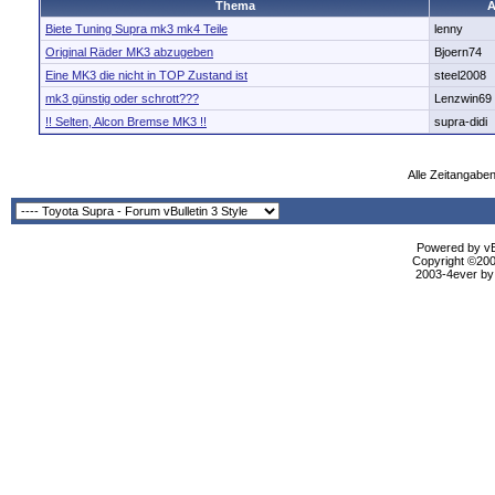
Thema
A
Biete Tuning Supra mk3 mk4 Teile
lenny
Original Räder MK3 abzugeben
Bjoern74
Eine MK3 die nicht in TOP Zustand ist
steel2008
mk3 günstig oder schrott???
Lenzwin69
!! Selten, Alcon Bremse MK3 !!
supra-didi
Alle Zeitangaben
Powered by vBu
Copyright ©2000
2003-4ever by 