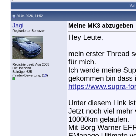
Vorh
26.04.2026, 11:52
Jagi
Meine MK3 abzugeben
Registrierter Benutzer
Hey Leute,
mein erster Thread se
für mich.
Registriert seit: Aug 2005
Ort: Iserlohn
Ich werde meine Sup
Beiträge: 625
iTrader-Bewertung: (
13
)
gekommen bin dass ic
https://www.supra-f
Unter diesem Link is
Jetzt noch viel mehr 
10000km gelaufen.
Mit Borg Warner EFR 
EManage Ultimate ve