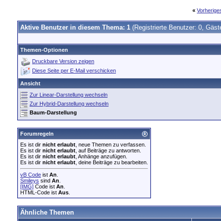
«
Vorherig
Aktive Benutzer in diesem Thema: 1
(Registrierte Benutzer: 0, Gäst
Themen-Optionen
Druckbare Version zeigen
Diese Seite per E-Mail verschicken
Ansicht
Zur Linear-Darstellung wechseln
Zur Hybrid-Darstellung wechseln
Baum-Darstellung
Forumregeln
Es ist dir
nicht erlaubt
, neue Themen zu verfassen.
Es ist dir
nicht erlaubt
, auf Beiträge zu antworten.
Es ist dir
nicht erlaubt
, Anhänge anzufügen.
Es ist dir
nicht erlaubt
, deine Beiträge zu bearbeiten.
vB Code
ist
An
.
Smileys
sind
An
.
[IMG]
Code ist
An
.
HTML-Code ist
Aus
.
Ähnliche Themen