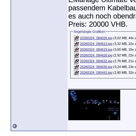
passendem Kabelbaum
es auch noch obendr
Preis: 20000 VHB.
Angehängte Grafiken
20260324_084026.jpg
(3,02 MB, 44x 
20260324_084613.jpg
(3,32 MB, 22x 
20260324_084619.jpg
(3,00 MB, 15x 
20260324_084626.jpg
(2,92 MB, 22x 
20260324_084632.jpg
(2,76 MB, 21x 
20260324_084636.jpg
(3,24 MB, 23x 
20260324_090442.jpg
(2,80 MB, 32x 
_________________