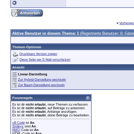
«
Vorherig
Aktive Benutzer in diesem Thema: 1
(Registrierte Benutzer: 0, Gäst
Themen-Optionen
Druckbare Version zeigen
Diese Seite per E-Mail verschicken
Ansicht
Linear-Darstellung
Zur Hybrid-Darstellung wechseln
Zur Baum-Darstellung wechseln
Forumregeln
Es ist dir
nicht erlaubt
, neue Themen zu verfassen.
Es ist dir
nicht erlaubt
, auf Beiträge zu antworten.
Es ist dir
nicht erlaubt
, Anhänge anzufügen.
Es ist dir
nicht erlaubt
, deine Beiträge zu bearbeiten.
vB Code
ist
An
.
Smileys
sind
An
.
[IMG]
Code ist
An
.
HTML-Code ist
Aus
.