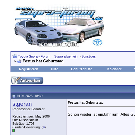
Toyota Supra - Forum
>
Supra allgemein
>
Sonstiges
Festus hat Geburtstag
Registrieren
Hilfe
Benutzerliste
Kalender
14.04.2026, 18:30
stgeran
Festus hat Geburtstag
Registrierter Benutzer
Schon wieder ist einJahr rum. Alles 
Registriert seit: May 2006
Ort: Rüsselsheim
Beiträge: 1.705
iTrader-Bewertung: (
9
)