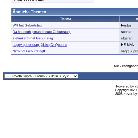
Ähnliche Themen
Thema
A
Willi hat Geburtstag
Festus
Da hat doch jemand heute Geburtstag!
supraxe
stefankerth hat Geburtstag
stgeran
happy geburtstag @King Of Queens
HE-MAN
Nitro hat Geburtstag!!
sar@Supr
Alle Zeitangaben
Powered by vBu
Copyright ©2000
2003-4ever by B