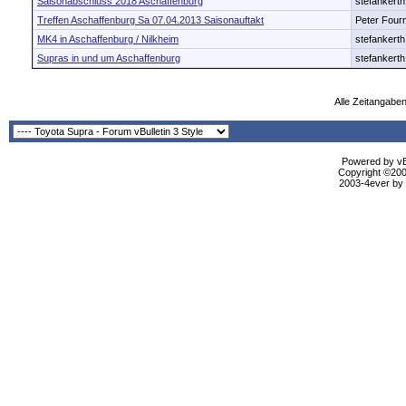
Saisonabschluss 2018 Aschaffenburg
stefankerth
Treffen Aschaffenburg Sa 07.04.2013 Saisonauftakt
Peter Fourn
MK4 in Aschaffenburg / Nilkheim
stefankerth
Supras in und um Aschaffenburg
stefankerth
Alle Zeitangaben
Powered by vBu
Copyright ©2000
2003-4ever by B