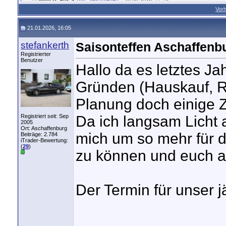
Vorh
21.01.2026, 16:05
stefankerth
Saisonteffen Aschaffenb
Registrierter
Benutzer
Hallo da es letztes Ja
Gründen (Hauskauf, Re
Planung doch einige Z
Registriert seit: Sep
Da ich langsam Licht 
2005
Ort: Aschaffenburg
mich um so mehr für d
Beiträge: 2.784
iTrader-Bewertung:
(
29
)
zu können und euch al
Der Termin für unser jä