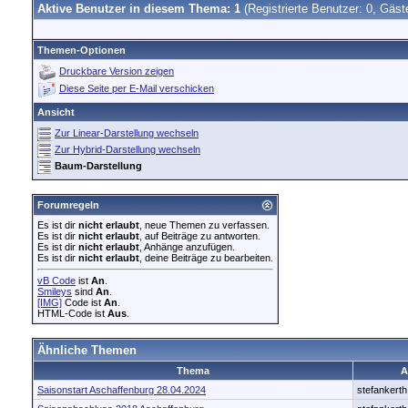
Aktive Benutzer in diesem Thema: 1
(Registrierte Benutzer: 0, Gäst
Themen-Optionen
Druckbare Version zeigen
Diese Seite per E-Mail verschicken
Ansicht
Zur Linear-Darstellung wechseln
Zur Hybrid-Darstellung wechseln
Baum-Darstellung
Forumregeln
Es ist dir
nicht erlaubt
, neue Themen zu verfassen.
Es ist dir
nicht erlaubt
, auf Beiträge zu antworten.
Es ist dir
nicht erlaubt
, Anhänge anzufügen.
Es ist dir
nicht erlaubt
, deine Beiträge zu bearbeiten.
vB Code
ist
An
.
Smileys
sind
An
.
[IMG]
Code ist
An
.
HTML-Code ist
Aus
.
Ähnliche Themen
Thema
A
Saisonstart Aschaffenburg 28.04.2024
stefankerth