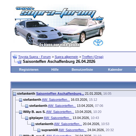
Toyota Supra - Forum
>
Supra allgemein
>
Treffen (Orga)
Saisonteffen Aschaffenburg 26.04.2026
Registrieren
Hilfe
Benutzerliste
Kalender
stefankerth
Saisonteffen Aschaffenburg...
21.01.2026,
16:05
stefankerth
AW: Saisonteffen...
16.03.2026,
15:12
stefankerth
AW: Saisonteffen...
13.04.2026,
07:06
Willy B. aus S.
AW: Saisonteffen...
13.04.2026,
10:20
gitplayer
AW: Saisonteffen...
13.04.2026,
10:43
stefankerth
AW: Saisonteffen...
20.04.2026,
10:53
supramkIII
AW: Saisonteffen...
24.04.2026,
20:32
Willy B. aus S.
AW: Saisonteffen...
24.04.2026,
21:19