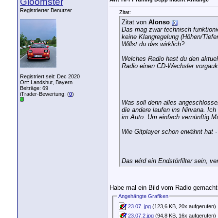
Gloomster
Registrierter Benutzer
Zitat:
Zitat von
Alonso
Das mag zwar technisch funktionie
keine Klangregelung (Höhen/Tiefen
Willst du das wirklich?
Welches Radio hast du den aktuel
Radio einen CD-Wechsler vorgauk
Registriert seit: Dec 2020
Ort: Landshut, Bayern
Beiträge: 69
iTrader-Bewertung: (
0
)
Was soll denn alles angeschlossen
die andere laufen ins Nirvana. Ic
im Auto. Um einfach vernünftig Mu
Wie Gitplayer schon erwähnt hat -
Das wird ein Endstörfilter sein, v
Habe mal ein Bild vom Radio gemacht
Angehängte Grafiken
23.07..jpg
(123,6 KB, 20x aufgerufen)
23.07.2.jpg
(94,8 KB, 16x aufgerufen)