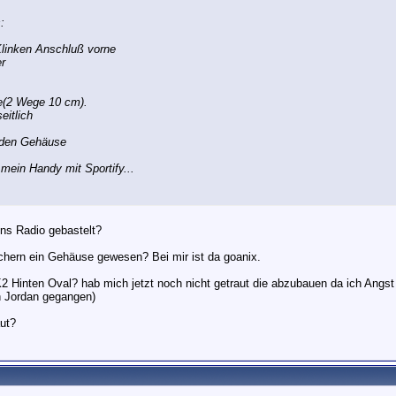
:
Klinken Anschluß vorne
r
e(2 Wege 10 cm).
eitlich
nden Gehäuse
ein Handy mit Sportify...
ins Radio gebastelt?
echern ein Gehäuse gewesen? Bei mir ist da goanix.
K2 Hinten Oval? hab mich jetzt noch nicht getraut die abzubauen da ich Angs
n Jordan gegangen)
ut?