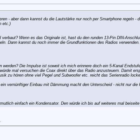
ren - aber dann kannst du die Lautstärke nur noch per Smartphone regeln - d
 etc.)
l verbaut? Wenn es das Originale ist, hast du den runden 13-Pin DIN-Ansch
eln. Dann kannst du noch immer die Grundfunktionen des Radios verwenden.
 werden? Die Impulse ist soweit ich mich erinnere doch ein 5-Kanal Endstuf
h würde mal versuchen die Coax direkt über das Radio anzusteuern. Damit ersp
sik zu hören ohne viel Pegel und Subwoofer etc. reicht das Serienradio locke
 ein vernünftiger Einbau mit Dämmung macht den Unterscheid - nicht nur die 
ermutlich einfach ein Kondensator. Den würde ich bis auf weiteres mal beiseite
.