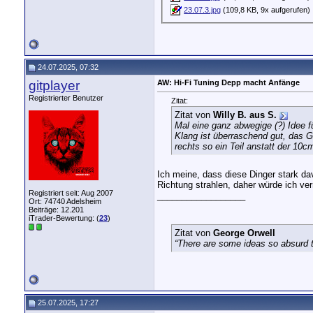
23.07.3.jpg
(109,8 KB, 9x aufgerufen)
24.07.2025, 07:32
gitplayer
AW: Hi-Fi Tuning Depp macht Anfänge
Registrierter Benutzer
Zitat:
Zitat von
Willy B. aus S.
Mal eine ganz abwegige (?) Idee 
Klang ist überraschend gut, das G
rechts so ein Teil anstatt der 10
Ich meine, dass diese Dinger stark da
Richtung strahlen, daher würde ich ver
Registriert seit: Aug 2007
__________________
Ort: 74740 Adelsheim
Beiträge: 12.201
iTrader-Bewertung: (
23
)
Zitat von
George Orwell
“There are some ideas so absurd th
25.07.2025, 17:27