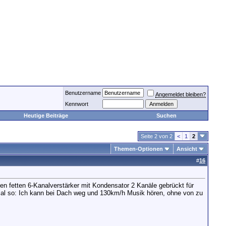
Benutzername
Angemeldet bleiben?
Kennwort
Heutige Beiträge
Suchen
Seite 2 von 2
<
1
2
Themen-Optionen
Ansicht
#
16
nen fetten 6-Kanalverstärker mit Kondensator 2 Kanäle gebrückt für
mal so: Ich kann bei Dach weg und 130km/h Musik hören, ohne von zu