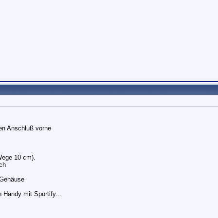
ken Anschluß vorne
Wege 10 cm).
ich
 Gehäuse
Handy mit Sportify...