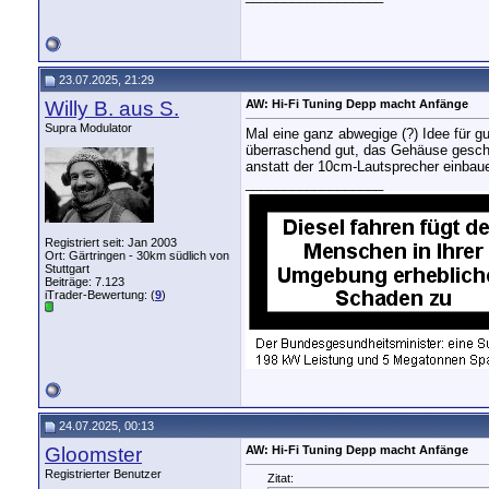
23.07.2025, 21:29
Willy B. aus S.
AW: Hi-Fi Tuning Depp macht Anfänge
Supra Modulator
Mal eine ganz abwegige (?) Idee für g
überraschend gut, das Gehäuse geschlo
anstatt der 10cm-Lautsprecher einbaue
__________________
Registriert seit: Jan 2003
Ort: Gärtringen - 30km südlich von
Stuttgart
Beiträge: 7.123
iTrader-Bewertung: (
9
)
24.07.2025, 00:13
Gloomster
AW: Hi-Fi Tuning Depp macht Anfänge
Registrierter Benutzer
Zitat: