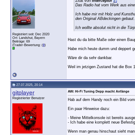
Zitat von
Interceptor
Das Radio hat vom Werk aus eine 
Ich habe mir mit Holz und Kunsth
den Original ABdeckingen gebaut..
Ich wollte absolut nicht in die Tü
Registriert seit: Dec 2020
Ort: Landshut, Bayern
Hast du da bitte Maße oder einen Bau
Beiträge: 69
iTrader-Bewertung: (
0
)
Habe mich heute dumm und deppert g
Wäre dir da sehr dankbar.
Weil im jetzigen Zustand hat die Box
27.07.2025, 20:14
gitplayer
AW: Hi-Fi Tuning Depp macht Anfänge
Registrierter Benutzer
Hab auf dem Handy noch ein Bild vom 
Ein paar Hinweise dazu:
- Meine Mittelkonsole ist bereits ausg
- Ich habe eine komplett neue Befestig
Wenn man genau hinschaut sieht man, 