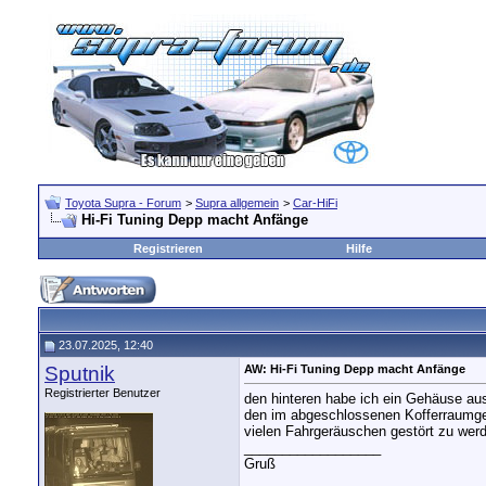
Toyota Supra - Forum
>
Supra allgemein
>
Car-HiFi
Hi-Fi Tuning Depp macht Anfänge
Registrieren
Hilfe
23.07.2025, 12:40
Sputnik
AW: Hi-Fi Tuning Depp macht Anfänge
Registrierter Benutzer
den hinteren habe ich ein Gehäuse aus 
den im abgeschlossenen Kofferraumgeh
vielen Fahrgeräuschen gestört zu werde
__________________
Gruß