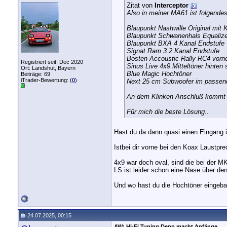
Zitat von
Interceptor
Also in meiner MA61 ist folgendes
Blaupunkt Nashwille Original mit 
Blaupunkt Schwanenhals Equalize
Blaupunkt BXA 4 Kanal Endstufe
Signat Ram 3 2 Kanal Endstufe
Bosten Accoustic Rally RC4 vorn
Registriert seit: Dec 2020
Sinus Live 4x9 Mitteltöner hinten s
Ort: Landshut, Bayern
Blue Magic Hochtöner
Beiträge: 69
iTrader-Bewertung: (
0
)
Next 25 cm Subwoofer im passe
An dem Klinken Anschluß kommt m
Für mich die beste Lösung..
Hast du da dann quasi einen Eingang 
Istbei dir vorne bei den Koax Laustpr
4x9 war doch oval, sind die bei der M
LS ist leider schon eine Nase über de
Und wo hast du die Hochtöner eingeba
24.07.2025, 00:15
AW: Hi-Fi Tuning Depp macht Anfänge