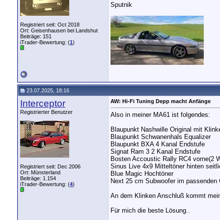
Sputnik
Registriert seit: Oct 2018
Ort: Geisenhausen bei Landshut
Beiträge: 151
iTrader-Bewertung: (
1
)
23.07.2025, 18:16
Interceptor
AW: Hi-Fi Tuning Depp macht Anfänge
Registrierter Benutzer
Also in meiner MA61 ist folgendes:
Blaupunkt Nashwille Original mit Klin
Blaupunkt Schwanenhals Equalizer
Blaupunkt BXA 4 Kanal Endstufe
Signat Ram 3 2 Kanal Endstufe
Bosten Accoustic Rally RC4 vorne(2 
Sinus Live 4x9 Mitteltöner hinten seitl
Registriert seit: Dec 2006
Ort: Münsterland
Blue Magic Hochtöner
Beiträge: 1.154
Next 25 cm Subwoofer im passenden
iTrader-Bewertung: (
4
)
An dem Klinken Anschluß kommt mein 
Für mich die beste Lösung..
__________________