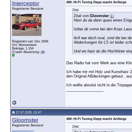
Interceptor
AW: Hi-Fi Tuning Depp macht Anfänge
Registrierter Benutzer
Zitat:
Zitat von
Gloomster
Hast du da dann quasi einen Eing
Istbei dir vorne bei den Koax Lau
4x9 war doch oval, sind die bei d
Registriert seit: Dec 2006
Abdeckungen für LS ist leider sc
Ort: Münsterland
Beiträge: 1.154
Und wo hast du die Hochtöner ein
iTrader-Bewertung: (
4
)
Das Radio hat vom Werk aus eine Klin
Ich habe mir mit Holz und Kunstharz 
den Original ABdeckingen gebaut...auc
Ich wollte absolut nicht in die Türpapp
__________________
27.07.2025, 01:47
Gloomster
AW: Hi-Fi Tuning Depp macht Anfänge
Registrierter Benutzer
Zitat: