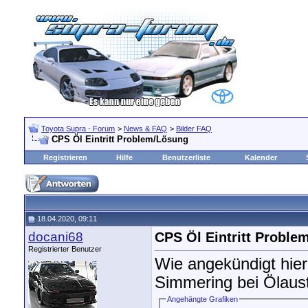
Toyota Supra - Forum
>
News & FAQ
>
Bilder FAQ
CPS Öl Eintritt Problem/Lösung
Registrieren
Hilfe
Benutzerliste
Kalender
18.04.2020, 09:11
docani68
CPS Öl Eintritt Proble
Registrierter Benutzer
Wie angekündigt hier
Simmering bei Ölaustr
Angehängte Grafiken