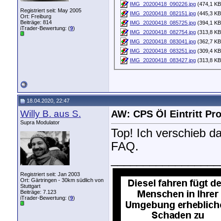
IMG_20200418_090226.jpg
(474,1 KB
Registriert seit: May 2005
IMG_20200418_082151.jpg
(445,3 KB
Ort: Freiburg
Beiträge: 814
IMG_20200418_085725.jpg
(394,1 KB
iTrader-Bewertung: (
9
)
IMG_20200418_082754.jpg
(313,8 KB
IMG_20200418_083041.jpg
(362,7 KB
IMG_20200418_083251.jpg
(309,4 KB
IMG_20200418_083427.jpg
(313,8 KB
18.04.2020, 22:47
Willy B. aus S.
AW: CPS Öl Eintritt P
Supra Modulator
Top! Ich verschieb da
FAQ.
_________________
Registriert seit: Jan 2003
Ort: Gärtringen - 30km südlich von
Stuttgart
Beiträge: 7.123
iTrader-Bewertung: (
9
)