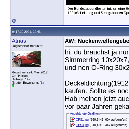
17.10.2021, 22:43
Atnas
AW: Nockenwellengebe
Registrierter Benutzer
hi, du brauchst ja nu
Simmerring 10x20x7, 
und nen O-Ring 30x2
Registriert seit: May 2012
Ort: Herten
Beiträge: 147
Deckeldichtung(1912
iTrader-Bewertung: (
3
)
kaufen. Sollte es no
Hab meinen jetzt auc
vor paar Jahren geka
Angehängte Grafiken
CPS1.jpg
(869,5 KB, 60x aufgerufen)
CPS3.jpg
(610,4 KB, 44x aufgerufen)