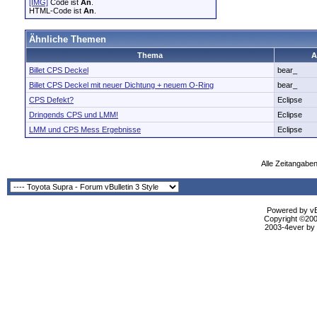
[IMG]
Code ist
An
.
HTML-Code ist
An
.
Ähnliche Themen
Thema
A
Billet CPS Deckel
bear_
Billet CPS Deckel mit neuer Dichtung + neuem O-Ring
bear_
CPS Defekt?
Eclipse
Dringends CPS und LMM!
Eclipse
LMM und CPS Mess Ergebnisse
Eclipse
Alle Zeitangaben
Powered by vBu
Copyright ©2000
2003-4ever by B