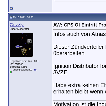
19.10.2021, 08:36
Grizzly
AW: CPS Öl Eintritt P
Super Moderator
Infos auch von Atnas
Dieser Zündverteiler
überarbeiten
Registriert seit: Jan 2003
Ort: Minden
Ignition Distributor
Beiträge: 4.896
iTrader-Bewertung: (
69
)
3VZE
Habe extra keinen Eb
erhalten bleibt wenn 
_________________
Motivation ist die In