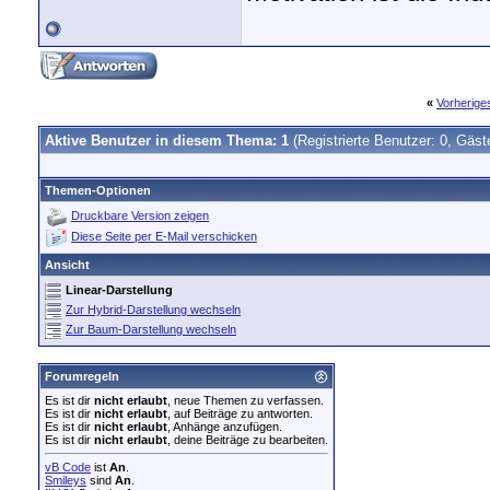
«
Vorherig
Aktive Benutzer in diesem Thema: 1
(Registrierte Benutzer: 0, Gäst
Themen-Optionen
Druckbare Version zeigen
Diese Seite per E-Mail verschicken
Ansicht
Linear-Darstellung
Zur Hybrid-Darstellung wechseln
Zur Baum-Darstellung wechseln
Forumregeln
Es ist dir
nicht erlaubt
, neue Themen zu verfassen.
Es ist dir
nicht erlaubt
, auf Beiträge zu antworten.
Es ist dir
nicht erlaubt
, Anhänge anzufügen.
Es ist dir
nicht erlaubt
, deine Beiträge zu bearbeiten.
vB Code
ist
An
.
Smileys
sind
An
.