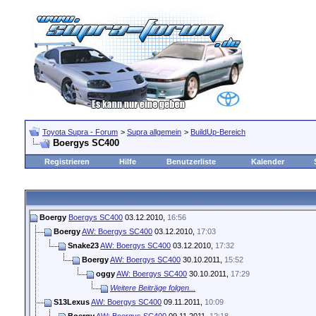
Toyota Supra - Forum
>
Supra allgemein
>
BuildUp-Bereich
Boergys SC400
Registrieren
Hilfe
Benutzerliste
Kalender
Boergy
Boergys SC400
03.12.2010,
16:56
Boergy
AW: Boergys SC400
03.12.2010,
17:03
Snake23
AW: Boergys SC400
03.12.2010,
17:32
Boergy
AW: Boergys SC400
30.10.2011,
15:52
oggy
AW: Boergys SC400
30.10.2011,
17:29
Weitere Beiträge folgen...
S13Lexus
AW: Boergys SC400
09.11.2011,
10:09
Boergy
AW: Boergys SC400
09.11.2011,
12:18