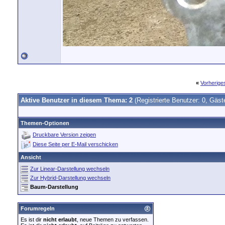
«
Vorherig
Aktive Benutzer in diesem Thema: 2
(Registrierte Benutzer: 0, Gäst
Themen-Optionen
Druckbare Version zeigen
Diese Seite per E-Mail verschicken
Ansicht
Zur Linear-Darstellung wechseln
Zur Hybrid-Darstellung wechseln
Baum-Darstellung
Forumregeln
Es ist dir
nicht erlaubt
, neue Themen zu verfassen.