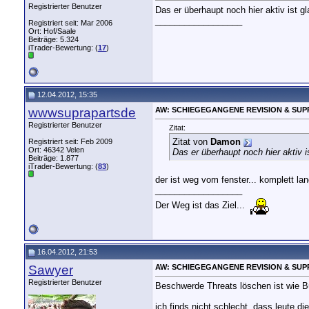
Registrierter Benutzer
Das er überhaupt noch hier aktiv ist 
__________________
Registriert seit: Mar 2006
Ort: Hof/Saale
Beiträge: 5.324
iTrader-Bewertung: (
17
)
12.04.2012, 15:35
wwwsuprapartsde
AW: SCHIEGEGANGENE REVISION & SUP
Registrierter Benutzer
Zitat:
Zitat von
Damon
Registriert seit: Feb 2009
Ort: 46342 Velen
Das er überhaupt noch hier aktiv 
Beiträge: 1.877
iTrader-Bewertung: (
83
)
der ist weg vom fenster... komplett 
__________________
Der Weg ist das Ziel...
16.04.2012, 21:53
Sawyer
AW: SCHIEGEGANGENE REVISION & SUP
Registrierter Benutzer
Beschwerde Threats löschen ist wie B
ich finds nicht schlecht, dass leute 