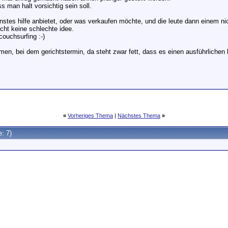
s man halt vorsichtig sein soll.
rnstes hilfe anbietet, oder was verkaufen möchte, und die leute dann einem ni
cht keine schlechte idee.
ouchsurfing :-)
n, bei dem gerichtstermin, da steht zwar fett, dass es einen ausführlichen be
«
Vorheriges Thema
|
Nächstes Thema
»
e: 7)