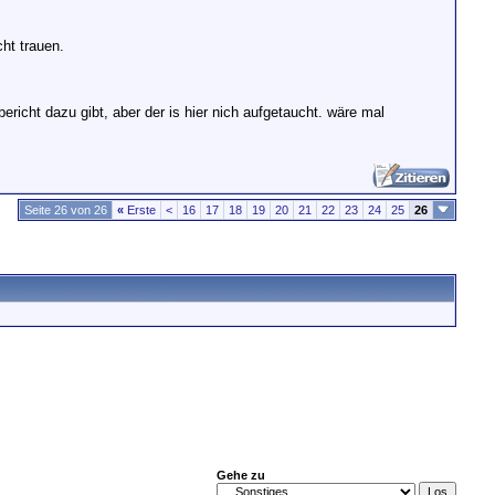
cht trauen.
richt dazu gibt, aber der is hier nich aufgetaucht. wäre mal
Seite 26 von 26
«
Erste
<
16
17
18
19
20
21
22
23
24
25
26
Gehe zu