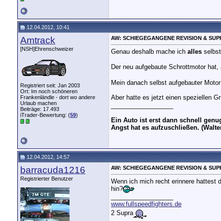
12.04.2012, 10:41
Amtrack
AW: SCHIEGEGANGENE REVISION & SUP
[NSH]Ehrenschweizer
Genau deshalb mache ich
alles
selbst
Der neu aufgebaute Schrottmotor hat, 
Mein danach selbst aufgebauter Motor 
Registriert seit: Jan 2003
Ort: Im noch schöneren
Aber hatte es jetzt einen speziellen
Frankenländle - dort wo andere
Urlaub machen
__________________
Beiträge: 17.493
iTrader-Bewertung: (
59
)
Ein Auto ist erst dann schnell gen
Angst hat es aufzuschließen. (Walte
12.04.2012, 14:57
barracuda1216
AW: SCHIEGEGANGENE REVISION & SUP
Registrierter Benutzer
Wenn ich mich recht erinnere hattes
hin?
__________________
www.fullspeedfighters.de
2 Supra