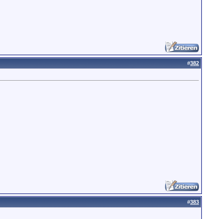
#
382
#
383