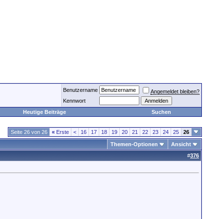
Benutzername
Angemeldet bleiben?
Kennwort
Heutige Beiträge
Suchen
Seite 26 von 26
«
Erste
<
16
17
18
19
20
21
22
23
24
25
26
Themen-Optionen
Ansicht
#
376