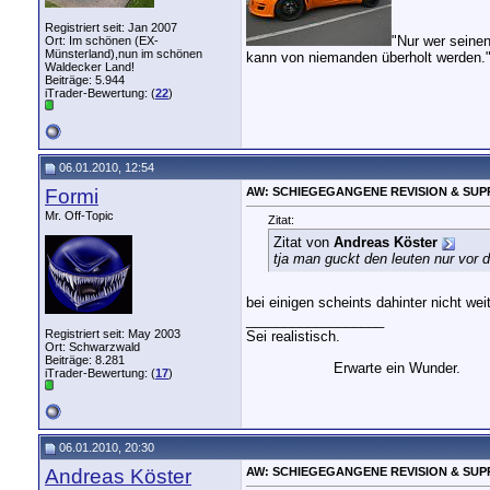
Registriert seit: Jan 2007
"Nur wer seine
Ort: Im schönen (EX-
Münsterland),nun im schönen
kann von niemanden überholt werden.
Waldecker Land!
Beiträge: 5.944
iTrader-Bewertung: (
22
)
06.01.2010, 12:54
Formi
AW: SCHIEGEGANGENE REVISION & SUP
Mr. Off-Topic
Zitat:
Zitat von
Andreas Köster
tja man guckt den leuten nur vor dem
bei einigen scheints dahinter nicht w
__________________
Registriert seit: May 2003
Sei realistisch.
Ort: Schwarzwald
Beiträge: 8.281
Erwarte ein Wunder.
iTrader-Bewertung: (
17
)
06.01.2010, 20:30
Andreas Köster
AW: SCHIEGEGANGENE REVISION & SUP