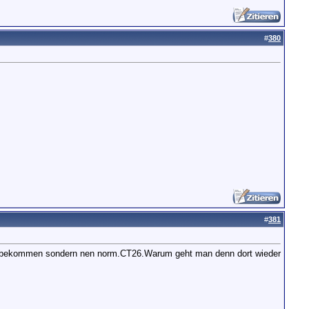
#
380
#
381
er bekommen sondern nen norm.CT26.Warum geht man denn dort wieder