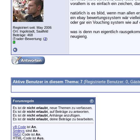
vorallem is es einfach ein zeichen, das
natürlich is es blöd, wenn man allen e
ein ebay bewertungssystem wär viellei
oder gar ein Vouching system wie auf c
Registriert seit: May 2006
Ort: Ingolstadt, Saalfeld
was is denn nun eigentlich rausgekomme
Beiträge: 468
neugierig.
iTrader-Bewertung: (
2
)
Aktive Benutzer in diesem Thema: 7
(Registrierte Benutzer: 0, Gäst
Forumregeln
Es ist dir
nicht erlaubt
, neue Themen zu verfassen.
Es ist dir
nicht erlaubt
, auf Beiträge zu antworten.
Es ist dir
nicht erlaubt
, Anhänge anzufügen.
Es ist dir
nicht erlaubt
, deine Beiträge zu bearbeiten.
vB Code
ist
An
.
Smileys
sind
An
.
[IMG]
Code ist
An
.
HTML-Code ist
Aus
.