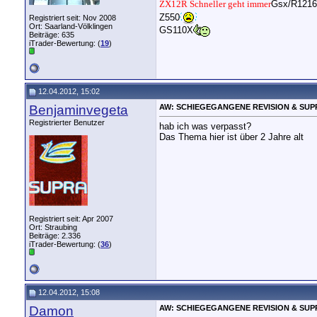
ZX12R Schneller geht immer
Gsx/R1216 L
Z550
Registriert seit: Nov 2008
Ort: Saarland-Völklingen
GS110X
Beiträge: 635
iTrader-Bewertung: (
19
)
12.04.2012, 15:02
Benjaminvegeta
AW: SCHIEGEGANGENE REVISION & SUP
Registrierter Benutzer
hab ich was verpasst?
Das Thema hier ist über 2 Jahre alt
Registriert seit: Apr 2007
Ort: Straubing
Beiträge: 2.336
iTrader-Bewertung: (
36
)
12.04.2012, 15:08
Damon
AW: SCHIEGEGANGENE REVISION & SUP