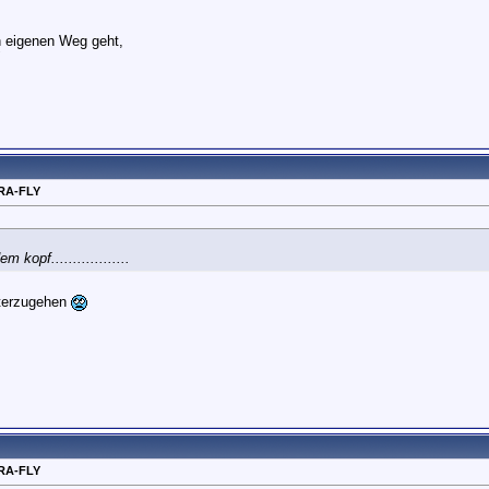
n eigenen Weg geht,
"
RA-FLY
 kopf..................
eiterzugehen
RA-FLY