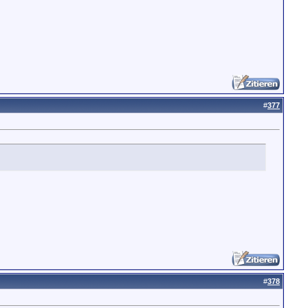
#
377
#
378