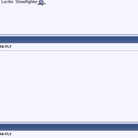
ucifer. Streetfighter
RA-FLY
RA-FLY