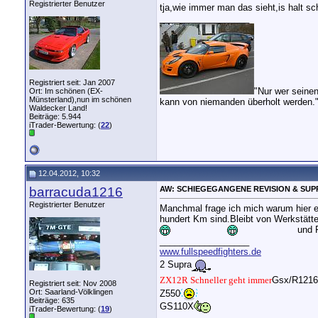
Registrierter Benutzer
tja,wie immer man das sieht,is halt sch
__________________
Registriert seit: Jan 2007
"Nur wer seine
Ort: Im schönen (EX-
Münsterland),nun im schönen
kann von niemanden überholt werden.
Waldecker Land!
Beiträge: 5.944
iTrader-Bewertung: (
22
)
12.04.2012, 10:32
barracuda1216
AW: SCHIEGEGANGENE REVISION & SUP
Registrierter Benutzer
Manchmal frage ich mich warum hier ein
hundert Km sind.Bleibt von Werkstätt
und F
__________________
www.fullspeedfighters.de
2 Supra
ZX12R Schneller geht immer
Gsx/R1216 L
Registriert seit: Nov 2008
Ort: Saarland-Völklingen
Z550
Beiträge: 635
GS110X
iTrader-Bewertung: (
19
)