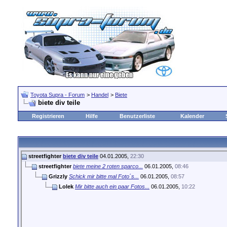
Toyota Supra - Forum
>
Handel
>
Biete
biete div teile
Registrieren
Hilfe
Benutzerliste
Kalender
streetfighter
biete div teile
04.01.2005,
22:30
streetfighter
biete meine 2 roten sparco...
06.01.2005,
08:46
Grizzly
Schick mir bitte mal Foto´s...
06.01.2005,
08:57
Lolek
Mir bitte auch ein paar Fotos...
06.01.2005,
10:22