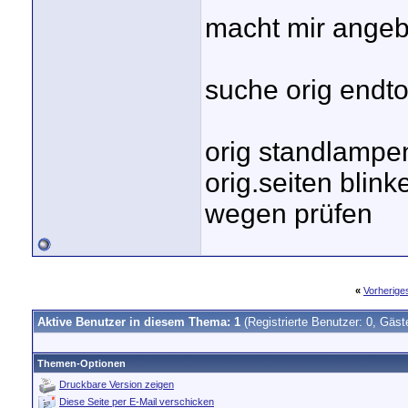
macht mir angeb
suche orig endto
orig standlampe
orig.seiten blink
wegen prüfen
«
Vorherig
Aktive Benutzer in diesem Thema: 1
(Registrierte Benutzer: 0, Gäst
Themen-Optionen
Druckbare Version zeigen
Diese Seite per E-Mail verschicken