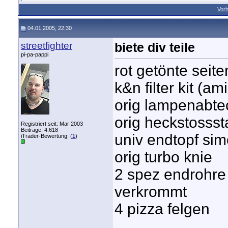
Vorh
04.01.2005, 22:30
streetfighter
biete div teile
pi-pa-pappi
rot getönte seite
k&n filter kit (a
orig lampenabt
orig heckstossst
Registriert seit: Mar 2003
Beiträge: 4.618
univ endtopf si
iTrader-Bewertung: (
1
)
orig turbo knie
2 spez endrohr
verkrommt
4 pizza felgen