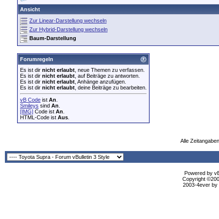
Ansicht
Zur Linear-Darstellung wechseln
Zur Hybrid-Darstellung wechseln
Baum-Darstellung
Forumregeln
Es ist dir
nicht erlaubt
, neue Themen zu verfassen.
Es ist dir
nicht erlaubt
, auf Beiträge zu antworten.
Es ist dir
nicht erlaubt
, Anhänge anzufügen.
Es ist dir
nicht erlaubt
, deine Beiträge zu bearbeiten.
vB Code
ist
An
.
Smileys
sind
An
.
[IMG]
Code ist
An
.
HTML-Code ist
Aus
.
Alle Zeitangaben
Powered by vBu
Copyright ©2000
2003-4ever by B