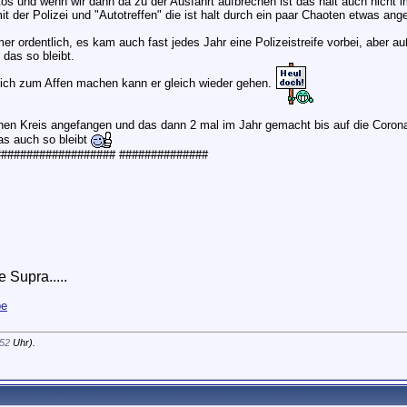
tos und wenn wir dann da zu der Ausfahrt aufbrechen ist das halt auch nicht
 mit der Polizei und "Autotreffen" die ist halt durch ein paar Chaoten etwas an
er ordentlich, es kam auch fast jedes Jahr eine Polizeistreife vorbei, aber 
 das so bleibt.
ich zum Affen machen kann er gleich wieder gehen.
inen Kreis angefangen und das dann 2 mal im Jahr gemacht bis auf die Corona
as auch so bleibt
################## ##############
 Supra.....
pe
:52
Uhr).