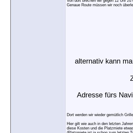
Von dort brechen wir gegen 12 Uhr zu 
Genaue Route müssen wir noch überlege
alternativ kann ma
Z
Adresse fürs Nav
Dort werden wir wieder gemütlich Gril
Hier gilt wie auch in den letzten Jah
diese Kosten und die Platzmiete etwas 
(Platzmiete ist ja schon zum letzten T