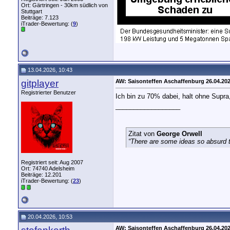
Ort: Gärtringen - 30km südlich von
Stuttgart
Beiträge: 7.123
iTrader-Bewertung: (
9
)
13.04.2026, 10:43
gitplayer
AW: Saisonteffen Aschaffenburg 26.04.20
Registrierter Benutzer
Ich bin zu 70% dabei, halt ohne Supra
__________________
Zitat von
George Orwell
“There are some ideas so absurd th
Registriert seit: Aug 2007
Ort: 74740 Adelsheim
Beiträge: 12.201
iTrader-Bewertung: (
23
)
20.04.2026, 10:53
AW: Saisonteffen Aschaffenburg 26.04.20