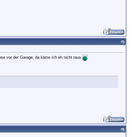
#
5
hse vor der Garage, da käme ich eh nicht raus.
#
6