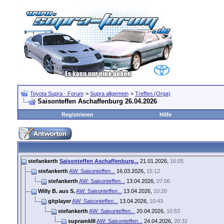
Toyota Supra - Forum
>
Supra allgemein
>
Treffen (Orga)
Saisonteffen Aschaffenburg 26.04.2026
Registrieren
Hilfe
stefankerth
Saisonteffen Aschaffenburg...
21.01.2026,
16:05
stefankerth
AW: Saisonteffen...
16.03.2026,
15:12
stefankerth
AW: Saisonteffen...
13.04.2026,
07:06
Willy B. aus S.
AW: Saisonteffen...
13.04.2026,
10:20
gitplayer
AW: Saisonteffen...
13.04.2026,
10:43
stefankerth
AW: Saisonteffen...
20.04.2026,
10:53
supramkIII
AW: Saisonteffen...
24.04.2026,
20:32