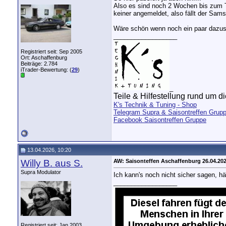
Also es sind noch 2 Wochen bis zum Tr
keiner angemeldet, also fällt der Sams
Wäre schön wenn noch ein paar dazusto
__________________
Registriert seit: Sep 2005
Ort: Aschaffenburg
Beiträge: 2.784
iTrader-Bewertung: (
29
)
_
Teile & Hilfestellung rund um die
K's Technik & Tuning - Shop
Telegram Supra & Saisontreffen Grup
Facebook Saisontreffen Gruppe
13.04.2026, 10:20
Willy B. aus S.
AW: Saisonteffen Aschaffenburg 26.04.20
Supra Modulator
Ich kann's noch nicht sicher sagen, h
__________________
Registriert seit: Jan 2003