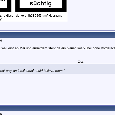
26
, weil erst ab Mai und außerdem steht da ein blauer Rostkübel ohne Vorderac
Zitat:
at only an intellectual could believe them.”
26