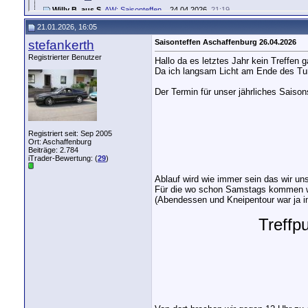
Willy B. aus S.
AW: Saisonteffen...
24.04.2026,
21:19
21.01.2026, 16:05
stefankerth
Saisonteffen Aschaffenburg 26.04.2026
Registrierter Benutzer
Hallo da es letztes Jahr kein Treffen
Da ich langsam Licht am Ende des Tun
Der Termin für unser jährliches Saisonst
Registriert seit: Sep 2005
Ort: Aschaffenburg
Beiträge: 2.784
iTrader-Bewertung: (
29
)
Ablauf wird wie immer sein das wir uns
Für die wo schon Samstags kommen wo
(Abendessen und Kneipentour war ja i
Treffp