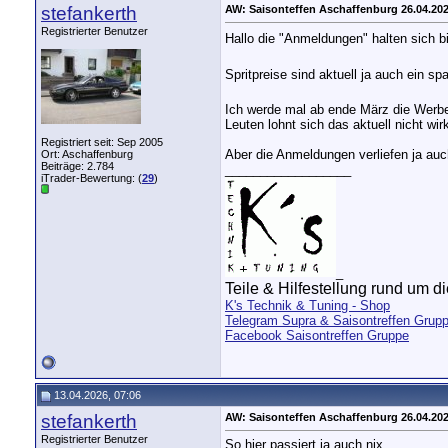
stefankerth
AW: Saisonteffen Aschaffenburg 26.04.20
Registrierter Benutzer
Hallo die "Anmeldungen" halten sich bi
Spritpreise sind aktuell ja auch ein 
Ich werde mal ab ende März die Werbet
Leuten lohnt sich das aktuell nicht wirk
Registriert seit: Sep 2005
Aber die Anmeldungen verliefen ja auch
Ort: Aschaffenburg
Beiträge: 2.784
__________________
iTrader-Bewertung: (
29
)
_
Teile & Hilfestellung rund um die
K's Technik & Tuning - Shop
Telegram Supra & Saisontreffen Grup
Facebook Saisontreffen Gruppe
13.04.2026, 07:06
stefankerth
AW: Saisonteffen Aschaffenburg 26.04.20
Registrierter Benutzer
So hier passiert ja auch nix....