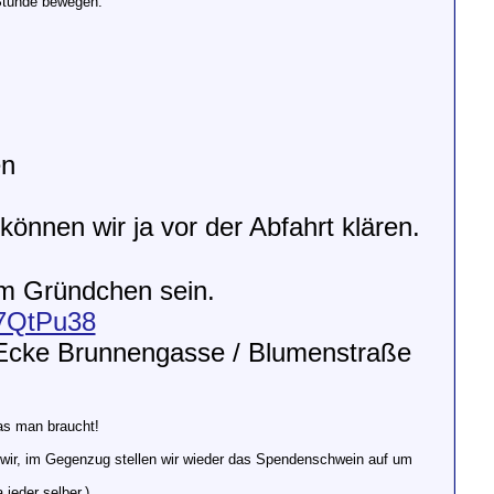
 Stunde bewegen.
en
können wir ja vor der Abfahrt klären.
 im Gründchen sein.
B7QtPu38
g Ecke Brunnengasse / Blumenstraße
was man braucht!
en wir, im Gegenzug stellen wir wieder das Spendenschwein auf um
jeder selber.)