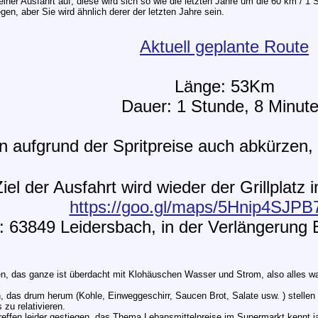
einer Ausfahrt auf, diese wird sich so wie die letzten Jahre um die 60 km / 1
n, aber Sie wird ähnlich derer der letzten Jahre sein.
Aktuell geplante Route
Länge: 53Km
Dauer: 1 Stunde, 8 Minut
n aufgrund der Spritpreise auch abkürzen, 
iel der Ausfahrt wird wieder der Grillplatz
https://goo.gl/maps/5Hnip4SJP
i: 63849 Leidersbach, in der Verlängerun
len, das ganze ist überdacht mit Klohäuschen Wasser und Strom, also alles 
ren, das drum herum (Kohle, Einweggeschirr, Saucen Brot, Salate usw. ) stell
zu relativieren.
reffen leider gestiegen, das Thema Lebansmittelpreise im Supermarkt kennt ja 