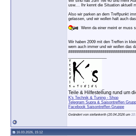
Wir sind halt zum Teil 40 und mehr Au
usw.... Ihr kennt die Situation aktuell
Also wir parken an dem Treffpunkt imm
gelassen, und wir wollen halt auch das
Wenn da einer meint er muss s
Wir haben 2009 mit den Treffen in kle
wem auch immer und wir wollen das d
################################
__________________
_
Teile & Hilfestellung rund um die
K's Technik & Tuning - Shop
Telegram Supra & Saisontreffen Grup
Facebook Saisontreffen Gruppe
Geändert von stefankerth (20.04.2026 um
10
16.03.2026, 15:12