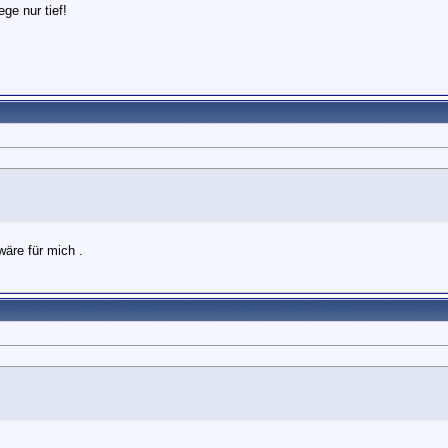
ege nur tief!
äre für mich .