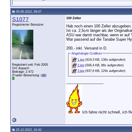
09.08.2022, 08:07
S1077
100 Zeller
Registrierter Benutzer
Hab noch einen 100 Zeller abzugeben.
Ist ca. 2,5cm länger als der Originalk
ASU war damit machbar, wenn er auf 
War passend auf die Tanabe Super Hype
200,- inkl. Versand in D.
Angehängte Grafiken
1.jpg
(919,3 KB, 136x aufgerufen)
Registriert seit: Feb 2005
2.jpg
(506,4 KB, 98x aufgerufen)
Ort: Aspach
3.jpg
(937,6 KB, 129x aufgerufen)
Beiträge: 2.472
iTrader-Bewertung: (
40
)
__________________
Ich fahre nicht schnell, ich fli
25.12.2022, 10:42