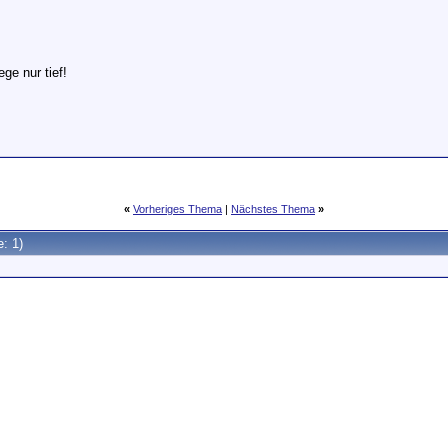
ege nur tief!
«
Vorheriges Thema
|
Nächstes Thema
»
e: 1)