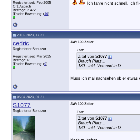
Registriert seit: Feb 2005
Ich fahre nicht schnell, ich fli
Ort: Aspach
Beiträge: 2.472
iTrader-Bewertung: (
40
)
20.02.2023, 17:31
cedric
AW: 100 Zeller
Registrierter Benutzer
Zitat:
Zitat von
S1077
Registriert seit: Mar 2015
Beiträge: 61
Brauch Platz…
iTrader-Bewertung: (
0
)
180,- inkl. Versand in D.
Muss ich mal nachsehen ob er etwas w
05.04.2023, 07:21
S1077
AW: 100 Zeller
Registrierter Benutzer
Zitat:
Zitat von
S1077
Brauch Platz…
180,- inkl. Versand in D.