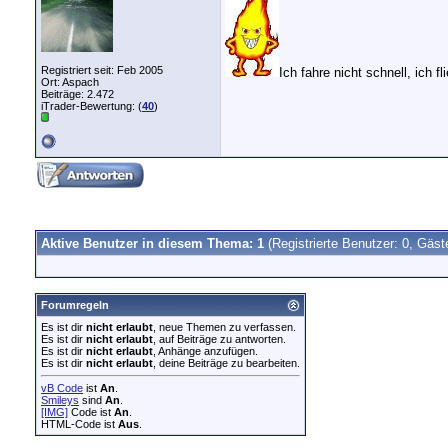
Registriert seit: Feb 2005
Ich fahre nicht schnell, ich fli
Ort: Aspach
Beiträge: 2.472
iTrader-Bewertung: (
40
)
Aktive Benutzer in diesem Thema: 1
(Registrierte Benutzer: 0, Gäst
Forumregeln
Es ist dir
nicht erlaubt
, neue Themen zu verfassen.
Es ist dir
nicht erlaubt
, auf Beiträge zu antworten.
Es ist dir
nicht erlaubt
, Anhänge anzufügen.
Es ist dir
nicht erlaubt
, deine Beiträge zu bearbeiten.
vB Code
ist
An
.
Smileys
sind
An
.
[IMG]
Code ist
An
.
HTML-Code ist
Aus
.