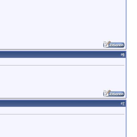
#
6
#
7