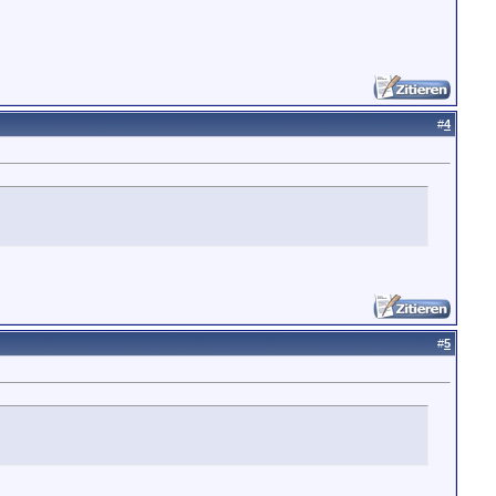
#
4
#
5