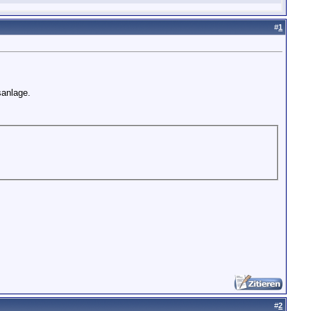
#
1
sanlage.
#
2