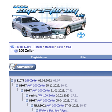
Toyota Supra - Forum
>
Handel
>
Biete
>
MKIII
100 Zeller
Registrieren
Hilfe
S1077
100 Zeller
09.08.2022,
08:07
S1077
AW: 100 Zeller
25.12.2022,
10:42
S1077
AW: 100 Zeller
31.01.2023,
07:41
cedric
AW: 100 Zeller
20.02.2023,
17:31
S1077
AW: 100 Zeller
05.04.2023,
07:21
Nick2002
AW: 100 Zeller
27.06.2023,
18:57
Weitere Beiträge folgen...