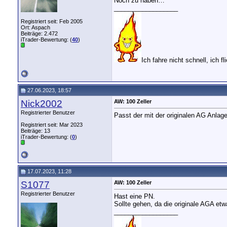
Noch zu haben…
__________________
Registriert seit: Feb 2005
Ort: Aspach
Beiträge: 2.472
iTrader-Bewertung: (
40
)
Ich fahre nicht schnell, ich fli
27.06.2023, 18:57
Nick2002
AW: 100 Zeller
Registrierter Benutzer
Passt der mit der originalen AG Anlag
Registriert seit: Mar 2023
Beiträge: 13
iTrader-Bewertung: (
0
)
17.07.2023, 11:28
S1077
AW: 100 Zeller
Registrierter Benutzer
Hast eine PN.
Sollte gehen, da die originale AGA etw
__________________