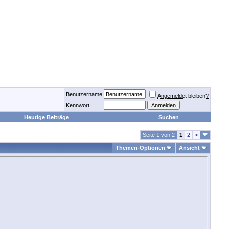
Benutzername
Angemeldet bleiben?
Kennwort
Heutige Beiträge
Suchen
Seite 1 von 2
1
2
>
Themen-Optionen
Ansicht