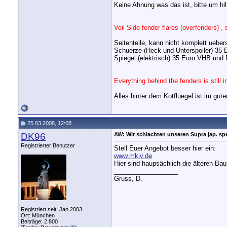
Keine Ahnung was das ist, bitte um hil
Veil Side fender flares (overfenders) , 
Seitenteile, kann nicht komplett ueber
Schuerze (Heck und Unterspoiler) 35
Spiegel (elektrisch) 35 Euro VHB und
Everything behind the fenders is still 
Alles hinter dem Kotfluegel ist im gut
25.03.2008, 12:08
DK96
AW: Wir schlachten unseren Supra jap. spe
Registrierter Benutzer
Stell Euer Angebot besser hier ein:
www.mkiv.de
Hier sind haupsächlich die älteren Bau
__________________
Gruss, D.
Registriert seit: Jan 2003
Ort: München
Beiträge: 2.800