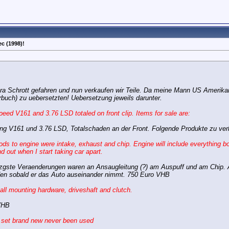
c (1998)!
a Schrott gefahren und nun verkaufen wir Teile. Da meine Mann US Amerikaner
rbuch) zu uebersetzten! Uebersetzung jeweils darunter.
ed V161 and 3.76 LSD totaled on front clip. Items for sale are:
ng V161 und 3.76 LSD, Totalschaden an der Front. Folgende Produkte zu ver
 to engine were intake, exhaust and chip. Engine will include everything b
nd out when I start taking car apart.
zgste Veraenderungen waren an Ansaugleitung (?) am Auspuff und am Chip. A
inden sobald er das Auto auseinander nimmt. 750 Euro VHB
ll mounting hardware, driveshaft and clutch.
VHB
 set brand new never been used