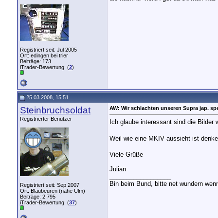
Registriert seit: Jul 2005
Ort: edingen bei trier
Beiträge: 173
iTrader-Bewertung: (
2
)
25.03.2008, 15:51
Steinbruchsoldat
AW: Wir schlachten unseren Supra jap. spe
Registrierter Benutzer
Ich glaube interessant sind die Bilder
Weil wie eine MKIV aussieht ist denk
Viele Grüße
Julian
__________________
Bin beim Bund, bitte net wundern wen
Registriert seit: Sep 2007
Ort: Blaubeuren (nähe Ulm)
Beiträge: 2.795
iTrader-Bewertung: (
37
)