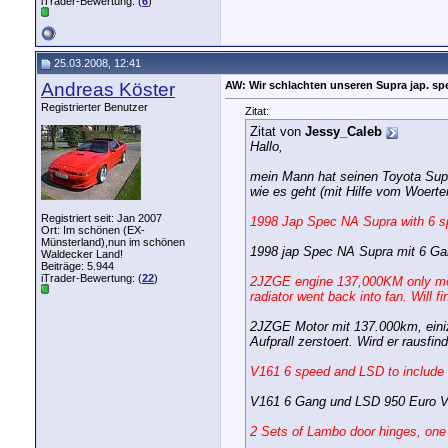
iTrader-Bewertung: (
6
)
25.03.2008, 12:41
Andreas Köster
AW: Wir schlachten unseren Supra jap. spe
Registrierter Benutzer
Zitat:
Zitat von
Jessy_Caleb
Hallo,
mein Mann hat seinen Toyota Supr
wie es geht (mit Hilfe vom Woerte
Registriert seit: Jan 2007
1998 Jap Spec NA Supra with 6 spe
Ort: Im schönen (EX-
Münsterland),nun im schönen
1998 jap Spec NA Supra mit 6 Ga
Waldecker Land!
Beiträge: 5.944
iTrader-Bewertung: (
22
)
2JZGE engine 137,000KM only mods
radiator went back into fan. Will fi
2JZGE Motor mit 137.000km, eini
Aufprall zerstoert. Wird er rausf
V161 6 speed and LSD to include a
V161 6 Gang und LSD 950 Euro 
2 Sets of Lambo door hinges, one