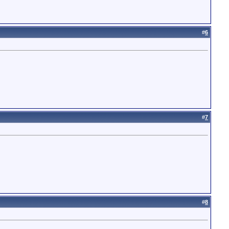
#
6
#
7
#
8