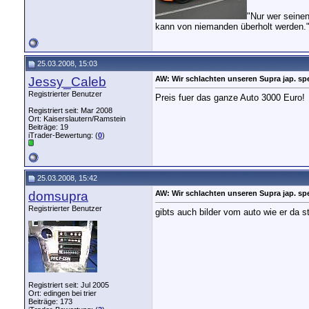
"Nur wer seine
kann von niemanden überholt werden.
25.03.2008, 15:03
Jessy_Caleb
AW: Wir schlachten unseren Supra jap. spe
Registrierter Benutzer
Preis fuer das ganze Auto 3000 Euro!
Registriert seit: Mar 2008
Ort: Kaiserslautern/Ramstein
Beiträge: 19
iTrader-Bewertung: (
0
)
25.03.2008, 15:42
domsupra
AW: Wir schlachten unseren Supra jap. spe
Registrierter Benutzer
gibts auch bilder vom auto wie er da s
Registriert seit: Jul 2005
Ort: edingen bei trier
Beiträge: 173