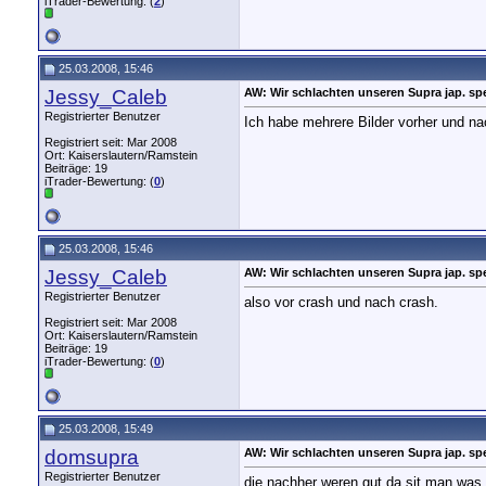
iTrader-Bewertung: (
2
)
25.03.2008, 15:46
Jessy_Caleb
AW: Wir schlachten unseren Supra jap. spe
Registrierter Benutzer
Ich habe mehrere Bilder vorher und n
Registriert seit: Mar 2008
Ort: Kaiserslautern/Ramstein
Beiträge: 19
iTrader-Bewertung: (
0
)
25.03.2008, 15:46
Jessy_Caleb
AW: Wir schlachten unseren Supra jap. spe
Registrierter Benutzer
also vor crash und nach crash.
Registriert seit: Mar 2008
Ort: Kaiserslautern/Ramstein
Beiträge: 19
iTrader-Bewertung: (
0
)
25.03.2008, 15:49
domsupra
AW: Wir schlachten unseren Supra jap. spe
Registrierter Benutzer
die nachher weren gut da sit man was 