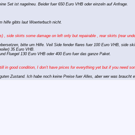
eine Set ist nagelneu. Beider fuer 650 Euro VHB oder einzeln auf Anfrage.
 hilfe gibts laut Woerterbuch nicht.
s) , side skirts some damage on left only but repairable , rear skirts (rear und
ebersetzen, bitte um Hilfe. Veil Side fender flares fuer 100 Euro VHB, side sk
oiler) 35 Euro VHB.
 und Fluegel 130 Euro VHB oder 400 Euro fuer das ganze Paket.
till in good condition, I don’t have prices for everything yet but if you need 
m guten Zustand. Ich habe noch keine Preise fuer Alles, aber wer was braucht 