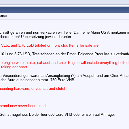
998)!
rott gefahren und nun verkaufen wir Teile. Da meine Mann US Amerikaner ist
ebersetzten! Uebersetzung jeweils darunter.
161 and 3.76 LSD totaled on front clip. Items for sale are:
61 und 3.76 LSD, Totalschaden an der Front. Folgende Produkte zu verkauf
ngine were intake, exhaust and chip. Engine will include everything bolted
t taking car apart.
 Veraenderungen waren an Ansaugleitung (?) am Auspuff und am Chip. Anbaut
er das Auto auseinander nimmt. 750 Euro VHB
ounting hardware, driveshaft and clutch.
 brand new never been used
Set ist nagelneu. Beider fuer 650 Euro VHB oder einzeln auf Anfrage.