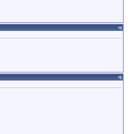
#
4
#
5