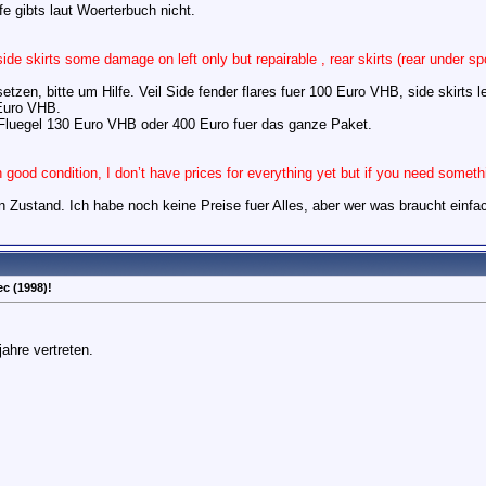
fe gibts laut Woerterbuch nicht.
side skirts some damage on left only but repairable , rear skirts (rear under sp
setzen, bitte um Hilfe. Veil Side fender flares fuer 100 Euro VHB, side skirts
 Euro VHB.
 Fluegel 130 Euro VHB oder 400 Euro fuer das ganze Paket.
in good condition, I don’t have prices for everything yet but if you need somet
en Zustand. Ich habe noch keine Preise fuer Alles, aber wer was braucht einf
c (1998)!
jahre vertreten.