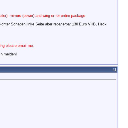
oiler), mirrors (power) and wing or for entire package
 leichter Schaden linke Seite aber reparierbar 130 Euro VHB, Heck
hing please email me.
ach melden!
#
2