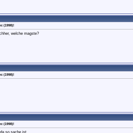
c (1998)!
achher, welche magste?
c (1998)!
c (1998)!
da so sache ist