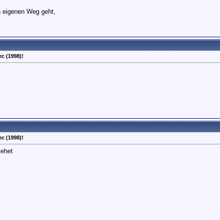
n eigenen Weg geht,
"
c (1998)!
c (1998)!
tehet