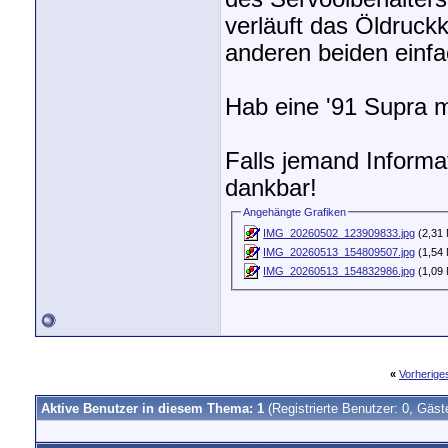
verläuft das Öldruck
anderen beiden einfa
Hab eine '91 Supra m
Falls jemand Informa
dankbar!
Angehängte Grafiken
IMG_20260502_123909833.jpg
(2,31 
IMG_20260513_154809507.jpg
(1,54 
IMG_20260513_154832986.jpg
(1,09 
«
Vorherig
Aktive Benutzer in diesem Thema: 1
(Registrierte Benutzer: 0, Gäst