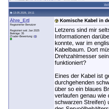
Vorh
gitplayer
AW: Komische Kabel in der...
20.05.2026,
12:50
Andreas-M
AW: Komische Kabel in der...
20.05.2026,
17:35
13.05.2026, 19:11
Ähre_Ertl
AW: Komische Kabel in der...
21.05.2026,
18:16
Ähre_Ertl
Komische Kabel in d
Ähre_Ertl
AW: Komische Kabel in der...
21.05.2026,
18:21
gitplayer
AW: Komische Kabel in der...
21.05.2026,
21:03
Registrierter Benutzer
Letzens sind mir sel
Registriert seit: Jan 2025
Beiträge: 35
Informationen darüber
iTrader-Bewertung: (
0
)
konnte, war im engl
Kabelbaum. Dort müs
Drehzahlmesser sein
funktioniert?
Eines der Kabel ist 
durchgehenden schwar
über so ein blaues B
verlaufen genau wie
schwarzen Streifen) 
des Servoölbehälters