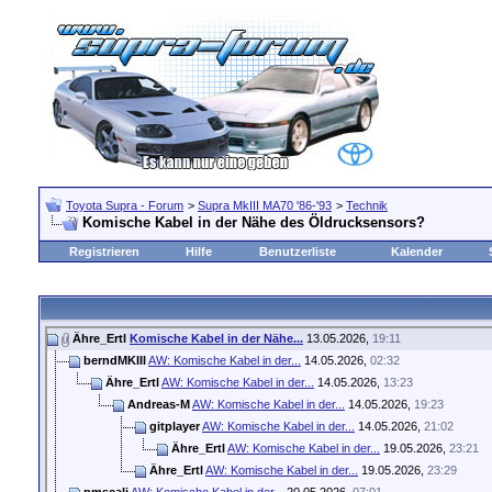
Toyota Supra - Forum
>
Supra MkIII MA70 '86-'93
>
Technik
Komische Kabel in der Nähe des Öldrucksensors?
Registrieren
Hilfe
Benutzerliste
Kalender
Ähre_Ertl
Komische Kabel in der Nähe...
13.05.2026,
19:11
berndMKIII
AW: Komische Kabel in der...
14.05.2026,
02:32
Ähre_Ertl
AW: Komische Kabel in der...
14.05.2026,
13:23
Andreas-M
AW: Komische Kabel in der...
14.05.2026,
19:23
gitplayer
AW: Komische Kabel in der...
14.05.2026,
21:02
Ähre_Ertl
AW: Komische Kabel in der...
19.05.2026,
23:21
Ähre_Ertl
AW: Komische Kabel in der...
19.05.2026,
23:29
pmscali
AW: Komische Kabel in der...
20.05.2026,
07:01