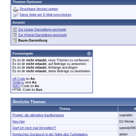
Themen-Optionen
Druckbare Version zeigen
Diese Seite per E-Mail verschicken
Ansicht
Zur Linear-Darstellung wechseln
Zur Hybrid-Darstellung wechseln
Baum-Darstellung
Forumregeln
Es ist dir
nicht erlaubt
, neue Themen zu verfassen.
Es ist dir
nicht erlaubt
, auf Beiträge zu antworten.
Es ist dir
nicht erlaubt
, Anhänge anzufügen.
Es ist dir
nicht erlaubt
, deine Beiträge zu bearbeiten.
vB Code
ist
An
.
Smileys
sind
An
.
[IMG]
Code ist
An
.
HTML-Code ist
Aus
.
Ähnliche Themen
Thema
A
Projekt: die ultimative Kaufberatung
suprafan
Neu hier
DJ-Richie
Darf ich mich mal Vorstellen?!
speedy595
Komisches Geräusch in der Nähe des Turboladers
anton