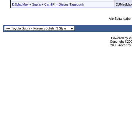
DJMadMax + Supra + CarHiFi = Dieses Tagebuch
DJMadMa
Alle Zeitangaben
Powered by vBu
Copyright ©2000
2003-4ever by B