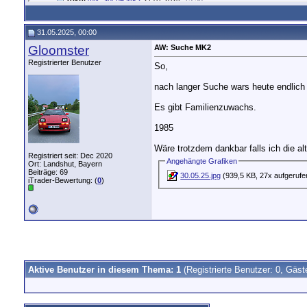
Gloomster
AW: Suche MK2
24.11.2024,
22:01
supramkIII
AW: Suche MK2
26.11.2024,
22:05
31.05.2025, 00:00
Gloomster
AW: Suche MK2
26.11.2024,
22:39
Gloomster
AW: Suche MK2
supramkIII
AW: Suche MK2
27.11.2024,
09:04
Registrierter Benutzer
So,
Gloomster
AW: Suche MK2
27.11.2024,
18:02
supramkIII
AW: Suche MK2
27.11.2024,
22:41
nach langer Suche wars heute endlich 
Nipponracer
AW: Suche MK2
02.12.2024,
Es gibt Familienzuwachs.
Gloomster
AW: Suche MK2
31.05.
AnnaClaire78
AW: Suche MK2
12.06.2025,
17:20
1985
Wäre trotzdem dankbar falls ich die a
Registriert seit: Dec 2020
Angehängte Grafiken
Ort: Landshut, Bayern
Beiträge: 69
30.05.25.jpg
(939,5 KB, 27x aufgerufe
iTrader-Bewertung: (
0
)
Aktive Benutzer in diesem Thema: 1
(Registrierte Benutzer: 0, Gäst