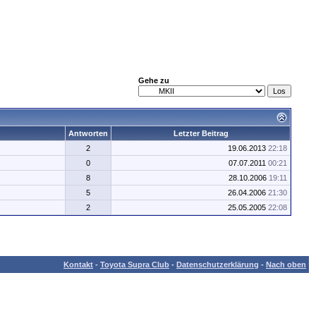
Gehe zu
Antworten
Letzter Beitrag
2
19.06.2013
22:18
0
07.07.2011
00:21
8
28.10.2006
19:11
5
26.04.2006
21:30
2
25.05.2005
22:08
Kontakt
-
Toyota Supra Club
-
Datenschutzerklärung
-
Nach oben