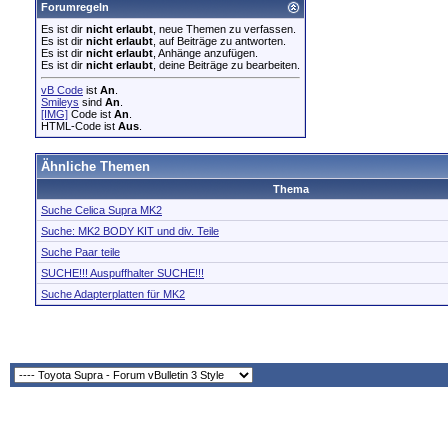
Forumregeln
Es ist dir
nicht erlaubt
, neue Themen zu verfassen.
Es ist dir
nicht erlaubt
, auf Beiträge zu antworten.
Es ist dir
nicht erlaubt
, Anhänge anzufügen.
Es ist dir
nicht erlaubt
, deine Beiträge zu bearbeiten.
vB Code
ist
An
.
Smileys
sind
An
.
[IMG]
Code ist
An
.
HTML-Code ist
Aus
.
Ähnliche Themen
Thema
Suche Celica Supra MK2
Suche: MK2 BODY KIT und div. Teile
Suche Paar teile
SUCHE!!! Auspuffhalter SUCHE!!!
Suche Adapterplatten für MK2