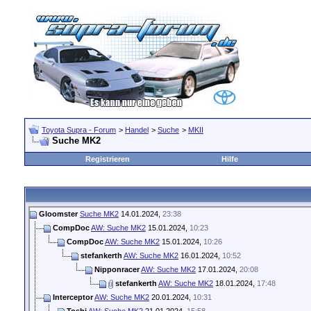
Toyota Supra - Forum
>
Handel
>
Suche
>
MKII
Suche MK2
Registrieren
Hilfe
Gloomster
Suche MK2
14.01.2024,
23:38
CompDoc
AW: Suche MK2
15.01.2024,
10:23
CompDoc
AW: Suche MK2
15.01.2024,
10:26
stefankerth
AW: Suche MK2
16.01.2024,
10:52
Nipponracer
AW: Suche MK2
17.01.2024,
20:08
stefankerth
AW: Suche MK2
18.01.2024,
17:48
Interceptor
AW: Suche MK2
20.01.2024,
10:31
Toshi
AW: Suche MK2
21.01.2024,
15:58