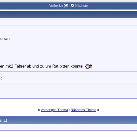
Vorherige
Nächste
soweit.
19:09
2025,
00:00
lten mk2 Fahrer ab und zu um Rat bitten könnte
n)
«
Vorheriges Thema
|
Nächstes Thema
»
e: 1)