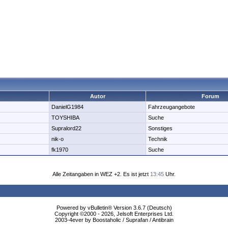
Autor
Forum
DanielG1984
Fahrzeugangebote
TOYSHIBA
Suche
Supralord22
Sonstiges
nik-o
Technik
fk1970
Suche
Alle Zeitangaben in WEZ +2. Es ist jetzt
13:45
Uhr.
Powered by vBulletin® Version 3.6.7 (Deutsch)
Copyright ©2000 - 2026, Jelsoft Enterprises Ltd.
2003-4ever by Boostaholic / Suprafan / Antibrain