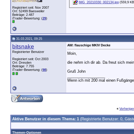
IMG_20210330_002134.jpg
(559,9 KB
Registriert seit: Nov 2007
Ort: 52499 Baesweiler
Beiträge: 2.487
iTrader-Bewertung: (
29
)
31.03.2021, 09:25
bitsnake
AW: flauschige MKIV Decke
Registrierter Benutzer
Moin,
Registriert seit: Oct 2003
die nehm ich dir ab. Da freut sich mei
Ort: Dresden
Beiträge: 7.755
iTrader-Bewertung: (
98
)
Gruß John
__________________
Wenn ich mit 200 mal einen Fußgänger t
«
Vorherig
Aktive Benutzer in diesem Thema: 1
(Registrierte Benutzer: 0, Gäst
Themen-Optionen