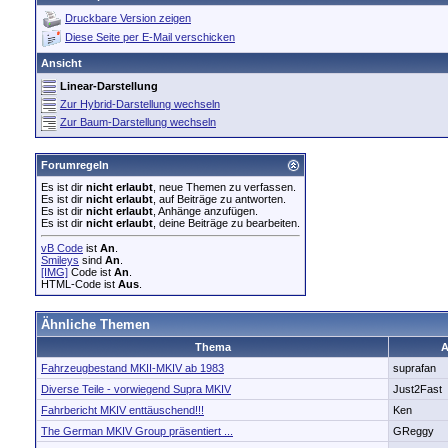
Druckbare Version zeigen
Diese Seite per E-Mail verschicken
Ansicht
Linear-Darstellung
Zur Hybrid-Darstellung wechseln
Zur Baum-Darstellung wechseln
Forumregeln
Es ist dir
nicht erlaubt
, neue Themen zu verfassen.
Es ist dir
nicht erlaubt
, auf Beiträge zu antworten.
Es ist dir
nicht erlaubt
, Anhänge anzufügen.
Es ist dir
nicht erlaubt
, deine Beiträge zu bearbeiten.
vB Code
ist
An
.
Smileys
sind
An
.
[IMG]
Code ist
An
.
HTML-Code ist
Aus
.
Ähnliche Themen
Thema
A
Fahrzeugbestand MKII-MKIV ab 1983
suprafan
Diverse Teile - vorwiegend Supra MKIV
Just2Fast
Fahrbericht MKIV enttäuschend!!!
Ken
The German MKIV Group präsentiert ...
GReggy