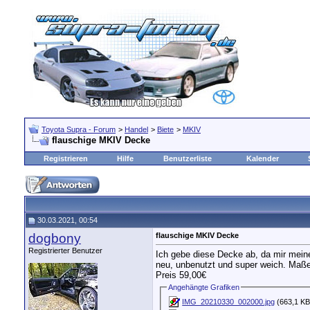
Toyota Supra - Forum
>
Handel
>
Biete
>
MKIV
flauschige MKIV Decke
Registrieren
Hilfe
Benutzerliste
Kalender
30.03.2021, 00:54
dogbony
flauschige MKIV Decke
Registrierter Benutzer
Ich gebe diese Decke ab, da mir meine
neu, unbenutzt und super weich. Maß
Preis 59,00€
Angehängte Grafiken
IMG_20210330_002000.jpg
(663,1 KB