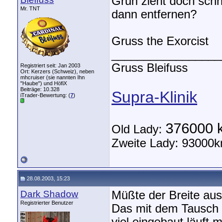
Grün zieht doch sch
Mr. TNT
dann entfernen?
Gruss the Exorcist
_________________
Gruss Bleifuss
Registriert seit: Jan 2003
Ort: Kerzers (Schweiz), neben
mhcruiser (sie nannten Ihn
"Haube") und HöfiX
Beiträge: 10.328
Supra-Klinik
iTrader-Bewertung: (
7
)
376000 
Old Lady:
Zweite Lady: 93000k
28.08.2003, 15:23
Dark Shadow
Müßte der Breite au
Registrierter Benutzer
Das mit dem Tausch 