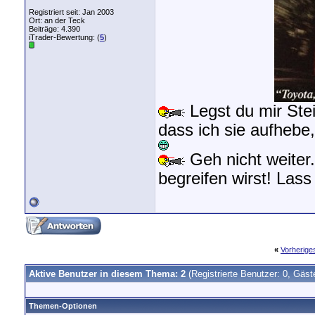
Registriert seit: Jan 2003
Ort: an der Teck
Beiträge: 4.390
iTrader-Bewertung: (
5
)
Legst du mir Stei
dass ich sie aufhebe
Geh nicht weiter.
begreifen wirst! Las
«
Vorherig
Aktive Benutzer in diesem Thema: 2
(Registrierte Benutzer: 0, Gäst
Themen-Optionen