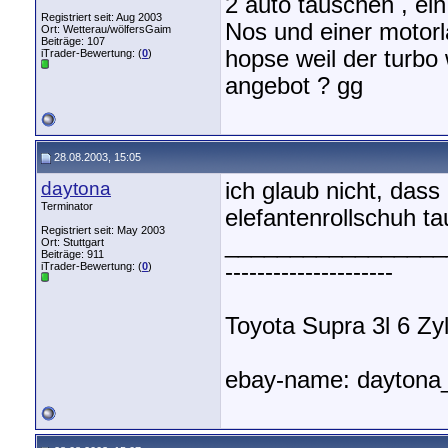
2 auto tauschen , ein
Registriert seit: Aug 2003
Nos und einer motorl
Ort: Wetterau/wölfersGaim
Beiträge: 107
hopse weil der turbo w
iTrader-Bewertung: (
0
)
angebot ? gg
28.08.2003, 15:05
daytona
ich glaub nicht, dass
Terminator
elefantenrollschuh t
Registriert seit: May 2003
_________________
Ort: Stuttgart
Beiträge: 911
---------------------
iTrader-Bewertung: (
0
)
Toyota Supra 3l 6 Zyl.
ebay-name: daytona