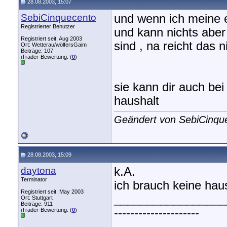
28.08.2003, 15:07
SebiCinquecento
und wenn ich meine e
Registrierter Benutzer
und kann nichts aber 
Registriert seit: Aug 2003
sind , na reicht das 
Ort: Wetterau/wölfersGaim
Beiträge: 107
iTrader-Bewertung: (
0
)
sie kann dir auch be
haushalt
Geändert von SebiCinqu
28.08.2003, 15:09
daytona
k.A.
Terminator
ich brauch keine hau
Registriert seit: May 2003
_________________
Ort: Stuttgart
Beiträge: 911
---------------------
iTrader-Bewertung: (
0
)