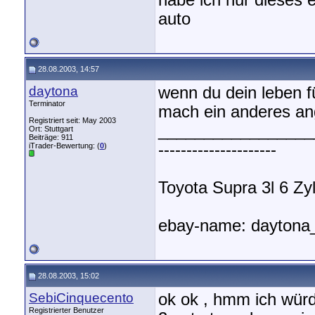
habe ich nur dieses 
auto
28.08.2003, 14:57
daytona
wenn du dein leben fü
Terminator
mach ein anderes a
Registriert seit: May 2003
_________________
Ort: Stuttgart
Beiträge: 911
---------------------
iTrader-Bewertung: (
0
)
Toyota Supra 3l 6 Zyl.
ebay-name: daytona
28.08.2003, 15:02
SebiCinquecento
ok ok , hmm ich würd
Registrierter Benutzer