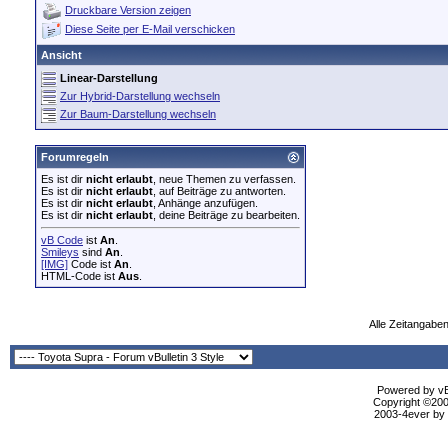
Druckbare Version zeigen
Diese Seite per E-Mail verschicken
Ansicht
Linear-Darstellung
Zur Hybrid-Darstellung wechseln
Zur Baum-Darstellung wechseln
Forumregeln
Es ist dir
nicht erlaubt
, neue Themen zu verfassen.
Es ist dir
nicht erlaubt
, auf Beiträge zu antworten.
Es ist dir
nicht erlaubt
, Anhänge anzufügen.
Es ist dir
nicht erlaubt
, deine Beiträge zu bearbeiten.
vB Code
ist
An
.
Smileys
sind
An
.
[IMG]
Code ist
An
.
HTML-Code ist
Aus
.
Alle Zeitangaben
Powered by vBu
Copyright ©2000
2003-4ever by B