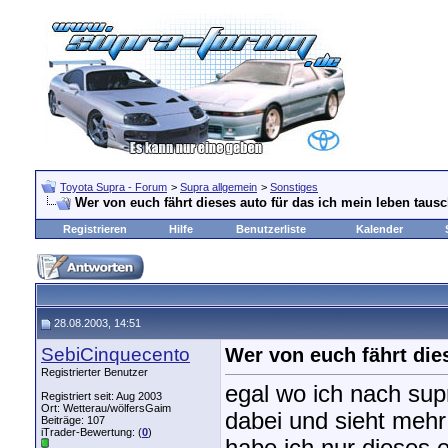
Toyota Supra - Forum
>
Supra allgemein
>
Sonstiges
Wer von euch fährt dieses auto für das ich mein leben taus
Registrieren
Hilfe
Benutzerliste
Kalender
28.08.2003, 14:51
SebiCinquecento
Wer von euch fährt die
Registrierter Benutzer
egal wo ich nach sup
Registriert seit: Aug 2003
Ort: Wetterau/wölfersGaim
dabei und sieht mehr 
Beiträge: 107
iTrader-Bewertung: (
0
)