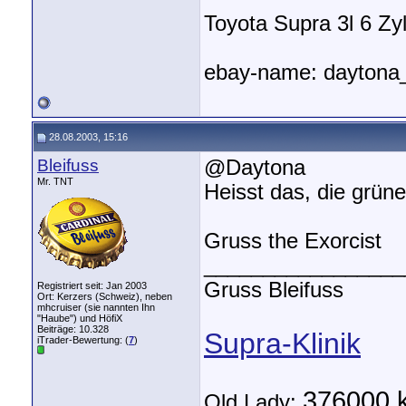
Toyota Supra 3l 6 Zyl.
ebay-name: daytona
28.08.2003, 15:16
Bleifuss
@Daytona
Mr. TNT
Heisst das, die grün
Gruss the Exorcist
_________________
Gruss Bleifuss
Registriert seit: Jan 2003
Ort: Kerzers (Schweiz), neben
mhcruiser (sie nannten Ihn
"Haube") und HöfiX
Beiträge: 10.328
Supra-Klinik
iTrader-Bewertung: (
7
)
376000 
Old Lady: