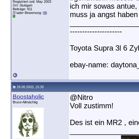
Registriert seit: May 2003
ich mir sowas antue, 
Ort: Stuttgart
Beiträge: 911
muss ja angst haben
iTrader-Bewertung: (
0
)
_________________
---------------------
Toyota Supra 3l 6 Zyl.
ebay-name: daytona
28.08.2003, 15:30
Boostaholic
@Nitro
Bruce Allmächtig
Voll zustimm!
Des ist ein MR2 , ei
_________________