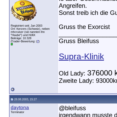
Angreifen.
Sonst treib ich die G
Gruss the Exorcist
Registriert seit: Jan 2003
Ort: Kerzers (Schweiz), neben
mhcruiser (sie nannten Ihn
_________________
"Haube") und HöfiX
Beiträge: 10.328
Gruss Bleifuss
iTrader-Bewertung: (
7
)
Supra-Klinik
376000 
Old Lady:
Zweite Lady: 93000k
28.08.2003, 15:27
daytona
@bleifuss
Terminator
irgendwann musste d