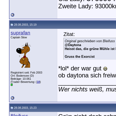
Zweite Lady: 93000k
28.08.2003, 15:19
suprafan
Zitat:
Captain Slow
Original geschrieben von Bleifuss
@Daytona
Heisst das, die grüne Mühle ist
Gruss the Exorcist
*lol* der war gut
Registriert seit: Feb 2003
ob daytona sich freiw
Ort: Bodensee (D)
Beiträge: 10.061
_________________
iTrader-Bewertung: (
18
)
Wer nichts weiß, mus
28.08.2003, 15:23
Bleifuss