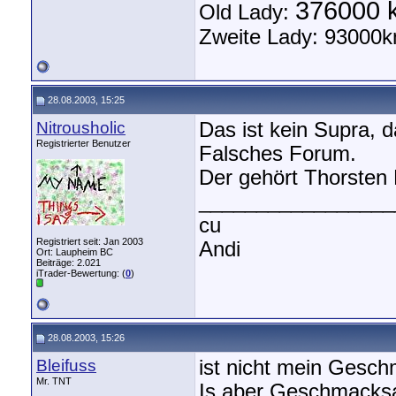
376000 
Old Lady:
Zweite Lady: 93000k
28.08.2003, 15:25
Nitrousholic
Das ist kein Supra, d
Registrierter Benutzer
Falsches Forum.
Der gehört Thorsten 
_________________
cu
Registriert seit: Jan 2003
Andi
Ort: Laupheim BC
Beiträge: 2.021
iTrader-Bewertung: (
0
)
28.08.2003, 15:26
Bleifuss
ist nicht mein Geschm
Mr. TNT
Is aber Geschmacksac