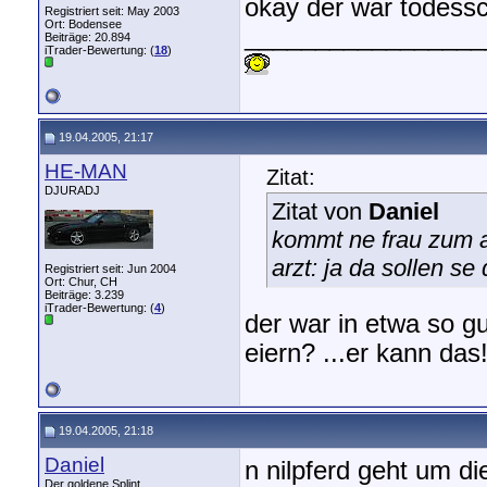
okay der war todess
Registriert seit: May 2003
Ort: Bodensee
_________________
Beiträge: 20.894
iTrader-Bewertung: (
18
)
19.04.2005, 21:17
HE-MAN
Zitat:
DJURADJ
Zitat von
Daniel
kommt ne frau zum ar
arzt: ja da sollen se
Registriert seit: Jun 2004
Ort: Chur, CH
Beiträge: 3.239
iTrader-Bewertung: (
4
)
der war in etwa so g
eiern? ...er kann das
19.04.2005, 21:18
Daniel
n nilpferd geht um di
Der goldene Splint