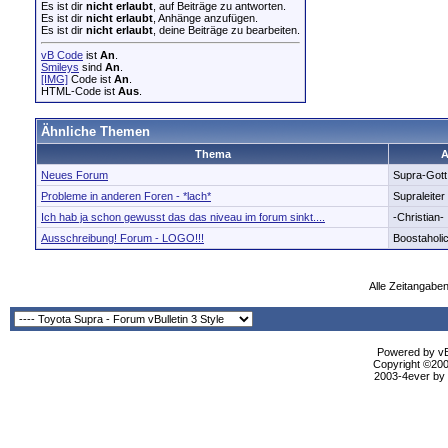
Es ist dir
nicht erlaubt
, auf Beiträge zu antworten.
Es ist dir
nicht erlaubt
, Anhänge anzufügen.
Es ist dir
nicht erlaubt
, deine Beiträge zu bearbeiten.
vB Code
ist
An
.
Smileys
sind
An
.
[IMG]
Code ist
An
.
HTML-Code ist
Aus
.
Ähnliche Themen
Thema
A
Neues Forum
Supra-Gott
Probleme in anderen Foren - *lach*
Supraleiter
Ich hab ja schon gewusst das das niveau im forum sinkt....
-Christian-
Ausschreibung! Forum - LOGO!!!
Boostaholi
Alle Zeitangaben
Powered by vBu
Copyright ©2000
2003-4ever by B