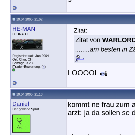
19.04.2005, 21:02
HE-MAN
Zitat:
DJURADJ
Zitat von
WARLORD
........am besten in 
Registriert seit: Jun 2004
Ort: Chur, CH
Beiträge: 3.239
iTrader-Bewertung: (
4
)
LOOOOL
19.04.2005, 21:13
Daniel
kommt ne frau zum ar
Der goldene Splint
arzt: ja da sollen se