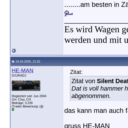
........am besten in 
_________________
Es wird Wagen ge
werden und mit u
19.04.2005, 21:02
HE-MAN
Zitat:
DJURADJ
Zitat von
Silent Dea
Dat is voll hammer 
abgenommen.
Registriert seit: Jun 2004
Ort: Chur, CH
Beiträge: 3.239
iTrader-Bewertung: (
4
)
das kann man auch f
gruss HE-MAN