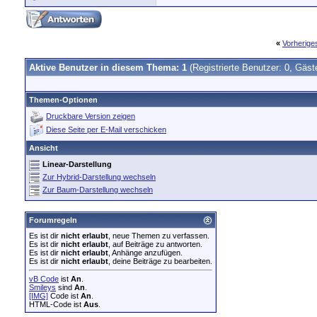
«
Vorherig
Aktive Benutzer in diesem Thema: 1
(Registrierte Benutzer: 0, Gäst
Themen-Optionen
Druckbare Version zeigen
Diese Seite per E-Mail verschicken
Ansicht
Linear-Darstellung
Zur Hybrid-Darstellung wechseln
Zur Baum-Darstellung wechseln
Forumregeln
Es ist dir
nicht erlaubt
, neue Themen zu verfassen.
Es ist dir
nicht erlaubt
, auf Beiträge zu antworten.
Es ist dir
nicht erlaubt
, Anhänge anzufügen.
Es ist dir
nicht erlaubt
, deine Beiträge zu bearbeiten.
vB Code
ist
An
.
Smileys
sind
An
.
[IMG]
Code ist
An
.
HTML-Code ist
Aus
.