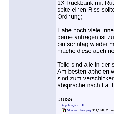
1X Rückbank mit Ruck
seite einen Riss soll
Ordnung)
Habe noch viele Inn
gerne anfragen ist zu
bin sonntag wieder ma
mache diese auch noc
Teile sind alle in de
Am besten abholen we
sind zum verschicke
absprache nach Lauf
gruss
Angehängte Grafiken
felge von oben.jpeg
(222,0 KB, 23x au