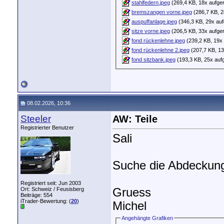
stahlfedern.jpeg
(269,4 KB, 18x aufge
bremszangen vorne.jpeg
(286,7 KB, 2
auspuffanlage.jpeg
(346,3 KB, 29x auf
sitze vorne.jpeg
(206,5 KB, 33x aufge
fond rückenlehne.jpeg
(239,2 KB, 19x 
fond rückenlehne 2.jpeg
(207,7 KB, 13
fond sitzbank.jpeg
(193,3 KB, 25x auf
08.02.2026, 10:36
Steeler
AW: Teile
Registrierter Benutzer
Sali
Suche die Abdeckung
Registriert seit: Jun 2003
Ort: Schweiz / Feusisberg
Gruess
Beiträge: 554
iTrader-Bewertung: (
20
)
Michel
Angehängte Grafiken