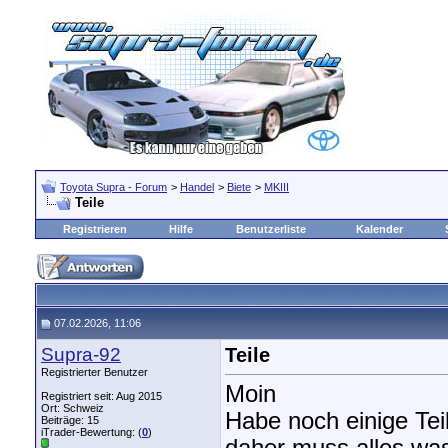
Toyota Supra - Forum
>
Handel
>
Biete
>
MKIII
Teile
Registrieren
Hilfe
Benutzerliste
Kalender
07.02.2026, 11:06
Supra-92
Teile
Registrierter Benutzer
Moin
Registriert seit: Aug 2015
Ort: Schweiz
Habe noch einige Tei
Beiträge: 15
iTrader-Bewertung: (
0
)