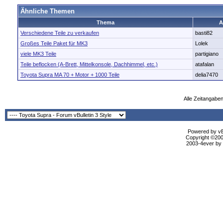
Ähnliche Themen
Thema
A
Verschiedene Teile zu verkaufen
basti82
Großes Teile Paket für MK3
Lolek
viele MK3 Teile
partigiano
Teile beflocken (A-Brett, Mittelkonsole, Dachhimmel, etc.)
atafalan
Toyota Supra MA 70 + Motor + 1000 Teile
delia7470
Alle Zeitangaben
Powered by vBu
Copyright ©2000
2003-4ever by B