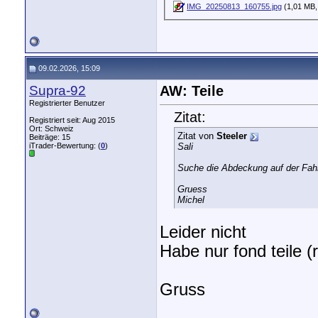
IMG_20250813_160755.jpg
(1,01 MB,
09.02.2026, 15:09
Supra-92
AW: Teile
Registrierter Benutzer
Zitat:
Registriert seit: Aug 2015
Ort: Schweiz
Zitat von
Steeler
Beiträge: 15
iTrader-Bewertung: (
0
)
Sali
Suche die Abdeckung auf der Fah
Gruess
Michel
Leider nicht
Habe nur fond teile 
Gruss