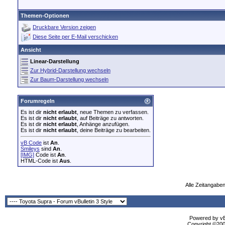
Themen-Optionen
Druckbare Version zeigen
Diese Seite per E-Mail verschicken
Ansicht
Linear-Darstellung
Zur Hybrid-Darstellung wechseln
Zur Baum-Darstellung wechseln
Forumregeln
Es ist dir
nicht erlaubt
, neue Themen zu verfassen.
Es ist dir
nicht erlaubt
, auf Beiträge zu antworten.
Es ist dir
nicht erlaubt
, Anhänge anzufügen.
Es ist dir
nicht erlaubt
, deine Beiträge zu bearbeiten.
vB Code
ist
An
.
Smileys
sind
An
.
[IMG]
Code ist
An
.
HTML-Code ist
Aus
.
Alle Zeitangaben
Powered by vBu
Copyright ©2000