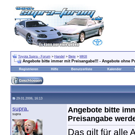
Toyota Supra - Forum
>
Handel
>
Biete
>
MKIII
Angebote bitte immer mit Preisangabe!!! - Angebote ohne P
Registrieren
Hilfe
Benutzerliste
Kalender
29.01.2006, 16:13
supra.
Angebote bitte imm
supra
Preisangabe werde
Das gilt für all