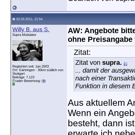
02.03.2011, 21:54
Willy B. aus S.
AW: Angebote bitte
Supra Modulator
ohne Preisangabe
Zitat:
Zitat von
supra.
Registriert seit: Jan 2003
... damit der ausge
Ort: Gärtringen - 30km südlich von
Stuttgart
nach einer Transakti
Beiträge: 7.123
iTrader-Bewertung: (
9
)
Funktion in diesem 
Aus aktuellem A
Wenn ein Angebo
besteht, dann is
erwarte ich neb