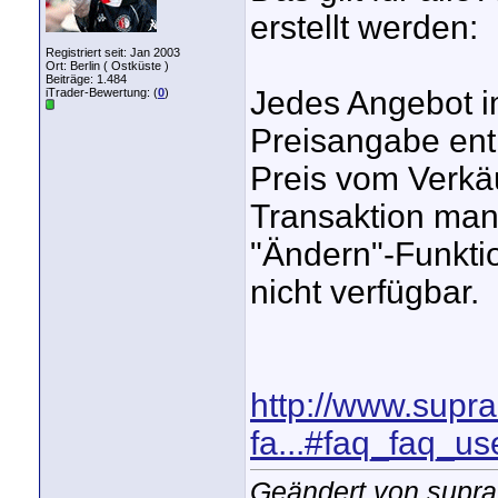
erstellt werden:
Registriert seit: Jan 2003
Ort: Berlin ( Ostküste )
Beiträge: 1.484
Jedes Angebot i
iTrader-Bewertung: (
0
)
Preisangabe ent
Preis vom Verkäu
Transaktion mani
"Ändern"-Funkti
nicht verfügbar.
http://www.supr
fa...#faq_faq_us
Geändert von supra