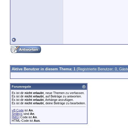
Aktive Benutzer in diesem Thema: 1
(Registrierte Benutzer: 0, Gäst
Forumregeln
Es ist dir
nicht erlaubt
, neue Themen zu verfassen.
Es ist dir
nicht erlaubt
, auf Beiträge zu antworten.
Es ist dir
nicht erlaubt
, Anhänge anzufügen.
Es ist dir
nicht erlaubt
, deine Beiträge zu bearbeiten.
vB Code
ist
An
.
Smileys
sind
An
.
[IMG]
Code ist
An
.
HTML-Code ist
Aus
.