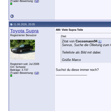
iTrader-Bewertung: (
12
)
11.06.2026, 20:05
Toyota Supra
AW: Viele Supra Teile
Registrierter Benutzer
Zitat:
Zitat von
Cocosmann94
Servus, Suche die Ölleitung zum Ö
Teileliste als Bild mit dabei.
Grüße Marco
Registriert seit: Jul 2008
Ort: Schweiz
Suchst du diese immer noch?
Beiträge: 3.737
iTrader-Bewertung: (
12
)
__________________