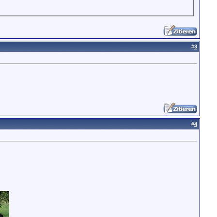
#
3
#
4