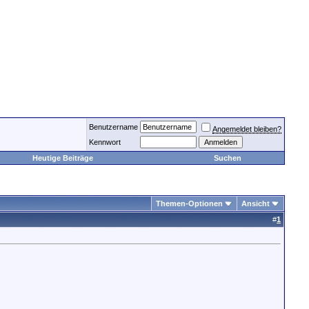
Benutzername
Angemeldet bleiben?
Kennwort
Heutige Beiträge
Suchen
Themen-Optionen
Ansicht
#
1