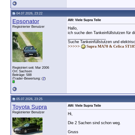
04.07.2026, 23:22
Epsonator
AW: Viele Supra Teile
Registrierter Benutzer
Hallo,
ich suche den Tankeinfüllstutzen für d
__________________
Suche Tankeinfüllstutzen und elektris
>>>>>
Supra MA70 & Celica ST1
Registriert seit: Mar 2006
Ort: Sachsen
Beiträge: 588
iTrader-Bewertung: (
7
)
05.07.2026, 23:25
Toyota Supra
AW: Viele Supra Teile
Registrierter Benutzer
Hi,
Die 2 Sachen sind schon weg.
Gruss