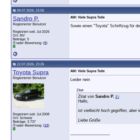
09.07.2026, 23:55
Sandro P.
AW: Viele Supra Teile
Registrierter Benutzer
Sowie einen "Toyota" Schriftzug für de
Registriert seit: Jul 2026
Ort: MV
Beiträge: 5
iTrader-Bewertung: (
0
)
22.07.2026, 23:26
Toyota Supra
AW: Viele Supra Teile
Registrierter Benutzer
Leider nein
Zitat:
Zitat von
Sandro P.
Hallo,
ist vielleicht hoch gegriffen, a
Registriert seit: Jul 2008
Ort: Schweiz
Liebe Grüße
Beiträge: 3.737
iTrader-Bewertung: (
12
)
__________________