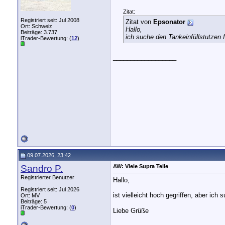
Zitat:
Registriert seit: Jul 2008
Zitat von
Epsonator
Ort: Schweiz
Hallo,
Beiträge: 3.737
ich suche den Tankeinfüllstutzen 
iTrader-Bewertung: (
12
)
__________________
09.07.2026, 23:42
Sandro P.
AW: Viele Supra Teile
Registrierter Benutzer
Hallo,
Registriert seit: Jul 2026
ist vielleicht hoch gegriffen, aber 
Ort: MV
Beiträge: 5
iTrader-Bewertung: (
0
)
Liebe Grüße