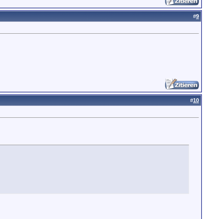
#
9
#
10