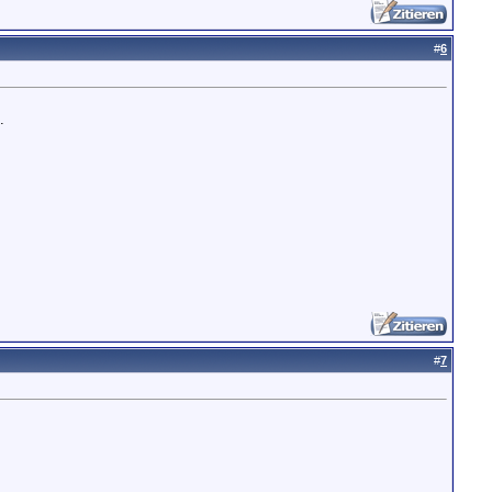
#
6
.
#
7