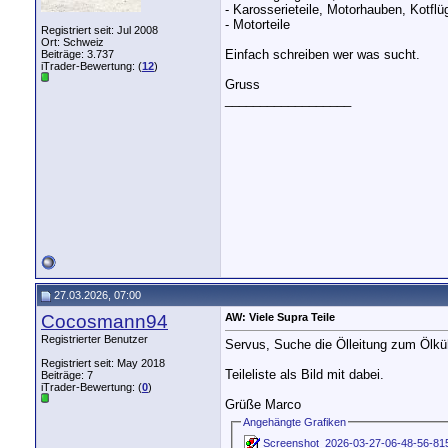
- Karosserieteile, Motorhauben, Kotflü
- Motorteile
Registriert seit: Jul 2008
Ort: Schweiz
Einfach schreiben wer was sucht.
Beiträge: 3.737
iTrader-Bewertung: (
12
)
Gruss
__________________
27.03.2026, 07:00
Cocosmann94
AW: Viele Supra Teile
Registrierter Benutzer
Servus, Suche die Ölleitung zum Ölkühl
Registriert seit: May 2018
Teileliste als Bild mit dabei.
Beiträge: 7
iTrader-Bewertung: (
0
)
Grüße Marco
Angehängte Grafiken
Screenshot_2026-03-27-06-48-56-81