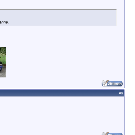
tenne.
#
8