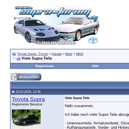
Toyota Supra - Forum
>
Handel
>
Biete
>
MKIII
Viele Supra Teile
Registrieren
Hilfe
10.03.2026, 12:48
Toyota Supra
Viele Supra Teile
Registrierter Benutzer
Hallo zusammen,
Ich habe noch viele Supra Teile abzug
- Innenraumteile, Armaturenbrett, Sit
- Aufhängungsteile, Vorder- und Hinte