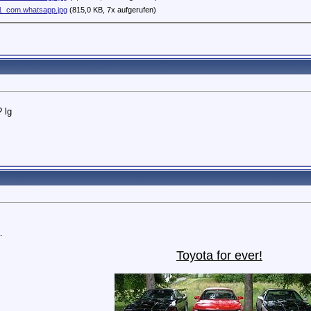
1_com.whatsapp.jpg
(815,0 KB, 7x aufgerufen)
? lg
.
Toyota for ever
!