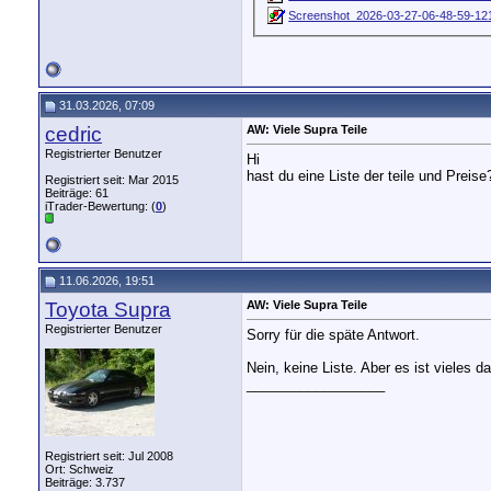
Screenshot_2026-03-27-06-48-59-12
31.03.2026, 07:09
cedric
AW: Viele Supra Teile
Registrierter Benutzer
Hi
hast du eine Liste der teile und Preise
Registriert seit: Mar 2015
Beiträge: 61
iTrader-Bewertung: (
0
)
11.06.2026, 19:51
Toyota Supra
AW: Viele Supra Teile
Registrierter Benutzer
Sorry für die späte Antwort.
Nein, keine Liste. Aber es ist vieles da
__________________
Registriert seit: Jul 2008
Ort: Schweiz
Beiträge: 3.737