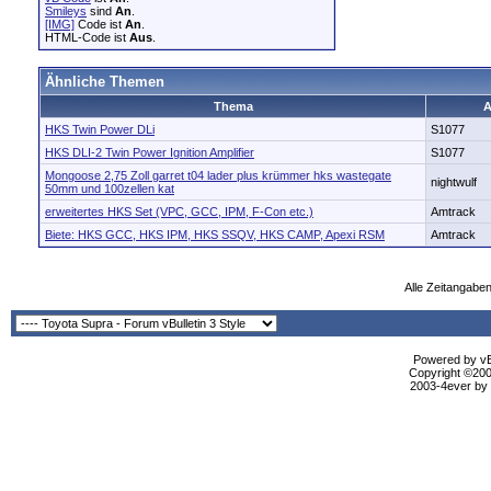
Smileys
sind
An
.
[IMG]
Code ist
An
.
HTML-Code ist
Aus
.
Ähnliche Themen
Thema
A
HKS Twin Power DLi
S1077
HKS DLI-2 Twin Power Ignition Amplifier
S1077
Mongoose 2,75 Zoll garret t04 lader plus krümmer hks wastegate
nightwulf
50mm und 100zellen kat
erweitertes HKS Set (VPC, GCC, IPM, F-Con etc.)
Amtrack
Biete: HKS GCC, HKS IPM, HKS SSQV, HKS CAMP, Apexi RSM
Amtrack
Alle Zeitangaben
Powered by vBu
Copyright ©2000
2003-4ever by B