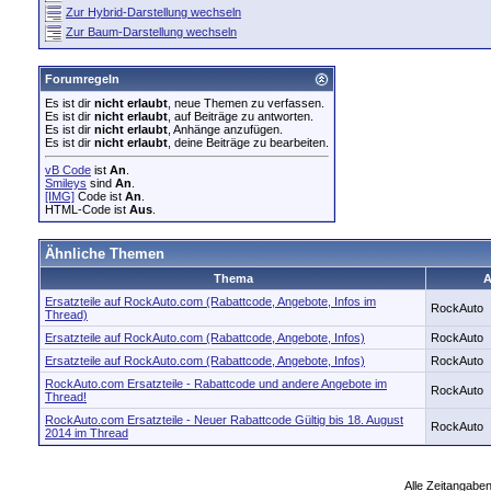
Zur Hybrid-Darstellung wechseln
Zur Baum-Darstellung wechseln
Forumregeln
Es ist dir
nicht erlaubt
, neue Themen zu verfassen.
Es ist dir
nicht erlaubt
, auf Beiträge zu antworten.
Es ist dir
nicht erlaubt
, Anhänge anzufügen.
Es ist dir
nicht erlaubt
, deine Beiträge zu bearbeiten.
vB Code
ist
An
.
Smileys
sind
An
.
[IMG]
Code ist
An
.
HTML-Code ist
Aus
.
Ähnliche Themen
Thema
A
Ersatzteile auf RockAuto.com (Rabattcode, Angebote, Infos im
RockAuto
Thread)
Ersatzteile auf RockAuto.com (Rabattcode, Angebote, Infos)
RockAuto
Ersatzteile auf RockAuto.com (Rabattcode, Angebote, Infos)
RockAuto
RockAuto.com Ersatzteile - Rabattcode und andere Angebote im
RockAuto
Thread!
RockAuto.com Ersatzteile - Neuer Rabattcode Gültig bis 18. August
RockAuto
2014 im Thread
Alle Zeitangaben