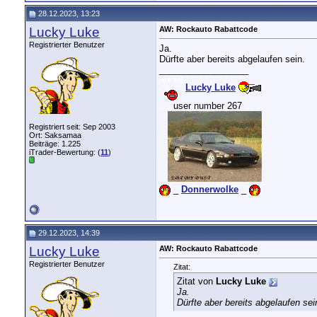
28.12.2023, 13:23
Lucky Luke
AW: Rockauto Rabattcode
Registrierter Benutzer
Ja.
Dürfte aber bereits abgelaufen sein.
__________________
Lucky Luke
....
user number 267
....
Registriert seit: Sep 2003
Ort: Saksamaa
Beiträge: 1.225
iTrader-Bewertung: (
11
)
...
_
Donnerwolke
_
29.12.2023, 14:39
Lucky Luke
AW: Rockauto Rabattcode
Registrierter Benutzer
Zitat:
Zitat von
Lucky Luke
Ja.
Dürfte aber bereits abgelaufen sei