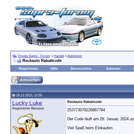
Toyota Supra - Forum
>
Handel
>
Auktionen
Rockauto Rabattcode
Registrieren
Hilfe
Benutzerliste
Kalender
26.12.2023, 22:55
Lucky Luke
Rockauto Rabattcode
Registrierter Benutzer
253773079226887784
Der Code läuft am 26. Januar, 2024 u
Viel Spaß beim Einkaufen.
__________________