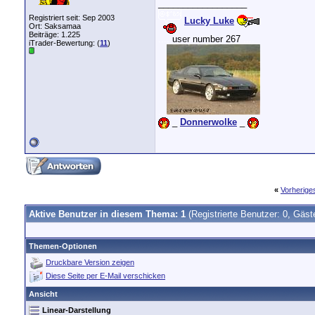
__________________
Registriert seit: Sep 2003
Lucky Luke
Ort: Saksamaa
Beiträge: 1.225
....
user number 267
....
iTrader-Bewertung: (
11
)
...
_
Donnerwolke
_
«
Vorherig
Aktive Benutzer in diesem Thema: 1
(Registrierte Benutzer: 0, Gäst
Themen-Optionen
Druckbare Version zeigen
Diese Seite per E-Mail verschicken
Ansicht
Linear-Darstellung