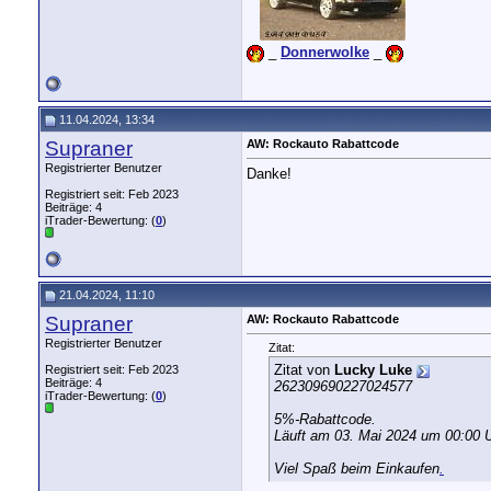
...
_
Donnerwolke
_
11.04.2024, 13:34
Supraner
AW: Rockauto Rabattcode
Registrierter Benutzer
Danke!
Registriert seit: Feb 2023
Beiträge: 4
iTrader-Bewertung: (
0
)
21.04.2024, 11:10
Supraner
AW: Rockauto Rabattcode
Registrierter Benutzer
Zitat:
Zitat von
Lucky Luke
Registriert seit: Feb 2023
Beiträge: 4
262309690227024577
iTrader-Bewertung: (
0
)
5%-Rabattcode.
Läuft am 03. Mai 2024 um 00:00 U
Viel Spaß beim Einkaufen
.