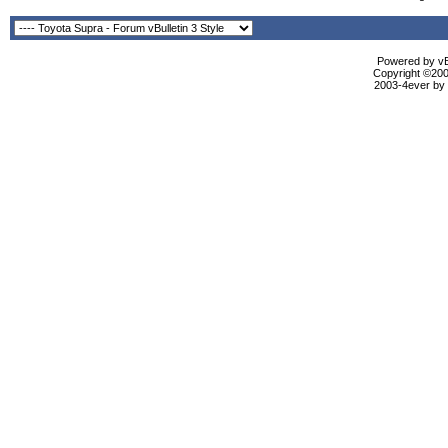
Powered by vBu
Copyright ©2000
2003-4ever by B