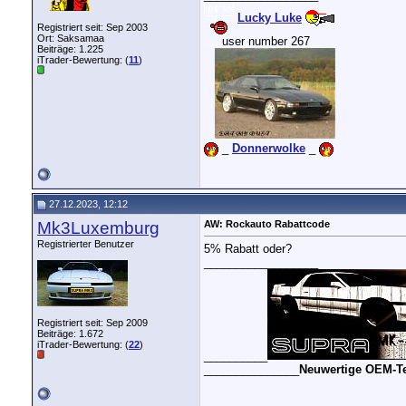
Lucky Luke
Registriert seit: Sep 2003
Ort: Saksamaa
....
user number 267
....
Beiträge: 1.225
iTrader-Bewertung: (
11
)
...
_
Donnerwolke
_
27.12.2023, 12:12
Mk3Luxemburg
AW: Rockauto Rabattcode
Registrierter Benutzer
5% Rabatt oder?
__________________
Registriert seit: Sep 2009
Beiträge: 1.672
iTrader-Bewertung: (
22
)
__________
_______________
Neuwertige OEM-Tei