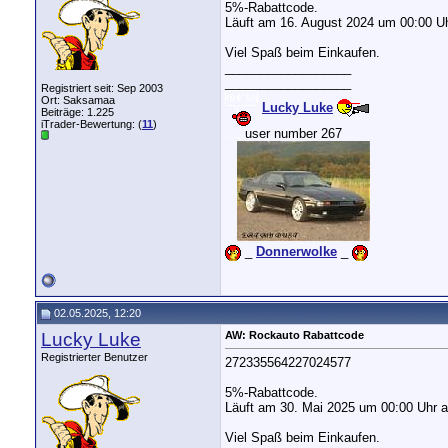
5%-Rabattcode.
Läuft am 16. August 2024 um 00:00 Uh
Viel Spaß beim Einkaufen.
__________________
__________________
Registriert seit: Sep 2003
Ort: Saksamaa
Lucky Luke
Beiträge: 1.225
iTrader-Bewertung: (
11
)
....
user number 267
....
...
_
Donnerwolke
_
02.05.2025, 12:20
Lucky Luke
AW: Rockauto Rabattcode
Registrierter Benutzer
272335564227024577
5%-Rabattcode.
Läuft am 30. Mai 2025 um 00:00 Uhr a
Viel Spaß beim Einkaufen.