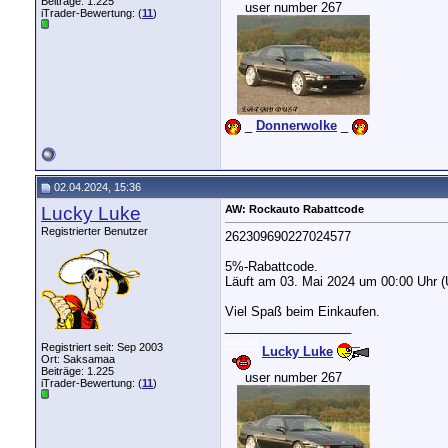
Beiträge: 1.225
....
user number 267
....
iTrader-Bewertung: (
11
)
...
_
Donnerwolke
_
02.04.2024, 15:36
Lucky Luke
AW: Rockauto Rabattcode
Registrierter Benutzer
262309690227024577
5%-Rabattcode.
Läuft am 03. Mai 2024 um 00:00 Uhr (
Viel Spaß beim Einkaufen.
__________________
Registriert seit: Sep 2003
Lucky Luke
Ort: Saksamaa
Beiträge: 1.225
....
user number 267
....
iTrader-Bewertung: (
11
)