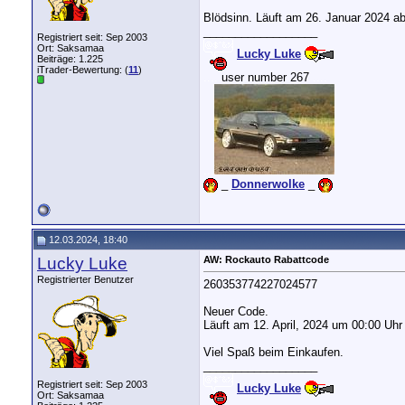
Blödsinn. Läuft am 26. Januar 2024 ab
__________________
Registriert seit: Sep 2003
Ort: Saksamaa
Lucky Luke
Beiträge: 1.225
iTrader-Bewertung: (
11
)
....
user number 267
....
...
_
Donnerwolke
_
12.03.2024, 18:40
Lucky Luke
AW: Rockauto Rabattcode
Registrierter Benutzer
260353774227024577
Neuer Code.
Läuft am 12. April, 2024 um 00:00 Uhr
Viel Spaß beim Einkaufen.
__________________
Registriert seit: Sep 2003
Lucky Luke
Ort: Saksamaa