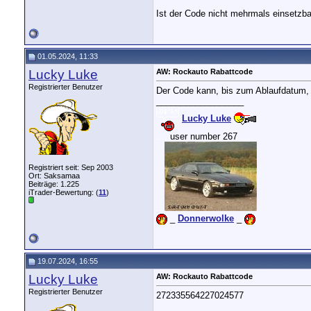
Ist der Code nicht mehrmals einsetzba
01.05.2024, 11:33
Lucky Luke
AW: Rockauto Rabattcode
Registrierter Benutzer
Der Code kann, bis zum Ablaufdatum, 
__________________
Lucky Luke
....
user number 267
....
Registriert seit: Sep 2003
Ort: Saksamaa
Beiträge: 1.225
iTrader-Bewertung: (
11
)
...
_
Donnerwolke
_
19.07.2024, 16:55
Lucky Luke
AW: Rockauto Rabattcode
Registrierter Benutzer
272335564227024577