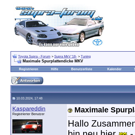
Toyota Supra - Forum
>
Supra MkV '18-
>
Tuning
Maximale Spurplattendicke MKV
Registrieren
Hilfe
Benutzerliste
Kalender
10.03.2024, 17:48
Kaspareddin
Maximale Spurpl
Registrierter Benutzer
Hallo Zusammen
bin neu hier
-