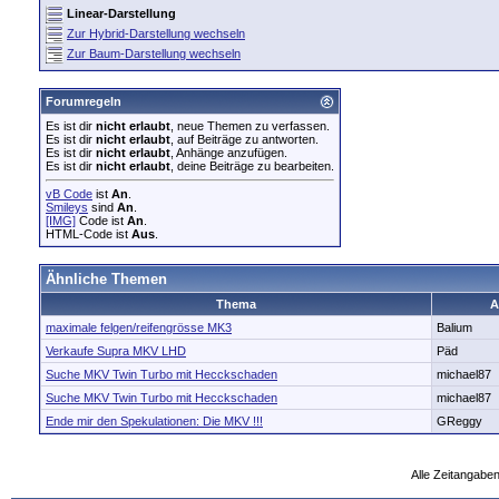
Linear-Darstellung
Zur Hybrid-Darstellung wechseln
Zur Baum-Darstellung wechseln
Forumregeln
Es ist dir
nicht erlaubt
, neue Themen zu verfassen.
Es ist dir
nicht erlaubt
, auf Beiträge zu antworten.
Es ist dir
nicht erlaubt
, Anhänge anzufügen.
Es ist dir
nicht erlaubt
, deine Beiträge zu bearbeiten.
vB Code
ist
An
.
Smileys
sind
An
.
[IMG]
Code ist
An
.
HTML-Code ist
Aus
.
Ähnliche Themen
Thema
A
maximale felgen/reifengrösse MK3
Balium
Verkaufe Supra MKV LHD
Päd
Suche MKV Twin Turbo mit Hecckschaden
michael87
Suche MKV Twin Turbo mit Hecckschaden
michael87
Ende mir den Spekulationen: Die MKV !!!
GReggy
Alle Zeitangaben