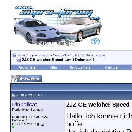
Toyota Supra - Forum
>
Supra MkIV JZA80 '93-'02
>
Technik
2JZ GE welcher Speed Limit Defencer ?
Registrieren
Hilfe
Benutzerliste
Kalender
09.10.2023, 22:00
Pinballcat
2JZ GE welcher Speed 
Registrierter Benutzer
Hallo, ich konnte ni
Registriert seit: Oct 2023
Beiträge: 1
hoffe
iTrader-Bewertung: (
0
)