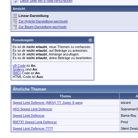
Diese Seite per E-Mail verschicken
Ansicht
Linear-Darstellung
Zur Hybrid-Darstellung wechseln
Zur Baum-Darstellung wechseln
Forumregeln
Es ist dir
nicht erlaubt
, neue Themen zu verfassen.
Es ist dir
nicht erlaubt
, auf Beiträge zu antworten.
Es ist dir
nicht erlaubt
, Anhänge anzufügen.
Es ist dir
nicht erlaubt
, deine Beiträge zu bearbeiten.
vB Code
ist
An
.
Smileys
sind
An
.
[IMG]
Code ist
An
.
HTML-Code ist
Aus
.
Ähnliche Themen
Thema
A
Speed Limit Defencer (MKIV) TT Jspec 6 gang
wizard
HKS Speed Limit Defencer
Supraman3
Speed Limit Defencer
Bama-Boy
[BIETE] Speed Limit Defencer
Pred
Speed Limit Defencer ????
Silent Deat