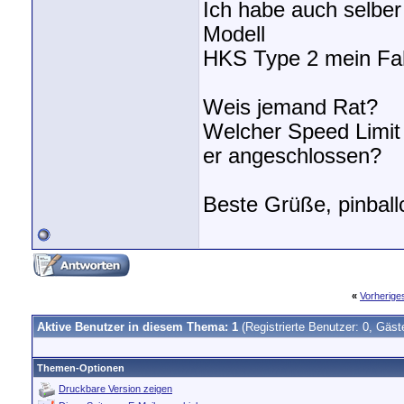
Ich habe auch selbe
Modell
HKS Type 2 mein Fahr
Weis jemand Rat?
Welcher Speed Limit 
er angeschlossen?
Beste Grüße, pinball
«
Vorherig
Aktive Benutzer in diesem Thema: 1
(Registrierte Benutzer: 0, Gäst
Themen-Optionen
Druckbare Version zeigen