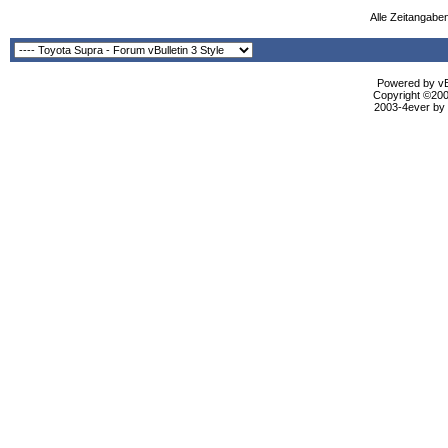
Alle Zeitangaben
Powered by vBu
Copyright ©2000
2003-4ever by B