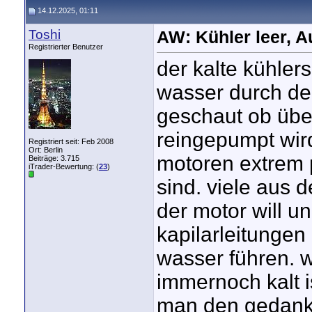
14.12.2025, 01:11
Toshi
AW: Kühler leer, A
Registrierter Benutzer
der kalte kühler
wasser durch den
geschaut ob übe
reingepumpt wir
Registriert seit: Feb 2008
Ort: Berlin
motoren extrem p
Beiträge: 3.715
iTrader-Bewertung: (
23
)
sind. viele aus 
der motor will un
kapilarleitungen
wasser führen. 
immernoch kalt 
man den gedank