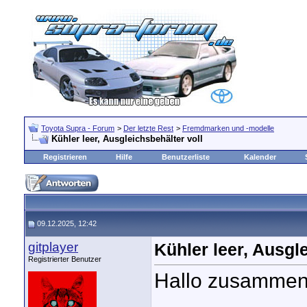
Toyota Supra - Forum
>
Der letzte Rest
>
Fremdmarken und -modelle
Kühler leer, Ausgleichsbehälter voll
Registrieren
Hilfe
Benutzerliste
Kalender
09.12.2025, 12:42
gitplayer
Kühler leer, Ausgl
Registrierter Benutzer
Hallo zusammen