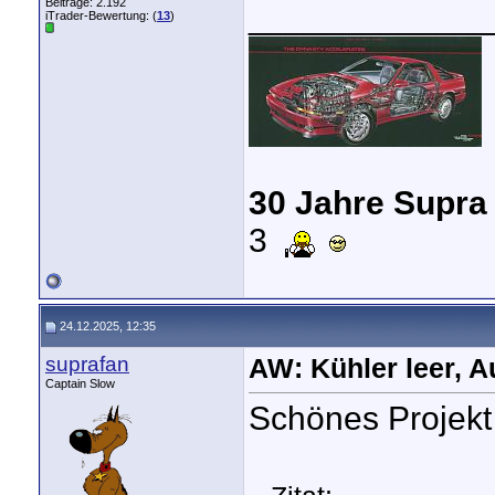
Beiträge: 2.192
_____________
iTrader-Bewertung: (
13
)
30 Jahre Supra
3
24.12.2025, 12:35
suprafan
AW: Kühler leer, A
Captain Slow
Schönes Projek