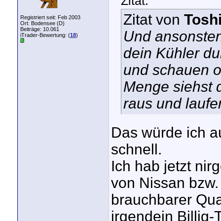
Zitat:
Zitat von
Tosh
Registriert seit: Feb 2003
Ort: Bodensee (D)
Beiträge: 10.061
Und ansonsten 
iTrader-Bewertung: (
18
)
dein Kühler du
und schauen o
Menge siehst d
raus und laufe
Das würde ich au
schnell.
Ich hab jetzt nir
von Nissan bzw. 
brauchbarer Quali
irgendein Billig-