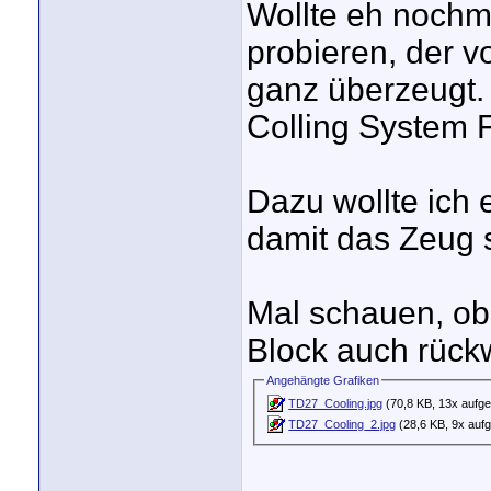
Wollte eh nochm
probieren, der v
ganz überzeugt.
Colling System F
Dazu wollte ich 
damit das Zeug s
Mal schauen, o
Block auch rück
Angehängte Grafiken
TD27_Cooling.jpg
(70,8 KB, 13x aufge
TD27_Cooling_2.jpg
(28,6 KB, 9x aufg
_____________