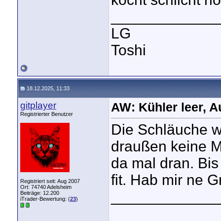
_____________
LG
Toshi
18.12.2025, 11:33
gitplayer
AW: Kühler leer, A
Registrierter Benutzer
Die Schläuche wu
draußen keine M
da mal dran. Bis
fit. Hab mir ne 
Registriert seit: Aug 2007
Ort: 74740 Adelsheim
_____________
Beiträge: 12.200
iTrader-Bewertung: (
23
)