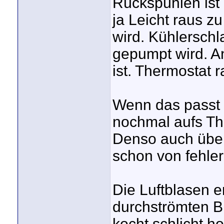
Rückspühlen ist 
ja Leicht raus z
wird. Kühlersch
gepumpt wird. An
ist. Thermostat 
Wenn das passt 
nochmal aufs Th
Denso auch über
schon von fehler
Die Luftblasen e
durchströmten B
kocht schlicht h