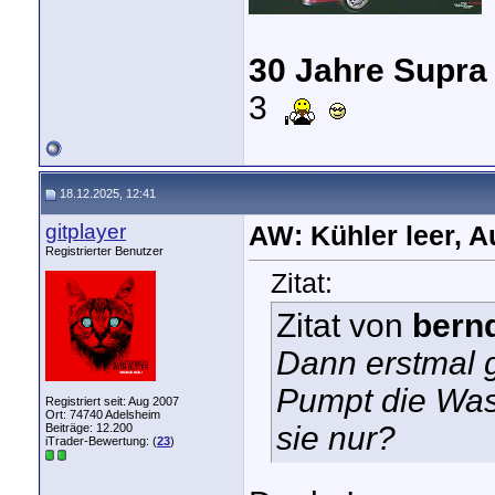
30 Jahre Supra
3
18.12.2025, 12:41
gitplayer
AW: Kühler leer, A
Registrierter Benutzer
Zitat:
Zitat von
bern
Dann erstmal 
Pumpt die Was
Registriert seit: Aug 2007
Ort: 74740 Adelsheim
sie nur?
Beiträge: 12.200
iTrader-Bewertung: (
23
)