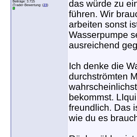
das würde zu ei
Beiträge: 3.715
iTrader-Bewertung: (
23
)
führen. Wir bra
arbeiten sonst i
Wasserpumpe sei
ausreichend ge
Ich denke die Wa
durchströmten Mo
wahrscheinlichst
bekommst. LIqui
freundlich. Das i
wie du es brauch