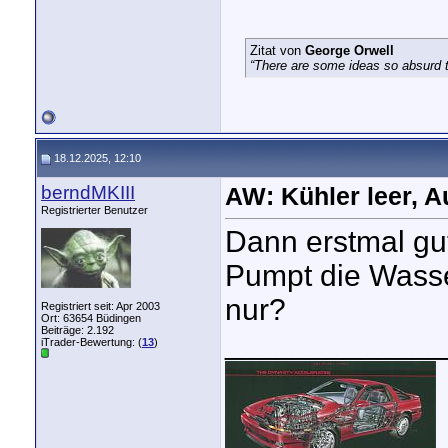
Zitat von
George Orwell
“There are some ideas so absurd th
18.12.2025, 12:10
berndMKIII
AW: Kühler leer, A
Registrierter Benutzer
Dann erstmal g
Pumpt die Wasse
nur?
Registriert seit: Apr 2003
Ort: 63654 Büdingen
Beiträge: 2.192
_____________
iTrader-Bewertung: (
13
)