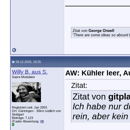
_____________
Zitat von
George Orwell
“There are some ideas so absurd th
09.12.2025, 18:25
Willy B. aus S.
AW: Kühler leer, A
Supra Modulator
Zitat:
Zitat von
gitpl
Ich habe nur d
Registriert seit: Jan 2003
Ort: Gärtringen - 30km südlich von
rein, aber kei
Stuttgart
Beiträge: 7.123
iTrader-Bewertung: (
9
)