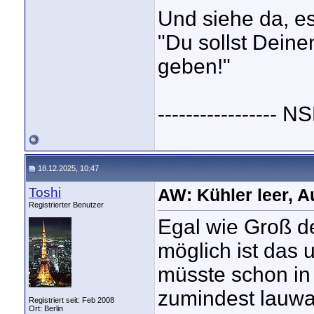
Und siehe da, es 
"Du sollst Deine
geben!"
----------------- 
18.12.2025, 10:47
Toshi
AW: Kühler leer, A
Registrierter Benutzer
Egal wie Groß de
möglich ist das
müsste schon in
zumindest lauwa
Registriert seit: Feb 2008
Ort: Berlin