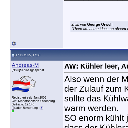
Zitat von
George Orwell
“There are some ideas so absurd th
17.12.2025, 17:38
Andreas-M
AW: Kühler leer, A
[NSH]Schlossgespenst
Also wenn der Mo
der Zulauf zum K
sollte das Kühl
Registriert seit: Jan 2003
Ort: Niedersachsen-Oldenburg
Beiträge: 12.146
warm werden.
iTrader-Bewertung: (
8
)
SO enorm kühlt j
dass der Kühlera