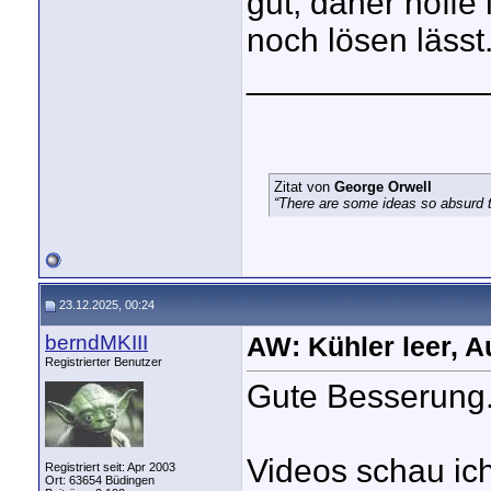
gut, daher hoffe
noch lösen lässt
_____________
Zitat von
George Orwell
“There are some ideas so absurd th
23.12.2025, 00:24
berndMKIII
AW: Kühler leer, A
Registrierter Benutzer
Gute Besserung
Videos schau ic
Registriert seit: Apr 2003
Ort: 63654 Büdingen