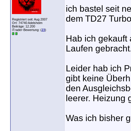
ich bastel seit 
dem TD27 Turbo 
Registriert seit: Aug 2007
Ort: 74740 Adelsheim
Beiträge: 12.200
iTrader-Bewertung: (
23
)
Hab ich gekauft 
Laufen gebracht
Leider hab ich 
gibt keine Überh
den Ausgleichsb
leerer. Heizung 
Was ich bisher 