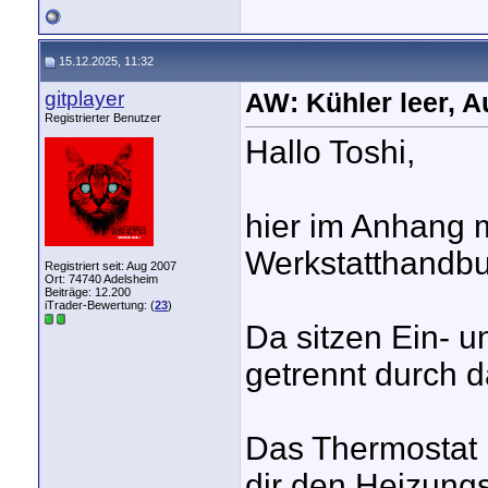
15.12.2025, 11:32
gitplayer
AW: Kühler leer, A
Registrierter Benutzer
Hallo Toshi,
hier im Anhang 
Werkstatthandbu
Registriert seit: Aug 2007
Ort: 74740 Adelsheim
Beiträge: 12.200
iTrader-Bewertung: (
23
)
Da sitzen Ein- u
getrennt durch 
Das Thermostat h
dir den Heizungs