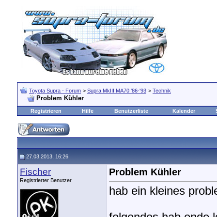
Toyota Supra - Forum
>
Supra MkIII MA70 '86-'93
>
Technik
Problem Kühler
Registrieren
Hilfe
Benutzerliste
Kalender
27.03.2013, 16:26
Fischer
Problem Kühler
Registrierter Benutzer
hab ein kleines prob