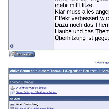
mehr mit Hitze.
Klar muss alles ange
Effekt verbessert wird
Dazu noch das Thermo
Haube und das The
Überhitzung ist geges
«
Vorherig
Aktive Benutzer in diesem Thema: 1
(Registrierte Benutzer: 0, Gäst
Themen-Optionen
Druckbare Version zeigen
Diese Seite per E-Mail verschicken
Ansicht
Linear-Darstellung
Zur Hybrid-Darstellung wechseln