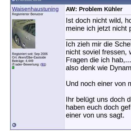
Waisenhaustuning
AW: Problem Kühler
Registrierter Benutzer
Ist doch nicht wild, 
meine ich jetzt nicht
_________________
Ich zieh mir die Sch
nicht soviel fressen,
Registriert seit: Sep 2006
Ort: Aken/Elbe-Eastside
Fragen die ich hab,.
Beiträge: 4.449
iTrader-Bewertung: (
51
)
also denk wie Dynami
Und noch einer von m
Ihr belügt uns doch 
haben euch doch gefra
einer von uns sagt.