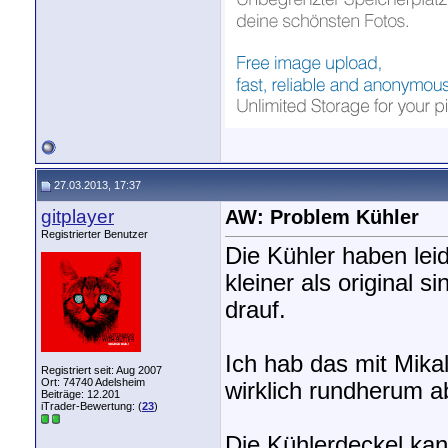
27.03.2013, 17:37
gitplayer
AW: Problem Kühler
Registrierter Benutzer
Die Kühler haben leid
kleiner als original 
drauf.
Ich hab das mit Mikal
Registriert seit: Aug 2007
Ort: 74740 Adelsheim
wirklich rundherum a
Beiträge: 12.201
iTrader-Bewertung: (
23
)
Die Kühlerdeckel kan