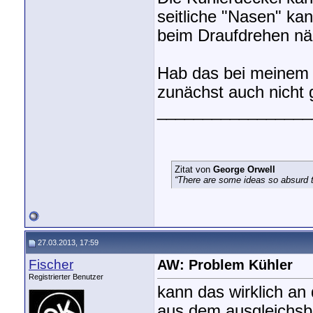
seitliche "Nasen" ka
beim Draufdrehen nä
Hab das bei meinem 
zunächst auch nicht 
_________________
Zitat von
George Orwell
“There are some ideas so absurd th
27.03.2013, 17:59
Fischer
AW: Problem Kühler
Registrierter Benutzer
kann das wirklich an
aus dem ausgleichsbe