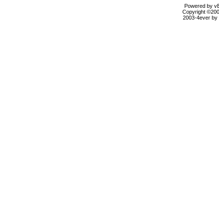
Powered by vBu
Copyright ©2000
2003-4ever by B