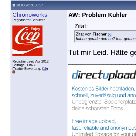
28.03.2013, 08:17
Chronoworks
AW: Problem Kühler
Registrierter Benutzer
Zitat:
Zitat von
Fischer
haben gerade den co2 test gemacht
Tut mir Leid. Hätte 
_________________
Registriert seit: Apr 2012
Beiträge: 1.863
iTrader-Bewertung: (
10
)