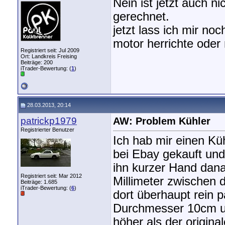
Nein ist jetzt auch n
gerechnet.
jetzt lass ich mir no
motor herrichte oder
Registriert seit: Jul 2009
Ort: Landkreis Freising
Beiträge: 200
iTrader-Bewertung: (
1
)
28.03.2013, 20:14
patrickp1979
AW: Problem Kühler
Registrierter Benutzer
Ich hab mir einen Kü
bei Ebay gekauft und 
ihn kurzer Hand dan
Registriert seit: Mar 2012
Millimeter zwischen 
Beiträge: 1.685
iTrader-Bewertung: (
6
)
dort überhaupt rein pa
Durchmesser 10cm un
höher als der origina