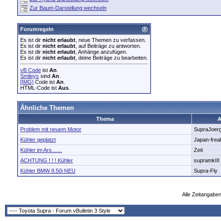
Zur Baum-Darstellung wechseln
Forumregeln
Es ist dir
nicht erlaubt
, neue Themen zu verfassen.
Es ist dir
nicht erlaubt
, auf Beiträge zu antworten.
Es ist dir
nicht erlaubt
, Anhänge anzufügen.
Es ist dir
nicht erlaubt
, deine Beiträge zu bearbeiten.
vB Code
ist
An
.
Smileys
sind
An
.
[IMG]
Code ist
An
.
HTML-Code ist
Aus
.
Ähnliche Themen
Thema
A
Problem mit neuem Motor
SupraJoer
Kühler geplatzt
Japan-frea
Kühler im Ars.......
Zeti
ACHTUNG ! ! ! Kühler
supramkIII
Kühler BMW 8.50i NEU
Supra-Fly
Alle Zeitangaben