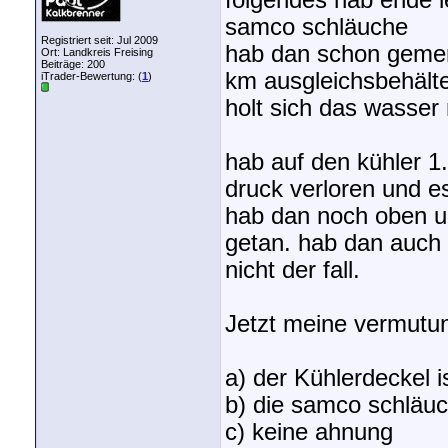
folgendes hab ende le
samco schläuche
Registriert seit: Jul 2009
hab dan schon gemerk
Ort: Landkreis Freising
Beiträge: 200
km ausgleichsbehälter
iTrader-Bewertung: (
1
)
holt sich das wasser
hab auf den kühler 1
druck verloren und e
hab dan noch oben u
getan. hab dan auch 
nicht der fall.
Jetzt meine vermutu
a) der Kühlerdeckel i
b) die samco schläuc
c) keine ahnung