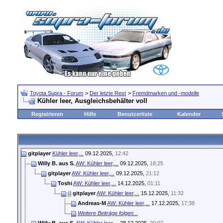
Toyota Supra - Forum
>
Der letzte Rest
>
Fremdmarken und -modelle
Kühler leer, Ausgleichsbehälter voll
Registrieren
Hilfe
Benutzerliste
Kalender
gitplayer
Kühler leer,...
09.12.2025,
12:42
Willy B. aus S.
AW: Kühler leer,...
09.12.2025,
18:25
gitplayer
AW: Kühler leer,...
09.12.2025,
21:12
Toshi
AW: Kühler leer,...
14.12.2025,
01:11
gitplayer
AW: Kühler leer,...
15.12.2025,
11:32
Andreas-M
AW: Kühler leer,...
17.12.2025,
17:38
Weitere Beiträge folgen...
Willy B. aus S.
AW: Kühler leer,...
28.12.2025,
20:07