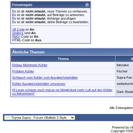
Forumregeln
Es ist dir
nicht erlaubt
, neue Themen zu verfassen.
Es ist dir
nicht erlaubt
, auf Beiträge zu antworten.
Es ist dir
nicht erlaubt
, Anhänge anzufügen.
Es ist dir
nicht erlaubt
, deine Beiträge zu bearbeiten.
vB Code
ist
An
.
Smileys
sind
An
.
[IMG]
Code ist
An
.
HTML-Code ist
Aus
.
Ähnliche Themen
Thema
A
Einbau Mishimoto Kühler
bitsnake
Problem Kühler
Fischer
Schlauch vom Kühler zum Ausgleichsbehälter
Supra-Fan
Kühler Ausgleichsbehälter umsetzten
stefankerth
Hi Leute schauts euch mal an ne Möglichkeit mehr Luft auf den Kühler
Dark Shad
zu bekommen!!
Alle Zeitangaben
Powered by vBu
Copyright ©2000