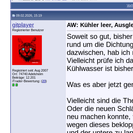
Vorh
gitplayer
AW: Kühler leer,...
28.12.2025,
20:21
berndMKIII
AW: Kühler leer,...
28.12.2025,
23:32
09.02.2026, 15:19
gitplayer
AW: Kühler leer,...
29.12.2025,
09:33
gitplayer
AW: Kühler leer, Ausgle
Weitere Beiträge folgen...
Willy B. aus S.
AW: Kühler leer,...
07.01.2026,
20:37
Registrierter Benutzer
Soweit so gut, bishe
gitplayer
AW: Kühler leer,...
07.01.2026,
21:00
berndMKIII
AW: Kühler leer,...
08.01.2026,
00:52
rund um die Dichtun
gitplayer
AW: Kühler leer,...
07.02.2026,
19:14
dazwischen, hab ich
gitplayer
AW: Kühler leer,...
09.02.2026,
15:19
Vielleicht prüfe ich
Kühlwasser ist bisher
Registriert seit: Aug 2007
Ort: 74740 Adelsheim
Beiträge: 12.201
iTrader-Bewertung: (
23
)
Was es aber jetzt ge
Vielleicht sind die 
Oder die neuen Schlä
neu machen konnte, w
wegen dieses beklopp
und der untere zu la