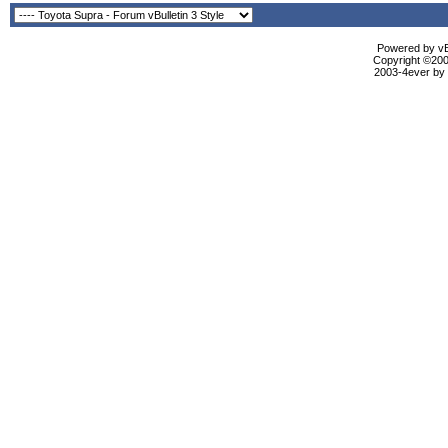
Powered by vBu
Copyright ©2000
2003-4ever by B