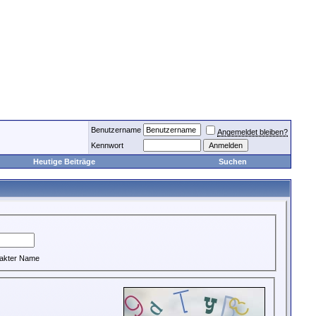
Benutzername
Angemeldet bleiben?
Kennwort
Heutige Beiträge
Suchen
akter Name