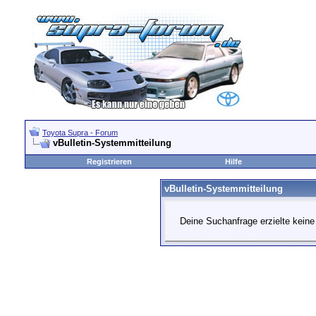
Toyota Supra - Forum
vBulletin-Systemmitteilung
Registrieren
Hilfe
vBulletin-Systemmitteilung
Deine Suchanfrage erzielte keine 