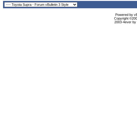
Powered by vBu
Copyright ©2000
2003-4ever by B