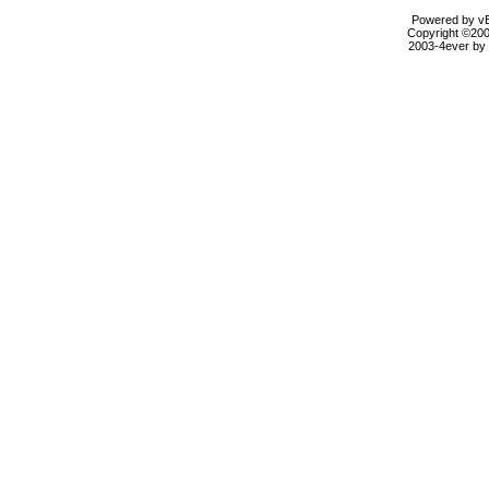
Powered by vBu
Copyright ©2000
2003-4ever by B