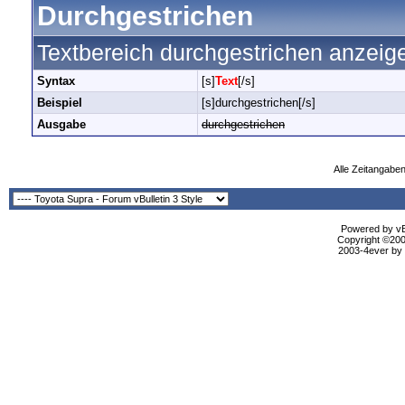
Durchgestrichen
Textbereich durchgestrichen anzeig
Syntax
[s]
Text
[/s]
Beispiel
[s]durchgestrichen[/s]
Ausgabe
durchgestrichen
Alle Zeitangaben
Powered by vBu
Copyright ©2000
2003-4ever by B