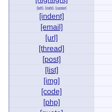
[left]
,
[right]
,
[center]
[indent]
[email]
[url]
[thread]
[post]
[list]
[img]
[code]
[php]