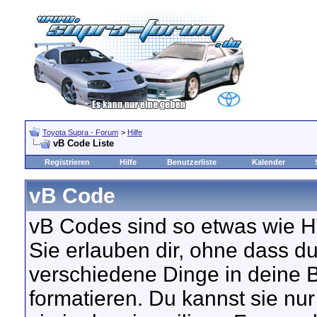
Toyota Supra - Forum
>
Hilfe
vB Code Liste
Registrieren
Hilfe
Benutzerliste
Kalender
vB Code
vB Codes sind so etwas wie HT
Sie erlauben dir, ohne dass 
verschiedene Dinge in deine B
formatieren. Du kannst sie nu