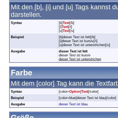
Mit den [b], [i] und [u] Tags kannst d
darstellen.
Syntax
[b]
Text
[/b]
[i]
Text
[/i]
[u]
Text
[/u]
Beispiel
[b]dieser Text ist fett[/b]
[i]dieser Text ist kursiv[/i]
[u]dieser Text ist unterstrichen[/u]
Ausgabe
dieser Text ist fett
dieser Text ist kursiv
dieser Text ist unterstrichen
Farbe
Mit dem [color] Tag kann die Textfa
Syntax
[color=
Option
]
Text
[/color]
Beispiel
[color=blue]dieser Text ist blau[/color]
Ausgabe
dieser Text ist blau
Größe