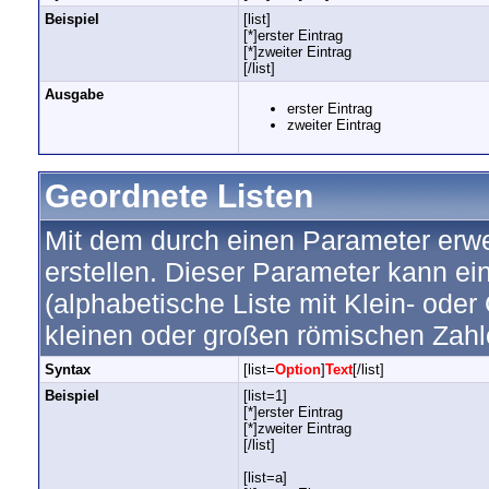
Beispiel
[list]
[*]erster Eintrag
[*]zweiter Eintrag
[/list]
Ausgabe
erster Eintrag
zweiter Eintrag
Geordnete Listen
Mit dem durch einen Parameter erwei
erstellen. Dieser Parameter kann ein
(alphabetische Liste mit Klein- oder
kleinen oder großen römischen Zahl
Syntax
[list=
Option
]
Text
[/list]
Beispiel
[list=1]
[*]erster Eintrag
[*]zweiter Eintrag
[/list]
[list=a]