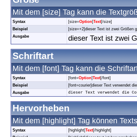
Mit dem [size] Tag kann die Textgrö
Syntax
[size=
Option
]
Text
[/size]
Beispiel
[size=+2]dieser Text ist zwei Größen g
Ausgabe
dieser Text ist zwei 
Schriftart
Mit dem [font] Tag kann die Schrifta
Syntax
[font=
Option
]
Text
[/font]
Beispiel
[font=courier]dieser Text verwendet die 
Ausgabe
dieser Text verwendet die Co
Hervorheben
Mit dem [highlight] Tag können Tex
Syntax
[highlight]
Text
[/highlight]