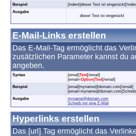
Beispiel
[indent]dieser Text ist eingerückt[/inde
Ausgabe
dieser Text ist eingerückt
E-Mail-Links erstellen
Das E-Mail-Tag ermöglicht das Verl
zusätzlichen Parameter kannst du 
angeben.
Syntax
[email]
Text
[/email]
[email=
Option
]
Text
[/email]
Beispiel
[email]myname@domain.com[/email]
[email=myname@domain.com]Schreib mi
Ausgabe
myname@domain.com
Schreib mir eine E-Mail
Hyperlinks erstellen
Das [url] Tag ermöglicht das Verlin