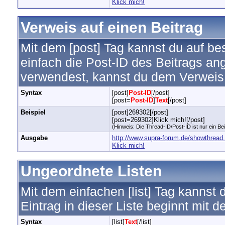
Klick mich!
Verweis auf einen Beitrag
Mit dem [post] Tag kannst du auf b
einfach die Post-ID des Beitrags an
verwendest, kannst du dem Verweis
Syntax
[post]
Post-ID
[/post]
[post=
Post-ID
]
Text
[/post]
Beispiel
[post]269302[/post]
[post=269302]Klick mich![/post]
(Hinweis: Die Thread-ID/Post-ID ist nur ein Be
Ausgabe
http://www.supra-forum.de/showthrea
Klick mich!
Ungeordnete Listen
Mit dem einfachen [list] Tag kannst 
Eintrag in dieser Liste beginnt mit d
Syntax
[list]
Text
[/list]