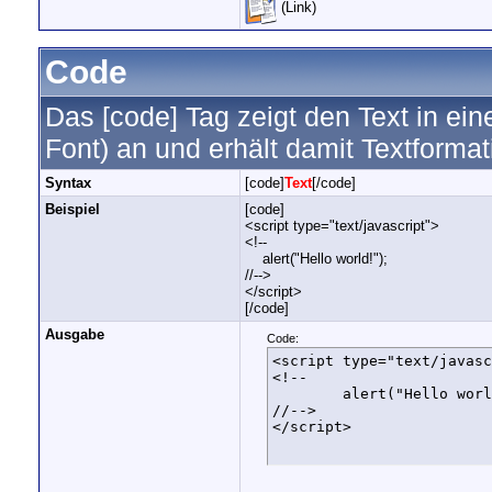
(Link)
Code
Das [code] Tag zeigt den Text in ein
Font) an und erhält damit Textforma
Syntax
[code]
Text
[/code]
Beispiel
[code]
<script type="text/javascript">
<!--
alert("Hello world!");
//-->
</script>
[/code]
Ausgabe
Code:
<script type="text/javasc
<!--

	alert("Hello world!");

//-->

</script>