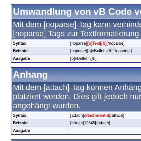
Umwandlung von vB Code v
Mit dem [noparse] Tag kann verhind
[noparse] Tags zur Textformatierun
Syntax
[noparse]
[b]Text[/b]
[/noparse]
Beispiel
[noparse][b]vBulletin[/b][/noparse]
Ausgabe
[b]vBulletin[/b]
Anhang
Mit dem [attach] Tag können Anhänge
platziert werden. Dies gilt jedoch nu
angehängt wurden.
Syntax
[attach]
attachmentid
[/attach]
Beispiel
[attach]12345[/attach]
Ausgabe