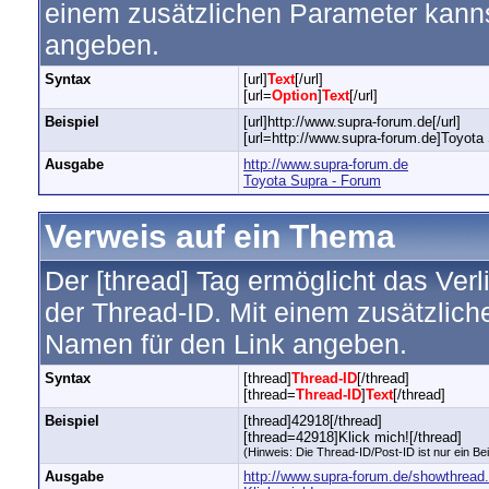
einem zusätzlichen Parameter kann
angeben.
Syntax
[url]
Text
[/url]
[url=
Option
]
Text
[/url]
Beispiel
[url]http://www.supra-forum.de[/url]
[url=http://www.supra-forum.de]Toyota 
Ausgabe
http://www.supra-forum.de
Toyota Supra - Forum
Verweis auf ein Thema
Der [thread] Tag ermöglicht das Ver
der Thread-ID. Mit einem zusätzlic
Namen für den Link angeben.
Syntax
[thread]
Thread-ID
[/thread]
[thread=
Thread-ID
]
Text
[/thread]
Beispiel
[thread]42918[/thread]
[thread=42918]Klick mich![/thread]
(Hinweis: Die Thread-ID/Post-ID ist nur ein Be
Ausgabe
http://www.supra-forum.de/showthread