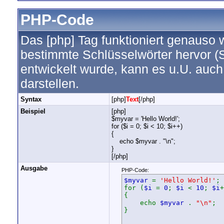
PHP-Code
Das [php] Tag funktioniert genauso w
bestimmte Schlüsselwörter hervor (
entwickelt wurde, kann es u.U. auc
darstellen.
Syntax
[php]
Text
[/php]
Beispiel
[php]
$myvar = 'Hello World!';
for ($
i = 0; $i < 10; $i++)
{
echo $myvar . "\n";
}
[/php]
Ausgabe
PHP-Code:
$myvar
=
'Hello World!'
;
for (
$i
=
0
;
$i
<
10
;
$i
+
{
echo
$myvar
.
"\n"
;
}