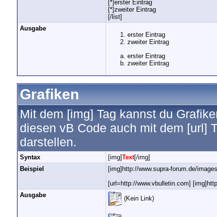
[*]erster Eintrag
[*]zweiter Eintrag
[/list]
Ausgabe
erster Eintrag
zweiter Eintrag
erster Eintrag
zweiter Eintrag
Grafiken
Mit dem [img] Tag kannst du Grafike
diesen vB Code auch mit dem [url] T
darstellen.
Syntax
[img]
Text
[/img]
Beispiel
[img]http://www.supra-forum.de/images/
[url=http://www.vbulletin.com] [img]htt
Ausgabe
(Kein Link)