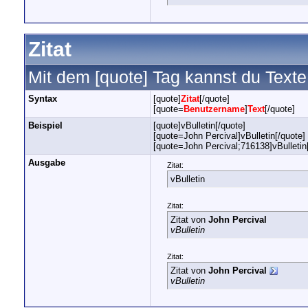
Zitat
Mit dem [quote] Tag kannst du Texte 
Syntax
[quote]
Zitat
[/quote]
[quote=
Benutzername
]
Text
[/quote]
Beispiel
[quote]vBulletin[/quote]
[quote=John Percival]vBulletin[/quote]
[quote=John Percival;716138]vBulletin
Ausgabe
Zitat:
vBulletin
Zitat:
Zitat von
John Percival
vBulletin
Zitat:
Zitat von
John Percival
vBulletin