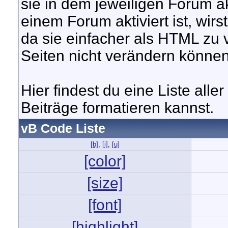
sie in dem jeweiligen Forum ak
einem Forum aktiviert ist, wir
da sie einfacher als HTML zu
Seiten nicht verändern können
Hier findest du eine Liste all
Beiträge formatieren kannst.
vB Code Liste
[b]
,
[i]
,
[u]
[color]
[size]
[font]
[highlight]