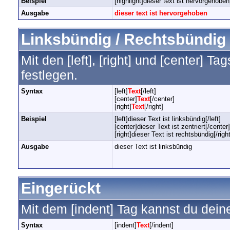
Beispiel
[highlight]dieser text ist hervorgehoben[
Ausgabe
dieser text ist hervorgehoben
Linksbündig / Rechtsbündig /
Mit den [left], [right] und [center] 
festlegen.
Syntax
[left]
Text
[/left]
[center]
Text
[/center]
[right]
Text
[/right]
Beispiel
[left]dieser Text ist linksbündig[/left]
[center]dieser Text ist zentriert[/center]
[right]dieser Text ist rechtsbündig[/right
Ausgabe
dieser Text ist linksbündig
Eingerückt
Mit dem [indent] Tag kannst du dein
Syntax
[indent]
Text
[/indent]